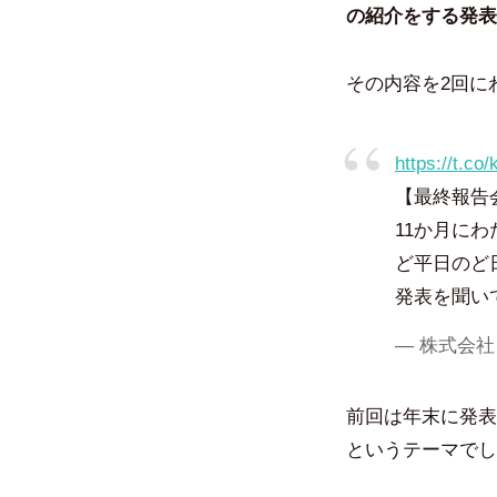
の紹介をする発表
その内容を2回に
https://t.co
【最終報告
11か月に
ど平日のど
発表を聞いて
— 株式会社ビ
前回は年末に発表
というテーマでし