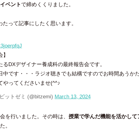
豪
イベント
で締めくくりました。
わたって記事にしたく思います。
/k3joerpfqJ
会】
わたるDXデザイナー養成科の最終報告会です。
日中です・・・ラジオ聴きでも結構ですのでお時間あうかた
やってくださいませ(^^♪
ットゼミ (@bitzemi)
March 13, 2024
会を行いました。その時は、
授業で学んだ機能を活かして
た。