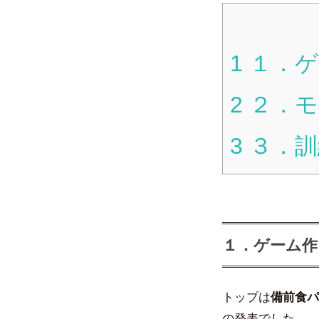
1
１．ゲ
2
２．モ
3
３．訓
１．ゲーム作
トップは
備前食パ
の発表でした。