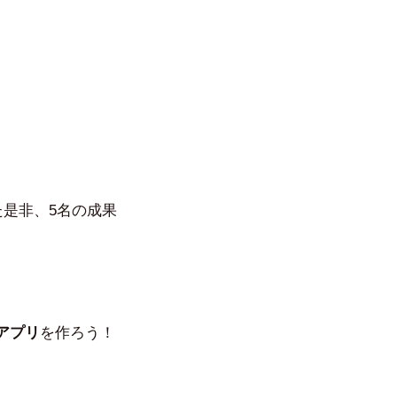
是非、5名の成果
アプリ
を作ろう！