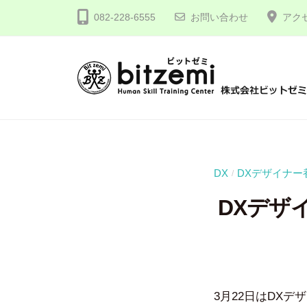
コ
式
082-228-6555
お問い合わせ
アク
ン
会
テ
社
ン
ビ
ツ
ッ
株
人
へ
ト
間
式
ゼ
ス
力
会
ミ
キ
を
社
ッ
DX
DXデザイナー
/
究
プ
ビ
DXデザイ
め
ッ
る
ト
！
ゼ
ミ
3月22日はDX