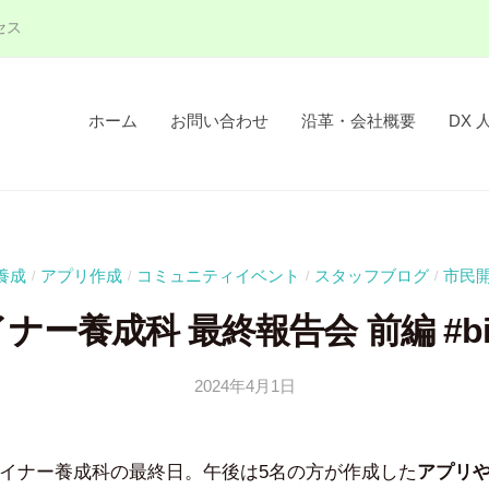
セス
ホーム
お問い合わせ
沿革・会社概要
DX 
養成
アプリ作成
コミュニティイベント
スタッフブログ
市民
/
/
/
/
ナー養成科 最終報告会 前編 #bitz
2024年4月1日
b
y
吉
デザイナー養成科の最終日。午後は5名の方が作成した
アプリ
田