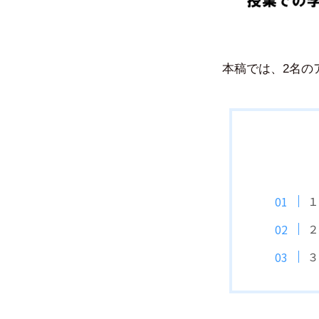
本稿では、2名の
１
２
３