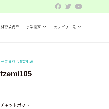
Facebook
Twitter
YouTube
人材育成講習​
事業概要
カテゴリ一覧
開発者育成
職業訓練
/
emi105
やチャットボット