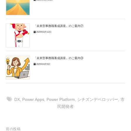
「未来型事務職養成講座」のご案内⑦
2025年8月12日
「未来型事務職養成講座」のご案内③
2025年8月5日
DX
,
Power Apps
,
Power Platform
,
シチズンデベロッパー
,
市
民開発者
投
前の投稿