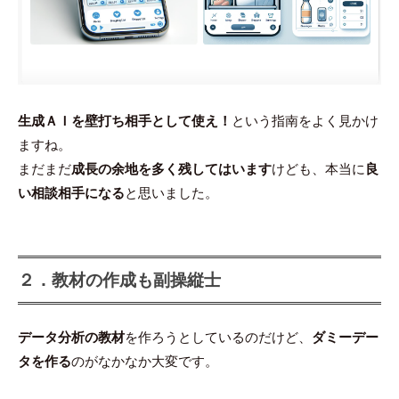
生成ＡＩを壁打ち相手として使え！
という指南をよく見かけ
ますね。
まだまだ
成長の余地を多く残してはいます
けども、本当に
良
い相談相手になる
と思いました。
２．教材の作成も副操縦士
データ分析の教材
を作ろうとしているのだけど、
ダミーデー
タを作る
のがなかなか大変です。