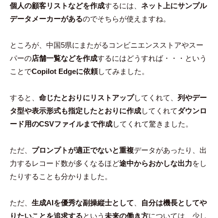
個人の顧客リストなどを作成
するには、
ネット上にサンプル
データメーカーがある
のでそちらが使えますね。
ところが、中国5県にまたがるコンビニエンスストアやスー
パーの
店舗一覧などを作成
するにはどうすれば・・・という
ことで
Copilot Edgeに依頼
してみました。
すると、
命じたとおりにリストアップ
してくれて、
列やデー
タ型や表示形式も指定したとおりに作成
してくれて
ダウンロ
ード用のCSVファイルまで作成
してくれて驚きました。
ただ、
プロンプトが適正でないと重複
データがあったり、出
力するレコード数が多くなるほど
途中からおかしな出力
をし
たりすることも分かりました。
ただ、
生成AIを優秀な副操縦士として
、
自分は機長としてや
りたいことを追求する
という
未来の働き方
については、少し