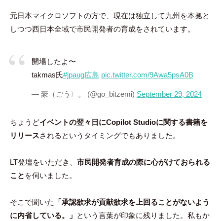
元日本マイクロソフトの方で、現在は独立して九州を本拠と
しつつ西日本全域で市民開発者の育成をされています。
開場したよ〜
takmas氏
#jpaug広島
pic.twitter.com/9Awa5psA0B
— 豪（ごう〉。 (@go_bitzemi)
September 29, 2024
ちょうど
イベントの翌々日にCopilot Studioに関する書籍を
リリース
されるというタイミングでもありました。
LT登壇をいただき、
市民開発者育成の際に心がけておられる
こと
を伺いました。
そこで聞いた
「承認欲求が貢献欲求を上回ることがないよう
に内省している。」
という言葉が印象に残りました。私もか