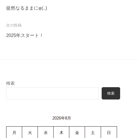
稿
徒然なるままにφ(..)
ナ
ビ
次の投稿
ゲ
2025年スタート！
ー
シ
ョ
ン
検索
検索
2026年8月
月
火
水
木
金
土
日