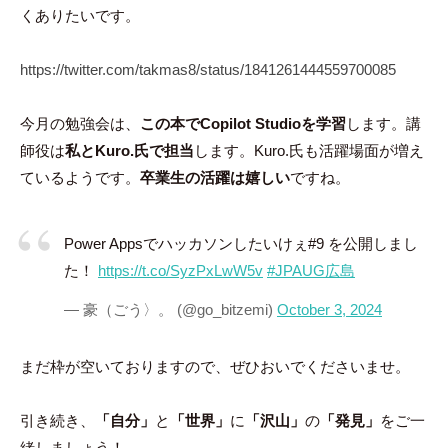
くありたいです。
https://twitter.com/takmas8/status/1841261444559700085
今月の勉強会は、
この本でCopilot Studioを学習
します。講
師役は
私とKuro.氏で担当
します。Kuro.氏も活躍場面が増え
ているようです。
卒業生の活躍は嬉しい
ですね。
Power Appsでハッカソンしたいけぇ#9 を公開しまし
た！
https://t.co/SyzPxLwW5v
#JPAUG広島
— 豪（ごう〉。 (@go_bitzemi)
October 3, 2024
まだ枠が空いておりますので、ぜひおいでくださいませ。
引き続き、
「自分」
と
「世界」
に
「沢山」
の
「発見」
をご一
緒しましょう！