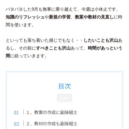
バタバタした9月も無事に乗り越えて、今週は小休止です。
知識のリフレッシュ
や
新規の学習
、
教案や教材の見直し
に時
間を使います。
といっても落ち着いた感じでもなく・・
したいことも沢山
あ
るし、その前に
すべきことも沢山
あって、
時間があっという
間
に経っていきます。
目次
非表示
１．教案の作成に副操縦士
２．教材の作成も副操縦士