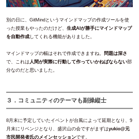
別の日に、GitMindというマインドマップの作成ツールを使
った授業もやったのだけど、
生成AIが勝手にマインドマップ
を自動作成
してくれる機能がありました。
マインドマップの幅はそれで作成できますね。
問題は深さ
で、これは
人間が実際に行動して作っていかねばならない
部
分なのだと思いました。
３．コミュニティのテーマも副操縦士
8月末に予定していたイベントが台風によって延期となり、9
月末にリベンジとなり、盛沢山の会ですがまずは
yukio@元
市民開発者氏のメインセッション
です。