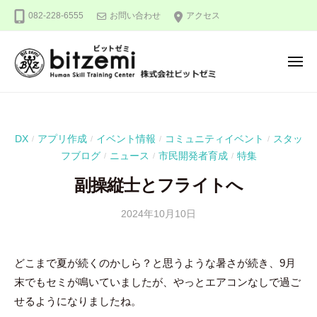
株
ー
コ
082-228-6555
お問い合わせ
アクセス
式
ン
会
テ
社
メ
ン
ビ
ニ
ュ
ッ
ツ
株
人
ー
ト
へ
式
間
ゼ
ス
力
会
ミ
DX
アプリ作成
イベント情報
コミュニティイベント
スタッ
/
/
/
/
キ
を
社
フブログ
ニュース
市民開発者育成
特集
/
/
/
ッ
究
ビ
め
プ
副操縦士とフライトへ
ッ
る
ト
2024年10月10日
b
！
ゼ
y
ミ
吉
どこまで夏が続くのかしら？と思うような暑さが続き、9月
田
末でもセミが鳴いていましたが、やっとエアコンなしで過ご
豪
せるようになりましたね。