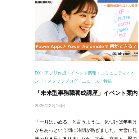
DX
アプリ作成
イベント情報
コミュニティイベ
/
/
/
ント
スタッフブログ
ニュース
特集
/
/
/
「未来型事務職養成講座」イベント案内
2026年2月15日
b
y
「一月はいぬる」と言うように、気づけば年明け
吉
田
からあっという間に時間が過ぎました。大雪に見
豪
舞われる日もありましたが、節分、立春と、暦の