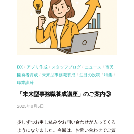
DX
アプリ作成
スタッフブログ
ニュース
市民
/
/
/
/
開発者育成
未来型事務職養成
注目の投稿
特集
/
/
/
/
職業訓練
「未来型事務職養成講座」のご案内③
2025年8月5日
b
y
少しずつお申し込みやお問い合わせが入ってくる
吉
田
ようになりました。今回は、お問い合わせでご質