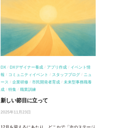
DX
DXデザイナー養成
アプリ作成
イベント情
/
/
/
報
コミュニティイベント
スタッフブログ
ニュ
/
/
/
ース
企業研修
市民開発者育成
未来型事務職養
/
/
/
成
特集
職業訓練
/
/
新しい節目に立って
2025年11月23日
b
y
12月を迎えるにあたり、どこかで「次のステージ
吉