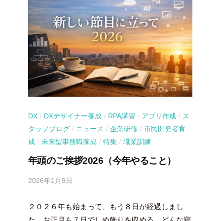
DX
DXデザイナー養成
RPA講習
アプリ作成
ス
/
/
/
/
タッフブログ
ニュース
企業研修
市民開発者育
/
/
/
成
未来型事務職養成
特集
職業訓練
/
/
/
年頭のご挨拶2026（今年やること）
2026年1月9日
b
y
２０２６年も始まって、もう８日が経過しまし
吉
田
た。お正月も７日でしめ飾りを収める。どんな寝