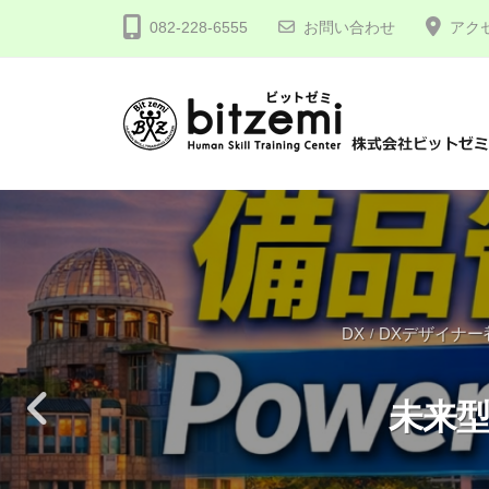
コ
式
082-228-6555
お問い合わせ
アク
ン
会
テ
社
ン
ビ
ツ
ッ
株
人
へ
ト
間
式
ゼ
ス
力
会
ミ
キ
を
社
ッ
究
プ
ビ
め
DX
DXデザイナー
/
ッ
る
ト
！
未来型
ゼ
ミ