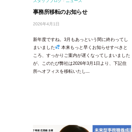
スタッフブログ
ニュース
/
事務所移転のお知らせ
2026年4月1日
b
y
新年度ですね。3月もあっという間に終わってし
吉
田
まいました
本来もっと早くお知らせすべきと
豪
ころ、すっかりご案内が遅くなってしまいました
が、このたび弊社は2026年3月1日より、下記住
所へオフィスを移転いたし...