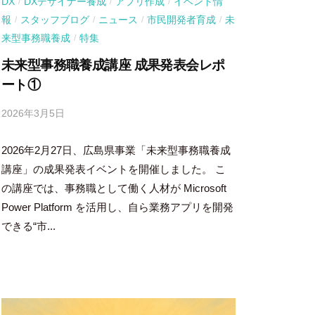
DX
DXデザイナー養成
アプリ作成
イベント情
/
/
/
報
スタッフブログ
ニュース
市民開発者育成
未
/
/
/
/
来型事務職養成
特集
/
未来型事務職養成講座 成果発表会レポ
ート①
2026年3月5日
b
y
2026年2月27日、広島県事業「未来型事務職養成
吉
田
講座」の成果発表イベントを開催しました。 こ
豪
の講座では、事務職として働く人材が Microsoft
Power Platform を活用し、自ら業務アプリを開発
できる“市...