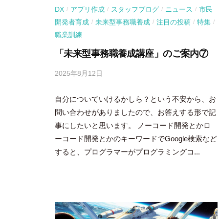
DX
アプリ作成
スタッフブログ
ニュース
市民
/
/
/
/
開発者育成
未来型事務職養成
注目の投稿
特集
/
/
/
/
職業訓練
「未来型事務職養成講座」のご案内⑦
2025年8月12日
b
y
自分についていけるかしら？という不安から、お
吉
田
問い合わせがありましたので、お答えする形で記
豪
事にしたいと思います。 ノーコード開発とかロ
ーコード開発とかのキーワードでGoogle検索など
すると、プログラマーがプログラミングコ...