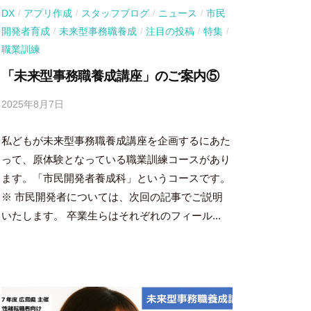
DX
アプリ作成
スタッフブログ
ニュース
市民
/
/
/
/
開発者育成
未来型事務職養成
注目の投稿
特集
/
/
/
/
職業訓練
「未来型事務職養成講座」のご案内⑤
2025年8月7日
b
y
私どもが未来型事務職養成講座を企画するにあた
吉
田
って、原体験となっている職業訓練コースがあり
豪
ます。「市民開発者養成科」というコースです。
※ 市民開発者については、次回の記事でご説明
いたします。 卒業生らはそれぞれのフィール...