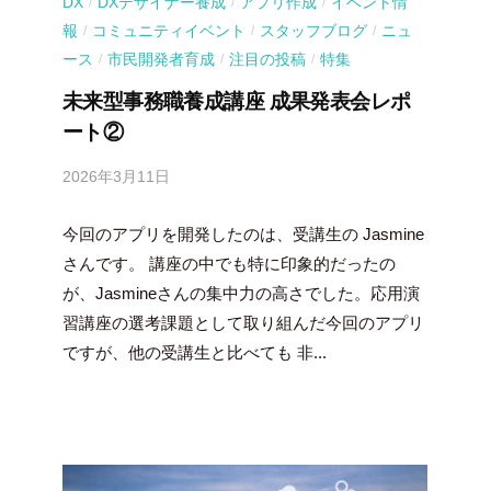
DX
DXデザイナー養成
アプリ作成
イベント情
/
/
/
報
コミュニティイベント
スタッフブログ
ニュ
/
/
/
ース
市民開発者育成
注目の投稿
特集
/
/
/
未来型事務職養成講座 成果発表会レポ
ート②
2026年3月11日
b
y
今回のアプリを開発したのは、受講生の Jasmine
吉
田
さんです。 講座の中でも特に印象的だったの
豪
が、Jasmineさんの集中力の高さでした。応用演
習講座の選考課題として取り組んだ今回のアプリ
ですが、他の受講生と比べても 非...