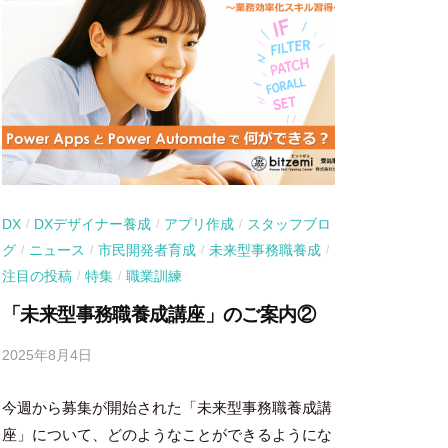
DX
DXデザイナー養成
アプリ作成
スタッフブロ
/
/
/
グ
ニュース
市民開発者育成
未来型事務職養成
/
/
/
/
注目の投稿
特集
職業訓練
/
/
「未来型事務職養成講座」のご案内②
2025年8月4日
b
y
今週から募集が開始された「未来型事務職養成講
吉
田
座」について、どのようなことができるようにな