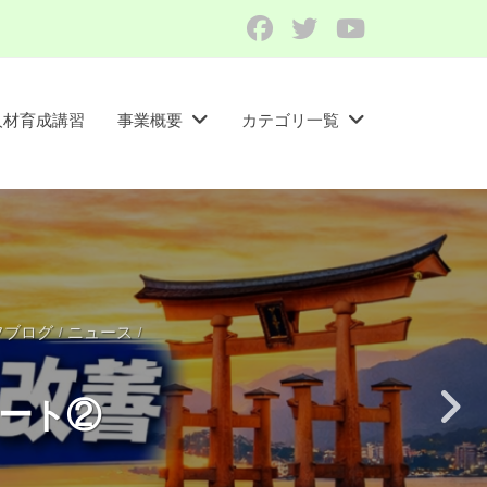
Facebook
Twitter
YouTube
人材育成講習​
事業概要
カテゴリ一覧
フブログ
ニュース
/
/
ポート②