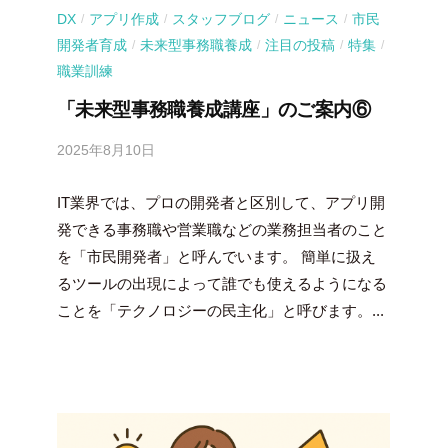
DX
アプリ作成
スタッフブログ
ニュース
市民
/
/
/
/
開発者育成
未来型事務職養成
注目の投稿
特集
/
/
/
/
職業訓練
「未来型事務職養成講座」のご案内⑥
2025年8月10日
b
y
IT業界では、プロの開発者と区別して、アプリ開
吉
田
発できる事務職や営業職などの業務担当者のこと
豪
を「市民開発者」と呼んでいます。 簡単に扱え
るツールの出現によって誰でも使えるようになる
ことを「テクノロジーの民主化」と呼びます。...