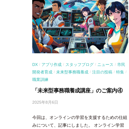
DX
アプリ作成
スタッフブログ
ニュース
市民
/
/
/
/
開発者育成
未来型事務職養成
注目の投稿
特集
/
/
/
/
職業訓練
「未来型事務職養成講座」のご案内④
2025年8月6日
b
y
今回は、オンラインの学習を支援するための仕組
吉
田
みについて、記事にしました。 オンライン学習