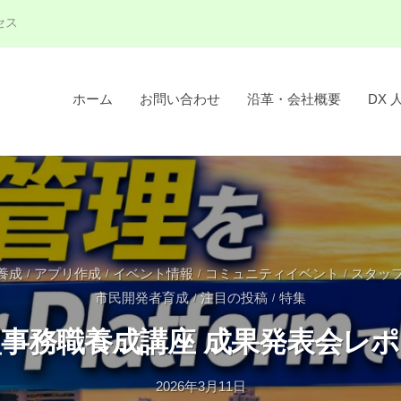
セス
ホーム
お問い合わせ
沿革・会社概要
DX 
養成
アプリ作成
イベント情報
コミュニティイベント
スタッ
/
/
/
/
市民開発者育成
注目の投稿
特集
/
/
事務職養成講座 成果発表会レ
2026年3月11日