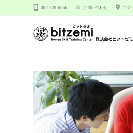
コ
式
082-228-6555
お問い合わせ
アク
ン
会
テ
社
ン
ビ
ツ
ッ
株
人
へ
ト
間
式
ゼ
ス
力
会
ミ
キ
を
社
ッ
ホ
究
プ
ビ
め
ー
ッ
る
ム
ト
！
ゼ
画
ミ