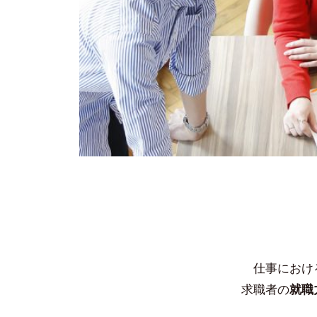
面
2022
年
9
月
28
日
by
隅
田
智
尋
仕事におけ
求職者の
就職