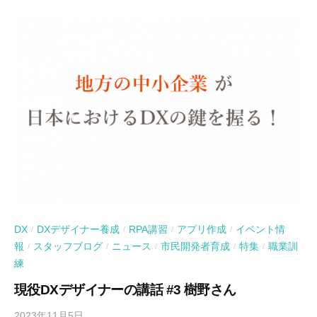
DX
DXデザイナー養成
RPA講習
アプリ作成
イベント情
/
/
/
/
報
スタッフブログ
ニュース
市民開発者育成
特集
職業訓
/
/
/
/
/
練
現役DXデザイナーの講話 #3 樹野さん
2023年11月5日
b