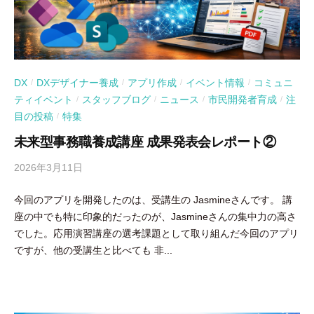
DX
DXデザイナー養成
アプリ作成
イベント情報
コミュニ
/
/
/
/
ティイベント
スタッフブログ
ニュース
市民開発者育成
注
/
/
/
/
目の投稿
特集
/
未来型事務職養成講座 成果発表会レポート②
2026年3月11日
b
y
今回のアプリを開発したのは、受講生の Jasmineさんです。 講
吉
座の中でも特に印象的だったのが、Jasmineさんの集中力の高さ
田
でした。応用演習講座の選考課題として取り組んだ今回のアプリ
豪
ですが、他の受講生と比べても 非...