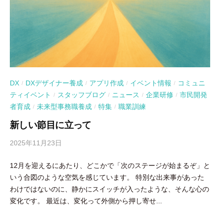
DX
DXデザイナー養成
アプリ作成
イベント情報
コミュニ
/
/
/
/
ティイベント
スタッフブログ
ニュース
企業研修
市民開発
/
/
/
/
者育成
未来型事務職養成
特集
職業訓練
/
/
/
新しい節目に立って
2025年11月23日
b
y
12月を迎えるにあたり、どこかで「次のステージが始まるぞ」と
吉
いう合図のような空気を感じています。 特別な出来事があった
田
わけではないのに、静かにスイッチが入ったような、そんな心の
豪
変化です。 最近は、変化って外側から押し寄せ...