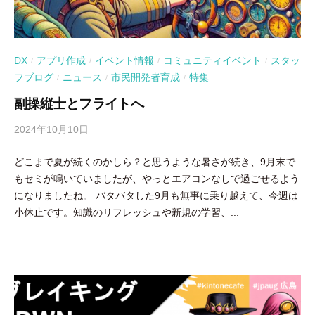
DX
アプリ作成
イベント情報
コミュニティイベント
スタッ
/
/
/
/
フブログ
ニュース
市民開発者育成
特集
/
/
/
副操縦士とフライトへ
2024年10月10日
b
y
どこまで夏が続くのかしら？と思うような暑さが続き、9月末で
吉
もセミが鳴いていましたが、やっとエアコンなしで過ごせるよう
田
になりましたね。 バタバタした9月も無事に乗り越えて、今週は
豪
小休止です。知識のリフレッシュや新規の学習、...