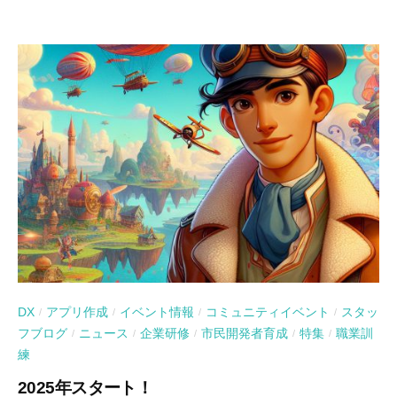
DX
アプリ作成
イベント情報
コミュニティイベント
スタッ
/
/
/
/
フブログ
ニュース
企業研修
市民開発者育成
特集
職業訓
/
/
/
/
/
練
2025年スタート！