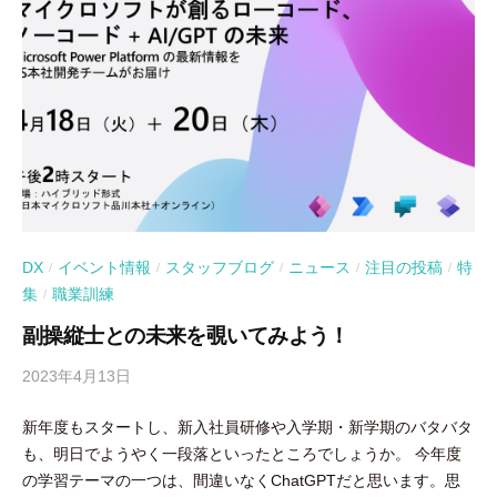
DX
イベント情報
スタッフブログ
ニュース
注目の投稿
特
/
/
/
/
/
集
職業訓練
/
副操縦士との未来を覗いてみよう！
2023年4月13日
b
y
新年度もスタートし、新入社員研修や入学期・新学期のバタバタ
吉
も、明日でようやく一段落といったところでしょうか。 今年度
田
の学習テーマの一つは、間違いなくChatGPTだと思います。思
豪