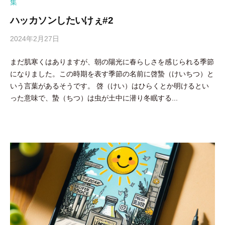
集
ハッカソンしたいけぇ#2
2024年2月27日
b
y
まだ肌寒くはありますが、朝の陽光に春らしさを感じられる季節
吉
になりました。この時期を表す季節の名前に啓蟄（けいちつ）と
田
いう言葉があるそうです。 啓（けい）はひらくとか明けるとい
豪
った意味で、蟄（ちつ）は虫が土中に潜り冬眠する...