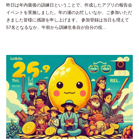
昨日は年内最後の訓練日ということで、作成したアプリの報告会
吉
イベントを実施しました。年の瀬のお忙しいなか、ご参加いただ
田
きました皆様に感謝を申し上げます。 参加登録は当日も増えて
豪
57名となるなか、午前から訓練生各自が自分の役...