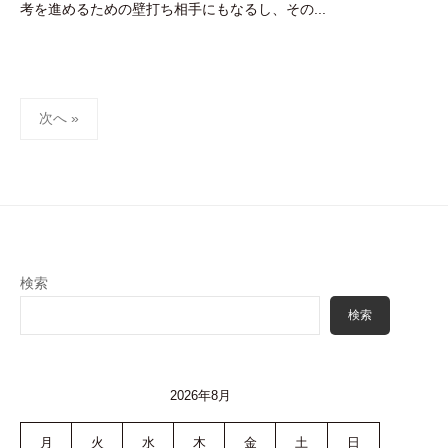
考を進めるための壁打ち相手にもなるし、その...
投
次へ »
稿
ナ
ビ
ゲ
ー
シ
検索
ョ
検索
ン
2026年8月
月
火
水
木
金
土
日