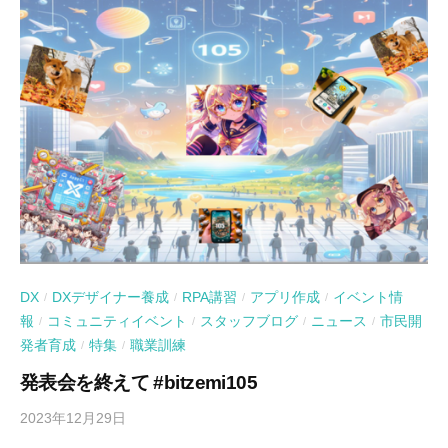
DX
DXデザイナー養成
RPA講習
アプリ作成
イベント情
/
/
/
/
報
コミュニティイベント
スタッフブログ
ニュース
市民開
/
/
/
/
発者育成
特集
職業訓練
/
/
発表会を終えて #bitzemi105
2023年12月29日
b
y