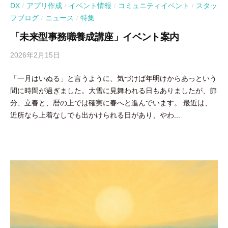
DX
アプリ作成
イベント情報
コミュニティイベント
スタッ
/
/
/
/
フブログ
ニュース
特集
/
/
「未来型事務職養成講座」イベント案内
2026年2月15日
b
y
「一月はいぬる」と言うように、気づけば年明けからあっという
吉
間に時間が過ぎました。大雪に見舞われる日もありましたが、節
田
分、立春と、暦の上では確実に春へと進んでいます。 最近は、
豪
近所なら上着なしでも出かけられる日があり、やわ...