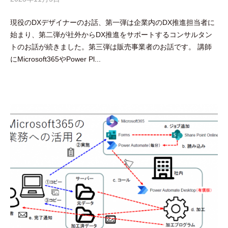
y
現役のDXデザイナーのお話、第一弾は企業内のDX推進担当者に
吉
始まり、第二弾が社外からDX推進をサポートするコンサルタン
田
トのお話が続きました。第三弾は販売事業者のお話です。 講師
豪
にMicrosoft365やPower Pl...