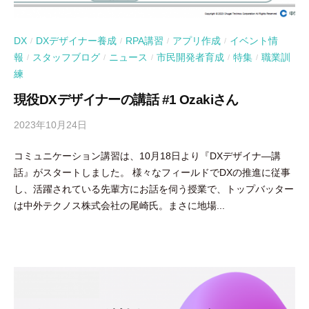
DX
DXデザイナー養成
RPA講習
アプリ作成
イベント情
/
/
/
/
報
スタッフブログ
ニュース
市民開発者育成
特集
職業訓
/
/
/
/
/
練
現役DXデザイナーの講話 #1 Ozakiさん
2023年10月24日
b
y
コミュニケーション講習は、10月18日より『DXデザイナ―講
吉
話』がスタートしました。 様々なフィールドでDXの推進に従事
田
し、活躍されている先輩方にお話を伺う授業で、トップバッター
豪
は中外テクノス株式会社の尾崎氏。まさに地場...