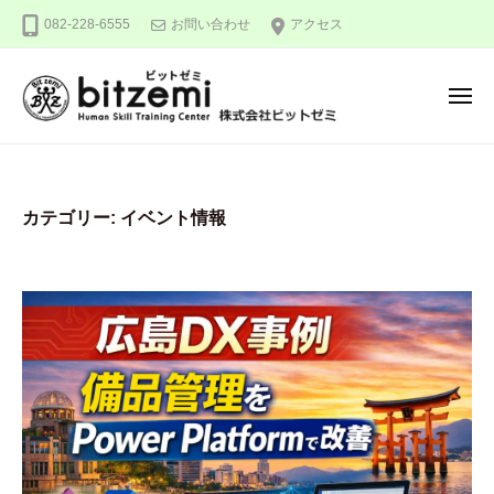
株
ー
コ
082-228-6555
お問い合わせ
アクセス
式
ン
会
テ
社
メ
ン
ビ
ニ
ュ
ッ
ツ
株
人
ー
ト
へ
式
間
ゼ
ス
力
会
ミ
カテゴリー:
イベント情報
キ
を
社
ッ
究
ビ
め
プ
ッ
る
ト
！
ゼ
ミ