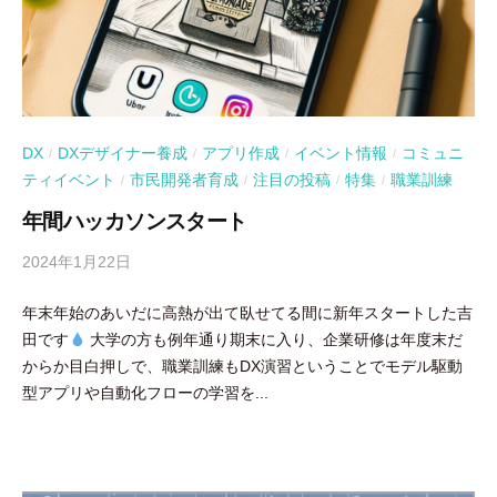
DX
DXデザイナー養成
アプリ作成
イベント情報
コミュニ
/
/
/
/
ティイベント
市民開発者育成
注目の投稿
特集
職業訓練
/
/
/
/
年間ハッカソンスタート
2024年1月22日
b
y
年末年始のあいだに高熱が出て臥せてる間に新年スタートした吉
吉
田です
大学の方も例年通り期末に入り、企業研修は年度末だ
田
からか目白押しで、職業訓練もDX演習ということでモデル駆動
豪
型アプリや自動化フローの学習を...