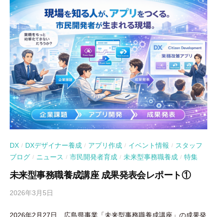
DX
DXデザイナー養成
アプリ作成
イベント情報
スタッフ
/
/
/
/
ブログ
ニュース
市民開発者育成
未来型事務職養成
特集
/
/
/
/
未来型事務職養成講座 成果発表会レポート①
2026年3月5日
b
y
2026年2月27日、広島県事業「未来型事務職養成講座」の成果発
吉