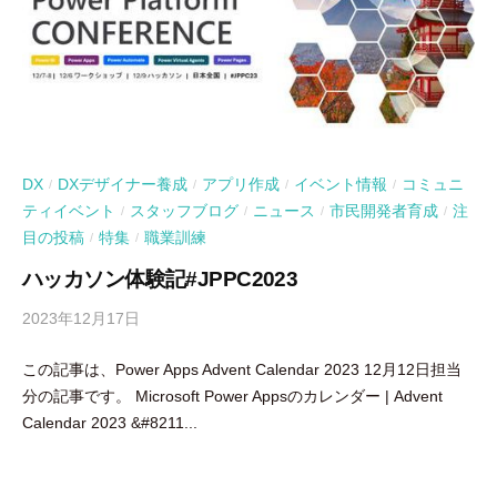
DX
DXデザイナー養成
アプリ作成
イベント情報
コミュニ
/
/
/
/
ティイベント
スタッフブログ
ニュース
市民開発者育成
注
/
/
/
/
目の投稿
特集
職業訓練
/
/
ハッカソン体験記#JPPC2023
2023年12月17日
b
y
この記事は、Power Apps Advent Calendar 2023 12月12日担当
吉
分の記事です。 Microsoft Power Appsのカレンダー | Advent
田
Calendar 2023 &#8211...
豪