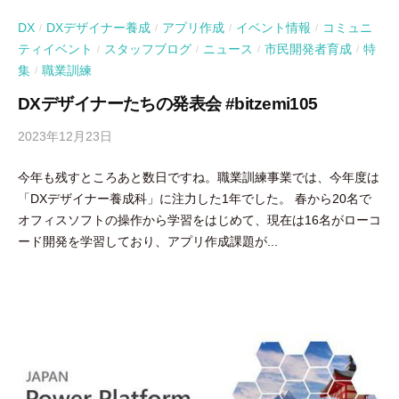
DX
DXデザイナー養成
アプリ作成
イベント情報
コミュニ
/
/
/
/
ティイベント
スタッフブログ
ニュース
市民開発者育成
特
/
/
/
/
集
職業訓練
/
DXデザイナーたちの発表会 #bitzemi105
2023年12月23日
b
y
今年も残すところあと数日ですね。職業訓練事業では、今年度は
吉
「DXデザイナー養成科」に注力した1年でした。 春から20名で
田
オフィスソフトの操作から学習をはじめて、現在は16名がローコ
豪
ード開発を学習しており、アプリ作成課題が...