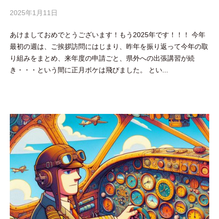
2025年1月11日
b
y
あけましておめでとうございます！もう2025年です！！！ 今年
吉
最初の週は、ご挨拶訪問にはじまり、昨年を振り返って今年の取
田
り組みをまとめ、来年度の申請ごと、県外への出張講習が続
豪
き・・・という間に正月ボケは飛びました。 とい...