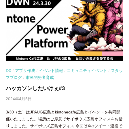
DX
アプリ作成
イベント情報
コミュニティイベント
スタッ
/
/
/
/
フブログ
市民開発者育成
/
ハッカソンしたいけぇ#3
2024年4月5日
b
y
3/30（土）はJPAUG広島とkintonecafe広島とイベントを共同開
吉
催いたしました。場所はご厚意でサイボウズ広島オフィスをお借
田
りしました。サイボウズ広島オフィス 今回はXのツイート連投で
豪