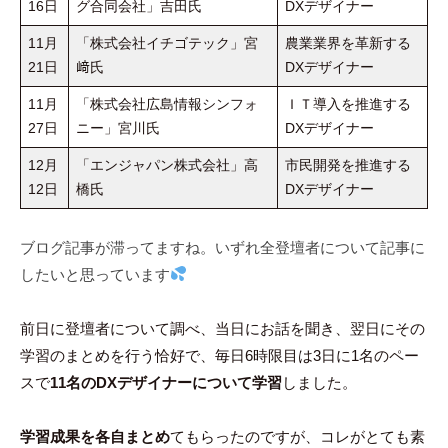
16日
グ合同会社」吉田氏
DXデザイナー
11月
「株式会社イチゴテック」宮
農業業界を革新する
21日
﨑氏
DXデザイナー
11月
「株式会社広島情報シンフォ
ＩＴ導入を推進する
27日
ニー」宮川氏
DXデザイナー
12月
「エンジャパン株式会社」高
市民開発を推進する
12日
橋氏
DXデザイナー
ブログ記事が滞ってますね。いずれ全登壇者について記事に
したいと思っています
前日に登壇者について調べ、当日にお話を聞き、翌日にその
学習のまとめを行う恰好で、毎日6時限目は3日に1名のペー
スで
11名のDXデザイナーについて学習
しました。
学習成果を各自まとめ
てもらったのですが、コレがとても素