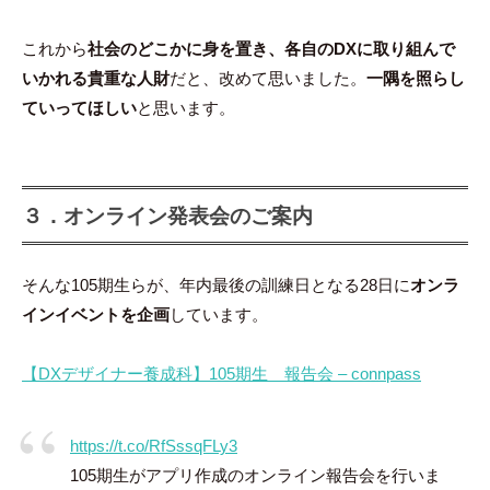
これから
社会のどこかに身を置き、各自のDXに取り組んで
いかれる貴重な人財
だと、改めて思いました。
一隅を照らし
ていってほしい
と思います。
３．オンライン発表会のご案内
そんな105期生らが、年内最後の訓練日となる28日に
オンラ
インイベントを企画
しています。
【DXデザイナー養成科】105期生 報告会 – connpass
https://t.co/RfSssqFLy3
105期生がアプリ作成のオンライン報告会を行いま