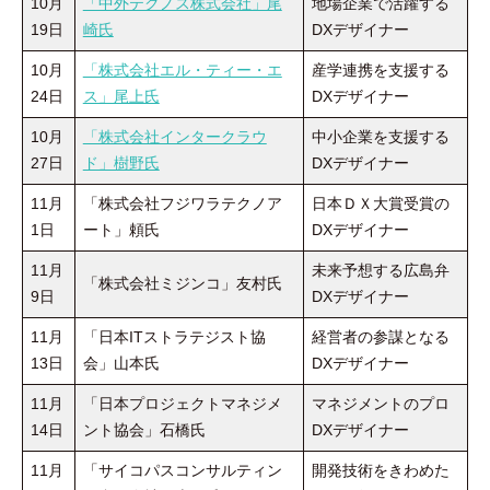
10月
「中外テクノス株式会社」尾
地場企業で活躍する
19日
崎氏
DXデザイナー
10月
「株式会社エル・ティー・エ
産学連携を支援する
24日
ス」尾上氏
DXデザイナー
10月
「株式会社インタークラウ
中小企業を支援する
27日
ド」樹野氏
DXデザイナー
11月
「株式会社フジワラテクノア
日本ＤＸ大賞受賞の
1日
ート」頼氏
DXデザイナー
11月
未来予想する広島弁
「株式会社ミジンコ」友村氏
9日
DXデザイナー
11月
「日本ITストラテジスト協
経営者の参謀となる
13日
会」山本氏
DXデザイナー
11月
「日本プロジェクトマネジメ
マネジメントのプロ
14日
ント協会」石橋氏
DXデザイナー
11月
「サイコパスコンサルティン
開発技術をきわめた