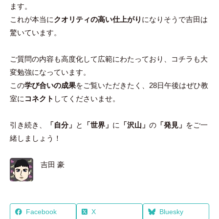
ます。
これが本当に
クオリティの高い仕上がり
になりそうで吉田は
驚いています。
ご質問の内容も高度化して広範にわたっており、コチラも大
変勉強になっています。
この
学び合いの成果
をご覧いただきたく、28日午後はぜひ教
室に
コネクト
してくださいませ。
引き続き、
「自分」
と
「世界」
に
「沢山」
の
「発見」
をご一
緒しましょう！
吉田 豪
Facebook
X
Bluesky