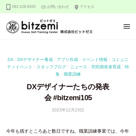
株
ー
コ
082-228-6555
お問い合わせ
アクセス
式
ン
会
テ
社
メ
ン
ビ
ニ
ュ
ッ
ツ
株
人
ー
ト
へ
式
間
ゼ
ス
力
会
ミ
DX
DXデザイナー養成
アプリ作成
イベント情報
コミュニ
/
/
/
/
キ
を
社
ティイベント
スタッフブログ
ニュース
市民開発者育成
特
/
/
/
/
ッ
究
ビ
集
職業訓練
/
め
プ
ッ
る
DXデザイナーたちの発表
ト
！
会 #bitzemi105
ゼ
ミ
2023年12月23日
b
y
吉
今年も残すところあと数日ですね。職業訓練事業では、今年
田