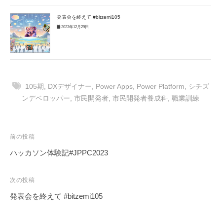
発表会を終えて #bitzemi105
2023年12月29日
105期
,
DXデザイナー
,
Power Apps
,
Power Platform
,
シチズ
ンデベロッパー
,
市民開発者
,
市民開発者養成科
,
職業訓練
投
前の投稿
稿
ハッカソン体験記#JPPC2023
ナ
ビ
次の投稿
ゲ
発表会を終えて #bitzemi105
ー
シ