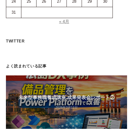
24
25
26
27
28
29
30
31
« 4月
TWITTER
よく読まれている記事
未来型事務職養成講座 成果発表会レポート②
2026年3月11日