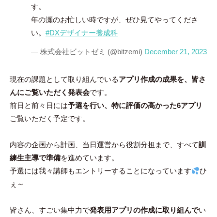
す。
年の瀬のお忙しい時ですが、ぜひ見てやってくださ
い。
#DXデザイナー養成科
— 株式会社ビットゼミ (@bitzemi)
December 21, 2023
現在の課題として取り組んでいる
アプリ作成の成果を、皆さ
んにご覧いただく発表会
です。
前日と前々日には
予選を行い、特に評価の高かった6アプリ
ご覧いただく予定です。
内容の企画から計画、当日運営から役割分担まで、すべて
訓
練生主導で準備
を進めています。
予選には我々講師もエントリーすることになっています
ひ
ぇ～
皆さん、すごい集中力で
発表用アプリの作成に取り組んで
い