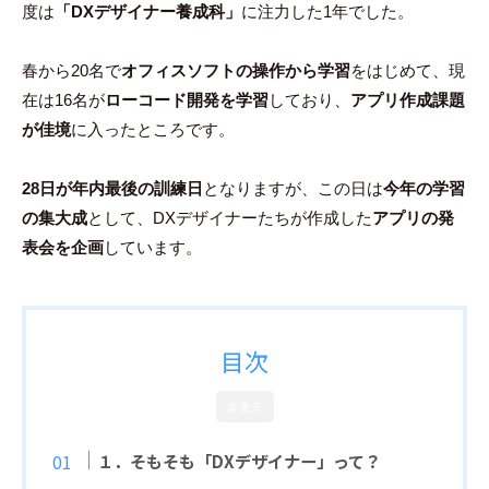
度は
「DXデザイナー養成科」
に注力した1年でした。
豪
春から20名で
オフィスソフトの操作から学習
をはじめて、現
在は16名が
ローコード開発を学習
しており、
アプリ作成課題
が佳境
に入ったところです。
28日が年内最後の訓練日
となりますが、この日は
今年の学習
の集大成
として、DXデザイナーたちが作成した
アプリの発
表会を企画
しています。
目次
非表示
１．そもそも「DXデザイナー」って？