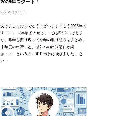
2025年スタート！
2025年1月11日
b
y
あけましておめでとうございます！もう2025年で
吉
田
す！！！ 今年最初の週は、ご挨拶訪問にはじま
豪
り、昨年を振り返って今年の取り組みをまとめ、
来年度の申請ごと、県外への出張講習が続
き・・・という間に正月ボケは飛びました。 と
い...