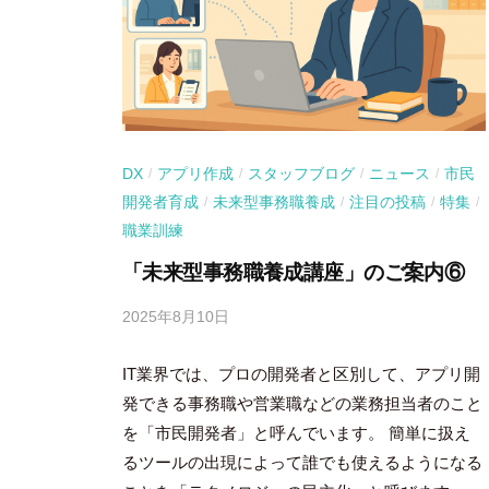
DX
アプリ作成
スタッフブログ
ニュース
市民
/
/
/
/
開発者育成
未来型事務職養成
注目の投稿
特集
/
/
/
/
職業訓練
「未来型事務職養成講座」のご案内⑥
2025年8月10日
b
y
IT業界では、プロの開発者と区別して、アプリ開
吉
田
発できる事務職や営業職などの業務担当者のこと
豪
を「市民開発者」と呼んでいます。 簡単に扱え
るツールの出現によって誰でも使えるようになる