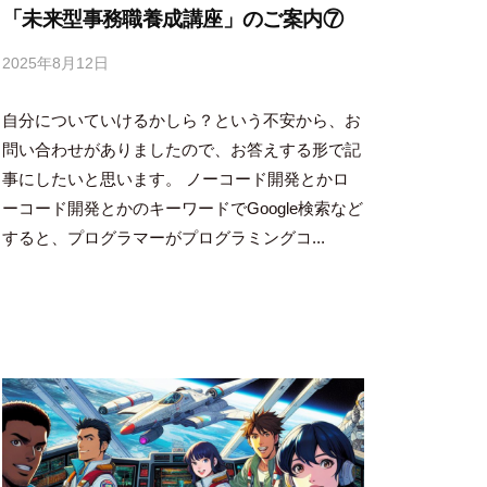
「未来型事務職養成講座」のご案内⑦
2025年8月12日
b
y
自分についていけるかしら？という不安から、お
吉
田
問い合わせがありましたので、お答えする形で記
豪
事にしたいと思います。 ノーコード開発とかロ
ーコード開発とかのキーワードでGoogle検索など
すると、プログラマーがプログラミングコ...