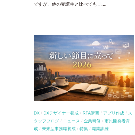
ですが、他の受講生と比べても 非...
DX
DXデザイナー養成
RPA講習
アプリ作成
ス
/
/
/
/
タッフブログ
ニュース
企業研修
市民開発者育
/
/
/
成
未来型事務職養成
特集
職業訓練
/
/
/