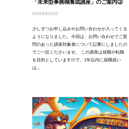
「未来型事務職養成講座」のご案内③
2025年8月5日
b
y
少しずつお申し込みやお問い合わせが入ってくる
吉
田
ようになりました。今回は、お問い合わせでご質
豪
問のあった講座対象者について記事にしましたの
でご一読くださいませ。 この講座は就職や転職
を目的としていますので、1年以内に就職或い
は...