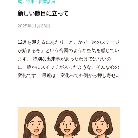
成
特集
職業訓練
/
/
新しい節目に立って
2025年11月23日
b
y
12月を迎えるにあたり、どこかで「次のステージ
吉
田
が始まるぞ」という合図のような空気を感じてい
豪
ます。 特別な出来事があったわけではないの
に、静かにスイッチが入ったような、そんな心の
変化です。 最近は、変化って外側から押し寄せ...