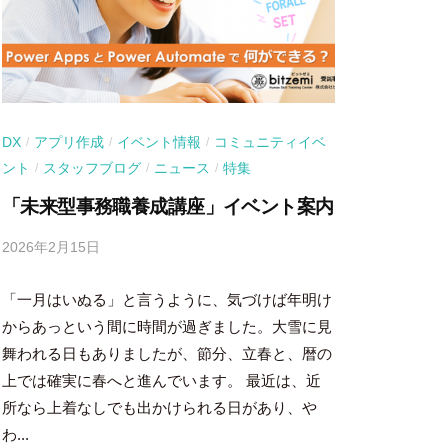
DX
アプリ作成
イベント情報
コミュニティイベ
/
/
/
ント
スタッフブログ
ニュース
特集
/
/
/
「未来型事務職養成講座」イベント案内
2026年2月15日
b
y
「一月はいぬる」と言うように、気づけば年明け
吉
田
からあっという間に時間が過ぎました。大雪に見
豪
舞われる日もありましたが、節分、立春と、暦の
上では確実に春へと進んでいます。 最近は、近
所なら上着なしでも出かけられる日があり、や
わ...