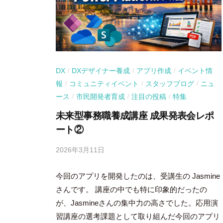
DX
DXデザイナー養成
アプリ作成
イベント情
/
/
/
報
コミュニティイベント
スタッフブログ
ニュ
/
/
/
ース
市民開発者育成
注目の投稿
特集
/
/
/
未来型事務職養成講座 成果発表会レポ
ート②
2026年3月11日
b
y
今回のアプリを開発したのは、受講生の Jasmine
吉
田
さんです。 講座の中でも特に印象的だったの
豪
が、Jasmineさんの集中力の高さでした。応用演
習講座の選考課題として取り組んだ今回のアプリ