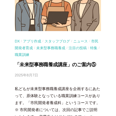
DX
アプリ作成
スタッフブログ
ニュース
市民
/
/
/
/
開発者育成
未来型事務職養成
注目の投稿
特集
/
/
/
/
職業訓練
「未来型事務職養成講座」のご案内⑤
2025年8月7日
b
y
私どもが未来型事務職養成講座を企画するにあた
吉
田
って、原体験となっている職業訓練コースがあり
豪
ます。「市民開発者養成科」というコースです。
※ 市民開発者については、次回の記事でご説明