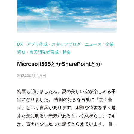
DX
アプリ作成
スタッフブログ
ニュース
企業
/
/
/
/
研修
市民開発者育成
特集
/
/
Microsoft365とかSharePointとか
2024年7月25日
b
y
梅雨も明けましたね。夏の美しい空が楽しめる季
吉
田
節になりました。 吉田の好きな言葉に「雲上蒼
豪
天」という言葉があります。困難や障害を乗り越
えた先に明るい未来があるという意味らしいです
が、吉田は少し違った趣でとらえています。 自...