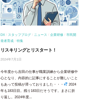
DX
スタッフブログ
ニュース
企業研修
市民開
/
/
/
/
発者育成
特集
/
リスキリングとリスタート！
2024年7月1日
b
y
今年度から吉田の仕事が職業訓練から企業研修中
吉
田
心となり、内容的に記事にすることが難しいこと
豪
もあって投稿が滞っておりました・・・
2024
年も183日目。残り183日だそうです。まさに折
り返し。2024年度...