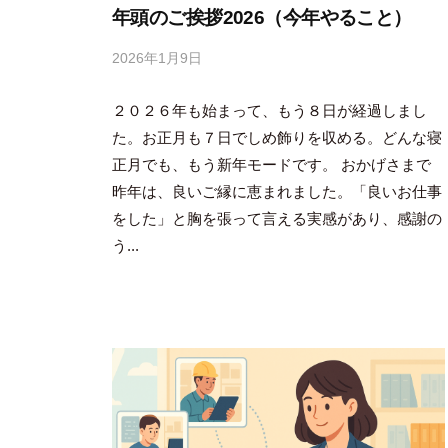
年頭のご挨拶2026（今年やること）
2026年1月9日
b
y
２０２６年も始まって、もう８日が経過しまし
吉
田
た。お正月も７日でしめ飾りを収める。どんな寝
豪
正月でも、もう新年モードです。 おかげさまで
昨年は、良いご縁に恵まれました。「良いお仕事
をした」と胸を張って言える実感があり、感謝の
う...