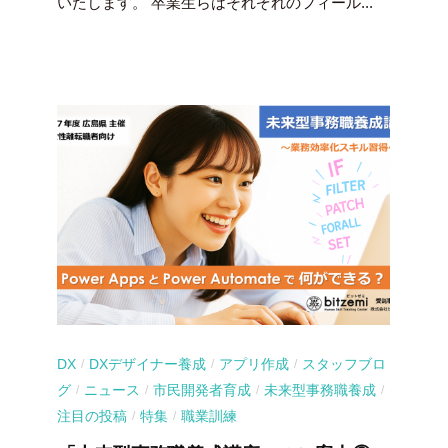
いたします。 卒業生らはそれぞれのフィール...
DX
DXデザイナー養成
アプリ作成
スタッフブロ
/
/
/
グ
ニュース
市民開発者育成
未来型事務職養成
/
/
/
/
注目の投稿
特集
職業訓練
/
/