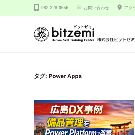
コ
式
082-228-6555
お問い合わせ
アク
ン
会
テ
社
ン
ビ
ツ
ッ
株
人
へ
ト
間
式
ゼ
ス
力
会
ミ
キ
を
社
タグ:
Power Apps
ッ
究
プ
ビ
め
ッ
る
ト
！
ゼ
ミ