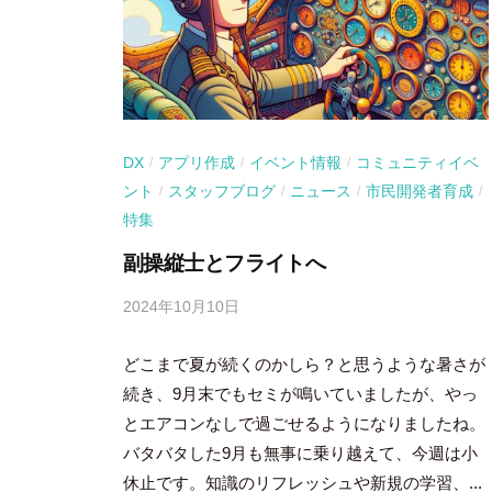
DX
アプリ作成
イベント情報
コミュニティイベ
/
/
/
ント
スタッフブログ
ニュース
市民開発者育成
/
/
/
/
特集
副操縦士とフライトへ
2024年10月10日
b
y
どこまで夏が続くのかしら？と思うような暑さが
吉
田
続き、9月末でもセミが鳴いていましたが、やっ
豪
とエアコンなしで過ごせるようになりましたね。
バタバタした9月も無事に乗り越えて、今週は小
休止です。知識のリフレッシュや新規の学習、...