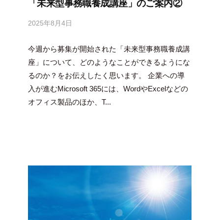
「未来型事務職養成講座」のご案内②
2025年8月4日
b
y
今週から募集が開始された「未来型事務職養成講
吉
田
座」について、どのようなことができるようにな
豪
るのか？をお伝えしたく思います。 企業への導
入が進むMicrosoft 365には、WordやExcelなどの
オフィス製品のほか、T...