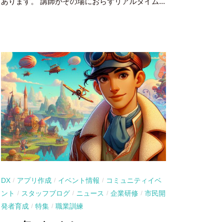
あります。 講師がその場におらずリアルタイム...
DX
アプリ作成
イベント情報
コミュニティイベ
/
/
/
ント
スタッフブログ
ニュース
企業研修
市民開
/
/
/
/
発者育成
特集
職業訓練
/
/