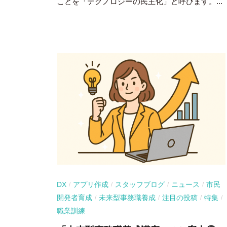
ことを「テクノロジーの民主化」と呼びます。...
DX
アプリ作成
スタッフブログ
ニュース
市民
/
/
/
/
開発者育成
未来型事務職養成
注目の投稿
特集
/
/
/
/
職業訓練