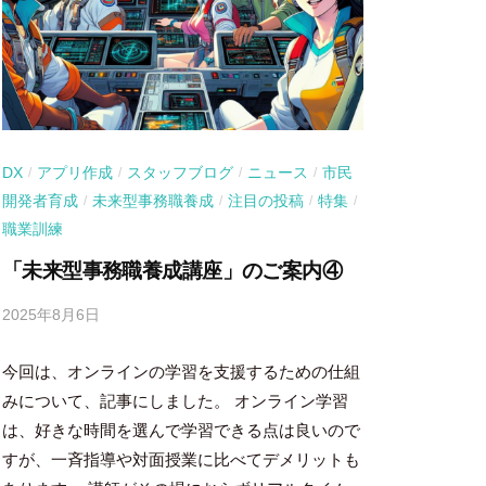
DX
アプリ作成
スタッフブログ
ニュース
市民
/
/
/
/
開発者育成
未来型事務職養成
注目の投稿
特集
/
/
/
/
職業訓練
「未来型事務職養成講座」のご案内④
2025年8月6日
b
y
今回は、オンラインの学習を支援するための仕組
吉
田
みについて、記事にしました。 オンライン学習
豪
は、好きな時間を選んで学習できる点は良いので
すが、一斉指導や対面授業に比べてデメリットも