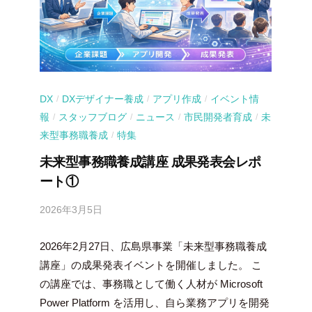
DX
DXデザイナー養成
アプリ作成
イベント情
/
/
/
報
スタッフブログ
ニュース
市民開発者育成
未
/
/
/
/
来型事務職養成
特集
/
未来型事務職養成講座 成果発表会レポ
ート①
2026年3月5日
b
y
2026年2月27日、広島県事業「未来型事務職養成
吉
田
講座」の成果発表イベントを開催しました。 こ
豪
の講座では、事務職として働く人材が Microsoft
Power Platform を活用し、自ら業務アプリを開発