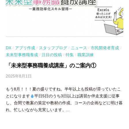
DX
アプリ作成
スタッフブログ
ニュース
市民開発者育成
/
/
/
/
/
未来型事務職養成
注目の投稿
特集
職業訓練
/
/
/
「未来型事務職養成講座」のご案内①
2025年8月1日
b
y
もう8月！！！夏の盛りですね。半年以上も投稿が滞っていたこ
吉
とになります
平日5日のうち3日以上は講習か伴走支援に従事
田
し、合間で教案の策定や教材の作成、コースの企画などに明け暮
豪
れ、忙しいながら充実しいます。...