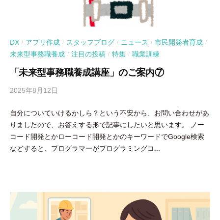
DX
アプリ作成
スタッフブログ
ニュース
市民開発者育成
/
/
/
/
/
未来型事務職養成
注目の投稿
特集
職業訓練
/
/
/
「未来型事務職養成講座」のご案内⑦
2025年8月12日
b
y
自分についていけるかしら？という不安から、お問い合わせがあ
吉
りましたので、お答えする形で記事にしたいと思います。 ノー
田
コード開発とかローコード開発とかのキーワードでGoogle検索
豪
などすると、プログラマーがプログラミングコ...