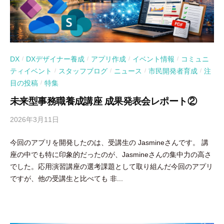
DX
DXデザイナー養成
アプリ作成
イベント情報
コミュニ
/
/
/
/
ティイベント
スタッフブログ
ニュース
市民開発者育成
注
/
/
/
/
目の投稿
特集
/
未来型事務職養成講座 成果発表会レポート②
2026年3月11日
b
y
今回のアプリを開発したのは、受講生の Jasmineさんです。 講
吉
座の中でも特に印象的だったのが、Jasmineさんの集中力の高さ
田
でした。応用演習講座の選考課題として取り組んだ今回のアプリ
豪
ですが、他の受講生と比べても 非...