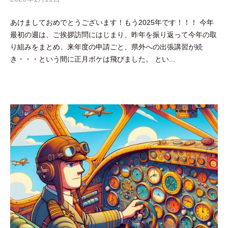
y
あけましておめでとうございます！もう2025年です！！！ 今年
吉
最初の週は、ご挨拶訪問にはじまり、昨年を振り返って今年の取
田
り組みをまとめ、来年度の申請ごと、県外への出張講習が続
豪
き・・・という間に正月ボケは飛びました。 とい...