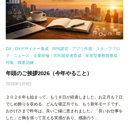
DX
DXデザイナー養成
RPA講習
アプリ作成
スタッフブロ
/
/
/
/
グ
ニュース
企業研修
市民開発者育成
未来型事務職養成
/
/
/
/
/
特集
職業訓練
/
年頭のご挨拶2026（今年やること）
2026年1月9日
b
y
２０２６年も始まって、もう８日が経過しました。お正月も７日
吉
でしめ飾りを収める。どんな寝正月でも、もう新年モードです。
田
おかげさまで昨年は、良いご縁に恵まれました。「良いお仕事を
豪
した」と胸を張って言える実感があり、感謝のう...