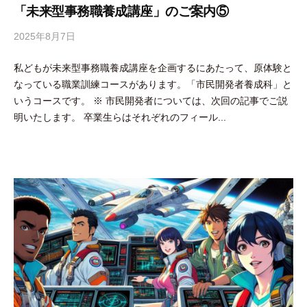
「未来型事務職養成講座」のご案内⑤
2025年8月7日
b
y
私どもが未来型事務職養成講座を企画するにあたって、原体験と
吉
なっている職業訓練コースがあります。「市民開発者養成科」と
田
いうコースです。 ※ 市民開発者については、次回の記事でご説
豪
明いたします。 卒業生らはそれぞれのフィール...