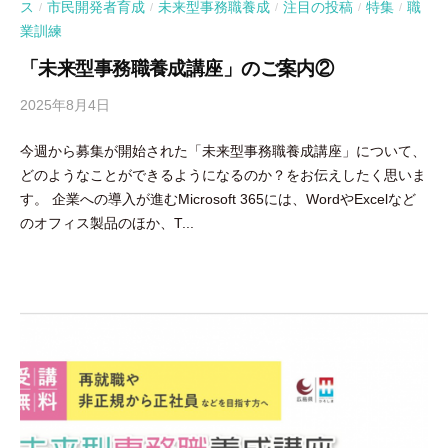
ス
市民開発者育成
未来型事務職養成
注目の投稿
特集
職
/
/
/
/
/
業訓練
「未来型事務職養成講座」のご案内②
2025年8月4日
b
y
今週から募集が開始された「未来型事務職養成講座」について、
吉
どのようなことができるようになるのか？をお伝えしたく思いま
田
す。 企業への導入が進むMicrosoft 365には、WordやExcelなど
豪
のオフィス製品のほか、T...