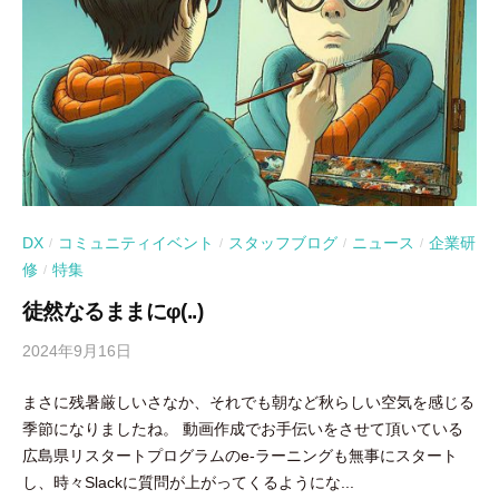
DX
コミュニティイベント
スタッフブログ
ニュース
企業研
/
/
/
/
修
特集
/
徒然なるままにφ(..)
2024年9月16日
b
y
まさに残暑厳しいさなか、それでも朝など秋らしい空気を感じる
吉
季節になりましたね。 動画作成でお手伝いをさせて頂いている
田
広島県リスタートプログラムのe-ラーニングも無事にスタート
豪
し、時々Slackに質問が上がってくるようにな...