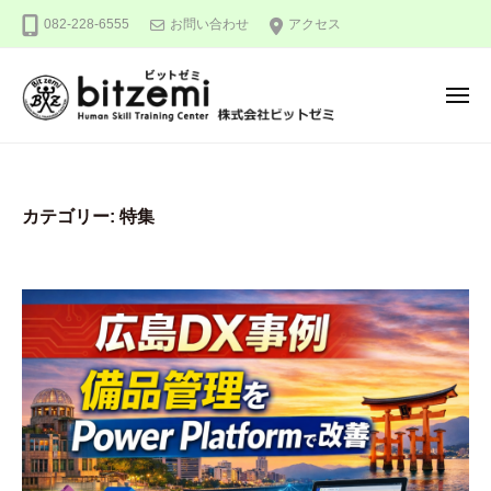
株
ー
コ
082-228-6555
お問い合わせ
アクセス
式
ン
会
テ
社
メ
ン
ビ
ニ
ュ
ッ
ツ
株
人
ー
ト
へ
式
間
ゼ
ス
力
会
ミ
カテゴリー:
特集
キ
を
社
ッ
究
ビ
め
プ
ッ
る
ト
！
ゼ
ミ