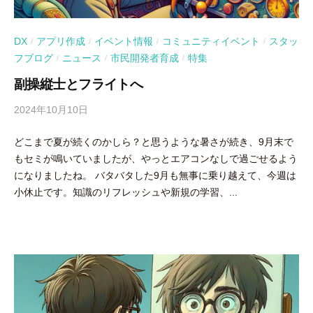
DX
アプリ作成
イベント情報
コミュニティイベント
スタッ
/
/
/
/
フブログ
ニュース
市民開発者育成
特集
/
/
/
副操縦士とフライトへ
2024年10月10日
b
y
どこまで夏が続くのかしら？と思うような暑さが続き、9月末で
吉
もセミが鳴いていましたが、やっとエアコンなしで過ごせるよう
田
になりましたね。 バタバタした9月も無事に乗り越えて、今週は
豪
小休止です。知識のリフレッシュや新規の学習、...