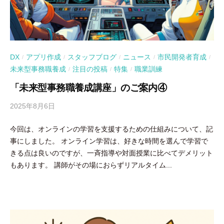
DX
アプリ作成
スタッフブログ
ニュース
市民開発者育成
/
/
/
/
/
未来型事務職養成
注目の投稿
特集
職業訓練
/
/
/
「未来型事務職養成講座」のご案内④
2025年8月6日
b
y
今回は、オンラインの学習を支援するための仕組みについて、記
吉
事にしました。 オンライン学習は、好きな時間を選んで学習で
田
きる点は良いのですが、一斉指導や対面授業に比べてデメリット
豪
もあります。 講師がその場におらずリアルタイム...