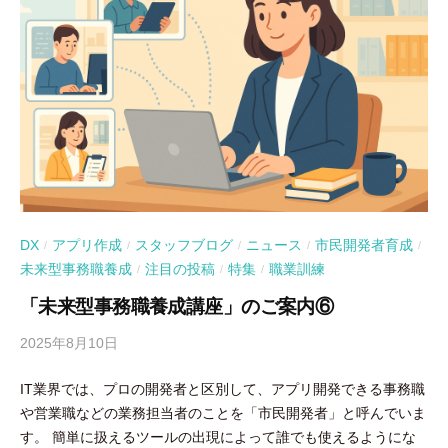
DX
アプリ作成
スタッフブログ
ニュース
市民開発者育成
/
/
/
/
/
未来型事務職養成
注目の投稿
特集
職業訓練
/
/
/
「未来型事務職養成講座」のご案内⑥
2025年8月10日
b
y
IT業界では、プロの開発者と区別して、アプリ開発できる事務職
吉
や営業職などの業務担当者のことを「市民開発者」と呼んでいま
田
す。 簡単に扱えるツールの出現によって誰でも使えるようにな
豪