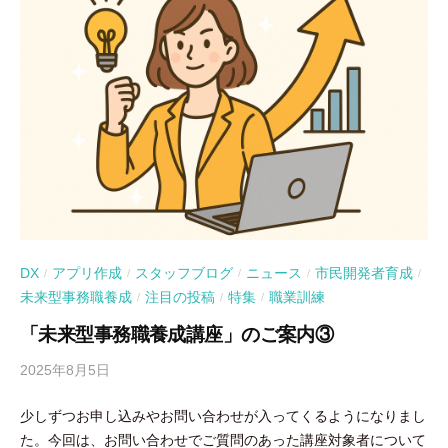
DX
アプリ作成
スタッフブログ
ニュース
市民開発者育成
/
/
/
/
/
未来型事務職養成
注目の投稿
特集
職業訓練
/
/
/
「未来型事務職養成講座」のご案内③
2025年8月5日
b
y
少しずつお申し込みやお問い合わせが入ってくるようになりまし
吉
た。今回は、お問い合わせでご質問のあった講座対象者について
田