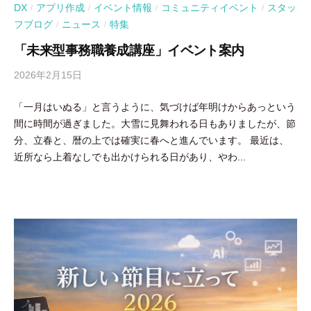
DX
アプリ作成
イベント情報
コミュニティイベント
スタッ
/
/
/
/
フブログ
ニュース
特集
/
/
「未来型事務職養成講座」イベント案内
2026年2月15日
b
y
「一月はいぬる」と言うように、気づけば年明けからあっという
吉
間に時間が過ぎました。大雪に見舞われる日もありましたが、節
田
分、立春と、暦の上では確実に春へと進んでいます。 最近は、
豪
近所なら上着なしでも出かけられる日があり、やわ...