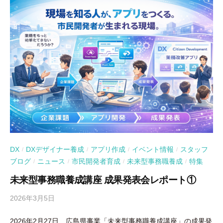
DX
DXデザイナー養成
アプリ作成
イベント情報
スタッフ
/
/
/
/
ブログ
ニュース
市民開発者育成
未来型事務職養成
特集
/
/
/
/
未来型事務職養成講座 成果発表会レポート①
2026年3月5日
b
y
2026年2月27日、広島県事業「未来型事務職養成講座」の成果発
吉