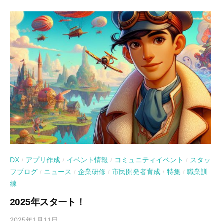
DX
アプリ作成
イベント情報
コミュニティイベント
スタッ
/
/
/
/
フブログ
ニュース
企業研修
市民開発者育成
特集
職業訓
/
/
/
/
/
練
2025年スタート！
2025年1月11日
b