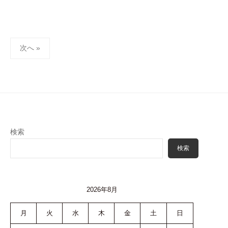
投
次へ »
稿
ナ
ビ
ゲ
ー
シ
検索
ョ
検索
ン
2026年8月
月
火
水
木
金
土
日