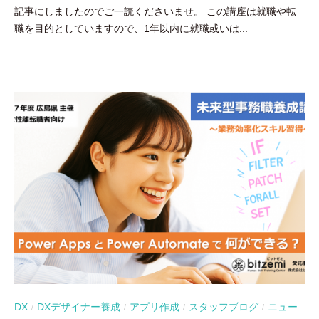
記事にしましたのでご一読くださいませ。 この講座は就職や転
豪
職を目的としていますので、1年以内に就職或いは...
DX
DXデザイナー養成
アプリ作成
スタッフブログ
ニュー
/
/
/
/