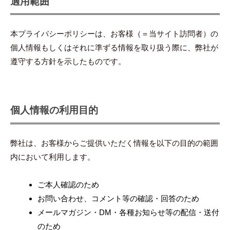
適用範囲
リ
シ
本プライバシーポリシーは、お客様（＝当サイト訪問者）の
ー
個人情報もしくはそれに準ずる情報を取り扱う際に、弊社が
遵守する方針を示したものです。
2022
年
7
月
個人情報の利用目的
28
日
by
弊社は、お客様からご提供いただく情報を以下の目的の範囲
吉
内において利用します。
田
豪
ご本人確認のため
お問い合わせ、コメント等の確認・回答のため
メールマガジン・DM・各種お知らせ等の配信・送付
のため