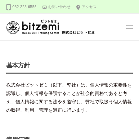
株
ー
コ
082-228-6555
お問い合わせ
アクセス
式
ン
会
テ
社
メ
ン
ビ
ニ
ュ
ッ
ツ
株
人
ー
ト
へ
式
間
ゼ
ス
力
会
ミ
プ
キ
を
基本方針
社
ッ
究
ラ
ビ
め
プ
ッ
イ
株式会社ビットゼミ（以下、弊社）は、個人情報の重要性を
る
ト
認識し、個人情報を保護することが社会的責務であると考
！
バ
ゼ
え、個人情報に関する法令を遵守し、弊社で取扱う個人情報
シ
ミ
の取得、利用、管理を適正に行います。
ー
ポ