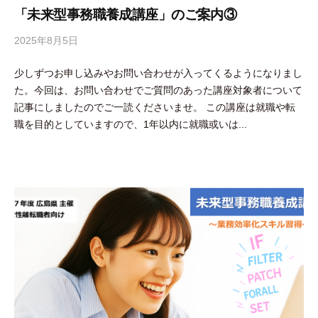
「未来型事務職養成講座」のご案内③
2025年8月5日
b
y
少しずつお申し込みやお問い合わせが入ってくるようになりまし
吉
た。今回は、お問い合わせでご質問のあった講座対象者について
田
記事にしましたのでご一読くださいませ。 この講座は就職や転
豪
職を目的としていますので、1年以内に就職或いは...