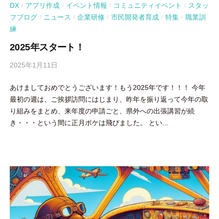
DX
アプリ作成
イベント情報
コミュニティイベント
スタッ
/
/
/
/
フブログ
ニュース
企業研修
市民開発者育成
特集
職業訓
/
/
/
/
/
練
2025年スタート！
2025年1月11日
b
y
あけましておめでとうございます！もう2025年です！！！ 今年
吉
最初の週は、ご挨拶訪問にはじまり、昨年を振り返って今年の取
田
り組みをまとめ、来年度の申請ごと、県外への出張講習が続
豪
き・・・という間に正月ボケは飛びました。 とい...