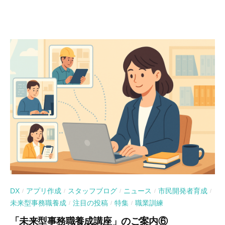
DX
アプリ作成
スタッフブログ
ニュース
市民開発者育成
/
/
/
/
/
未来型事務職養成
注目の投稿
特集
職業訓練
/
/
/
「未来型事務職養成講座」のご案内⑥