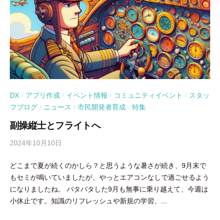
DX
アプリ作成
イベント情報
コミュニティイベント
スタッ
/
/
/
/
フブログ
ニュース
市民開発者育成
特集
/
/
/
副操縦士とフライトへ
2024年10月10日
b
y
どこまで夏が続くのかしら？と思うような暑さが続き、9月末で
吉
もセミが鳴いていましたが、やっとエアコンなしで過ごせるよう
田
になりましたね。 バタバタした9月も無事に乗り越えて、今週は
豪
小休止です。知識のリフレッシュや新規の学習、...