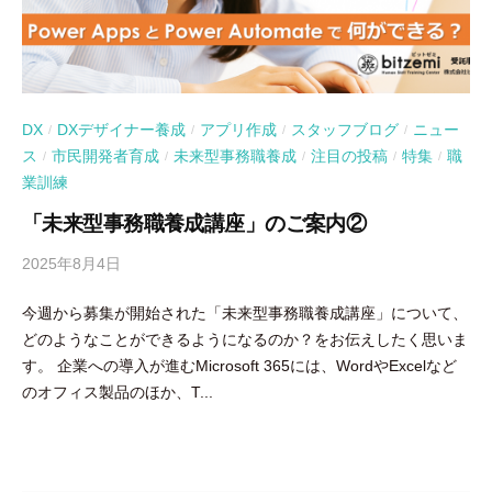
DX
DXデザイナー養成
アプリ作成
スタッフブログ
ニュー
/
/
/
/
ス
市民開発者育成
未来型事務職養成
注目の投稿
特集
職
/
/
/
/
/
業訓練
「未来型事務職養成講座」のご案内②
2025年8月4日
b
y
今週から募集が開始された「未来型事務職養成講座」について、
吉
どのようなことができるようになるのか？をお伝えしたく思いま
田
す。 企業への導入が進むMicrosoft 365には、WordやExcelなど
豪
のオフィス製品のほか、T...