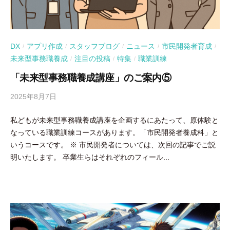
DX
アプリ作成
スタッフブログ
ニュース
市民開発者育成
/
/
/
/
/
未来型事務職養成
注目の投稿
特集
職業訓練
/
/
/
「未来型事務職養成講座」のご案内⑤
2025年8月7日
b
y
私どもが未来型事務職養成講座を企画するにあたって、原体験と
吉
なっている職業訓練コースがあります。「市民開発者養成科」と
田
いうコースです。 ※ 市民開発者については、次回の記事でご説
豪
明いたします。 卒業生らはそれぞれのフィール...