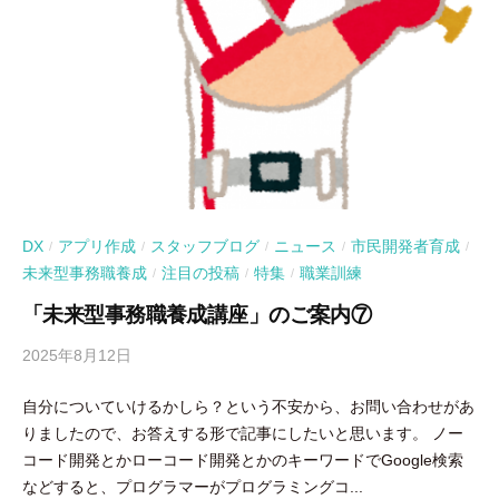
DX
アプリ作成
スタッフブログ
ニュース
市民開発者育成
/
/
/
/
/
未来型事務職養成
注目の投稿
特集
職業訓練
/
/
/
「未来型事務職養成講座」のご案内⑦
2025年8月12日
b
y
自分についていけるかしら？という不安から、お問い合わせがあ
吉
りましたので、お答えする形で記事にしたいと思います。 ノー
田
コード開発とかローコード開発とかのキーワードでGoogle検索
豪
などすると、プログラマーがプログラミングコ...