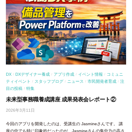
DX
DXデザイナー養成
アプリ作成
イベント情報
コミュニ
/
/
/
/
ティイベント
スタッフブログ
ニュース
市民開発者育成
注
/
/
/
/
目の投稿
特集
/
未来型事務職養成講座 成果発表会レポート②
2026年3月11日
b
y
今回のアプリを開発したのは、受講生の Jasmineさんです。 講
吉
座の中でも特に印象的だったのが、Jasmineさんの集中力の高さ
田