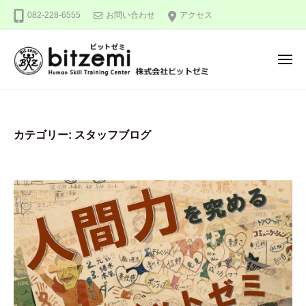
株
ー
コ
082-228-6555
お問い合わせ
アクセス
式
ン
会
テ
社
メ
ン
ビ
ニ
ュ
ッ
ツ
株
人
ー
ト
へ
式
間
ゼ
ス
力
会
ミ
カテゴリー:
スタッフブログ
キ
を
社
ッ
究
ビ
め
プ
ッ
る
ト
！
ゼ
ミ