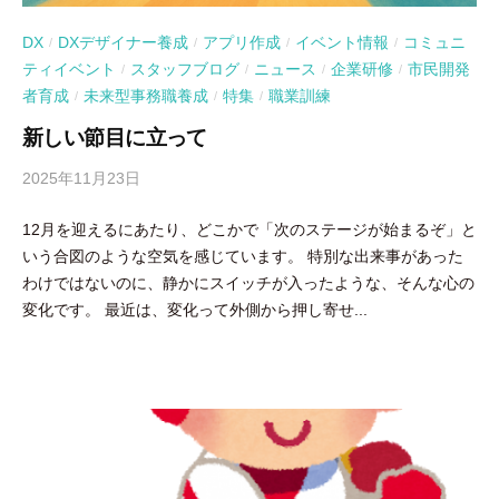
DX
DXデザイナー養成
アプリ作成
イベント情報
コミュニ
/
/
/
/
ティイベント
スタッフブログ
ニュース
企業研修
市民開発
/
/
/
/
者育成
未来型事務職養成
特集
職業訓練
/
/
/
新しい節目に立って
2025年11月23日
b
y
12月を迎えるにあたり、どこかで「次のステージが始まるぞ」と
吉
いう合図のような空気を感じています。 特別な出来事があった
田
わけではないのに、静かにスイッチが入ったような、そんな心の
豪
変化です。 最近は、変化って外側から押し寄せ...