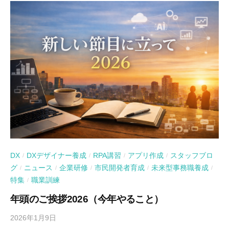
DX
DXデザイナー養成
RPA講習
アプリ作成
スタッフブロ
/
/
/
/
グ
ニュース
企業研修
市民開発者育成
未来型事務職養成
/
/
/
/
/
特集
職業訓練
/
年頭のご挨拶2026（今年やること）
2026年1月9日
b