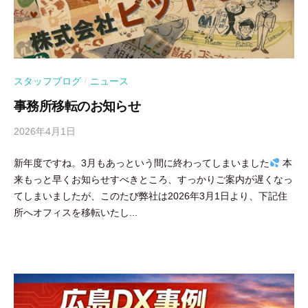
スタッフブログ
ニュース
/
事務所移転のお知らせ
2026年4月1日
b
y
新年度ですね。3月もあっという間に終わってしまいました
本
吉
来もっと早くお知らせすべきところ、すっかりご案内が遅くなっ
田
てしまいましたが、このたび弊社は2026年3月1日より、下記住
豪
所へオフィスを移転いたし...