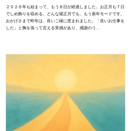
y
２０２６年も始まって、もう８日が経過しました。お正月も７日
吉
でしめ飾りを収める。どんな寝正月でも、もう新年モードです。
田
おかげさまで昨年は、良いご縁に恵まれました。「良いお仕事を
豪
した」と胸を張って言える実感があり、感謝のう...