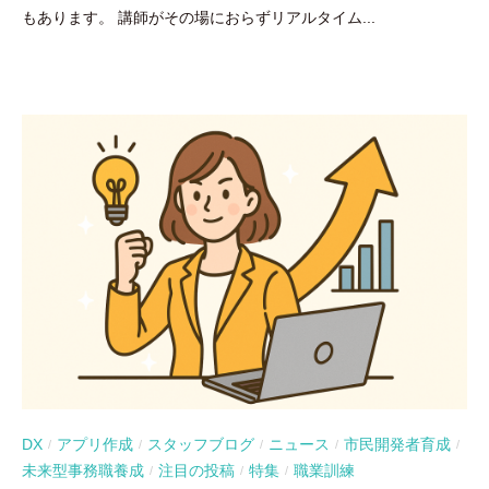
もあります。 講師がその場におらずリアルタイム...
DX
アプリ作成
スタッフブログ
ニュース
市民開発者育成
/
/
/
/
/
未来型事務職養成
注目の投稿
特集
職業訓練
/
/
/