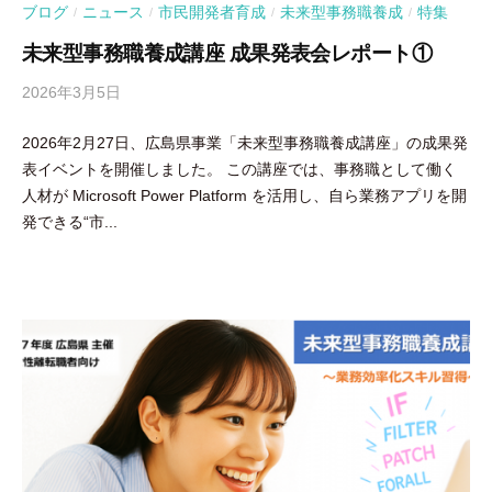
ブログ
ニュース
市民開発者育成
未来型事務職養成
特集
/
/
/
/
未来型事務職養成講座 成果発表会レポート①
2026年3月5日
b
y
2026年2月27日、広島県事業「未来型事務職養成講座」の成果発
吉
表イベントを開催しました。 この講座では、事務職として働く
田
人材が Microsoft Power Platform を活用し、自ら業務アプリを開
豪
発できる“市...