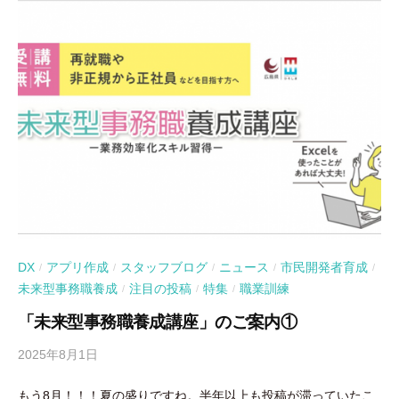
DX
アプリ作成
スタッフブログ
ニュース
市民開発者育成
/
/
/
/
/
未来型事務職養成
注目の投稿
特集
職業訓練
/
/
/
「未来型事務職養成講座」のご案内①
2025年8月1日
b
y
もう8月！！！夏の盛りですね。半年以上も投稿が滞っていたこ
吉