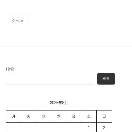
投
次へ »
稿
ナ
ビ
ゲ
ー
シ
検索
ョ
検索
ン
2026年8月
月
火
水
木
金
土
日
1
2