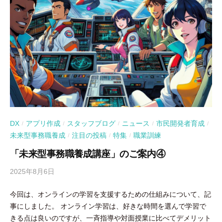
DX
アプリ作成
スタッフブログ
ニュース
市民開発者育成
/
/
/
/
/
未来型事務職養成
注目の投稿
特集
職業訓練
/
/
/
「未来型事務職養成講座」のご案内④
2025年8月6日
b
y
今回は、オンラインの学習を支援するための仕組みについて、記
吉
事にしました。 オンライン学習は、好きな時間を選んで学習で
田
きる点は良いのですが、一斉指導や対面授業に比べてデメリット
豪