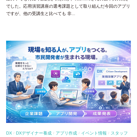
でした。応用演習講座の選考課題として取り組んだ今回のアプリ
豪
ですが、他の受講生と比べても 非...
DX
DXデザイナー養成
アプリ作成
イベント情報
スタッフ
/
/
/
/