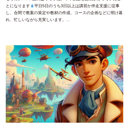
とになります
平日5日のうち3日以上は講習か伴走支援に従事
田
し、合間で教案の策定や教材の作成、コースの企画などに明け暮
豪
れ、忙しいながら充実しいます。...