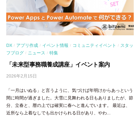
DX
アプリ作成
イベント情報
コミュニティイベント
スタッ
/
/
/
/
フブログ
ニュース
特集
/
/
「未来型事務職養成講座」イベント案内
2026年2月15日
b
y
「一月はいぬる」と言うように、気づけば年明けからあっという
吉
間に時間が過ぎました。大雪に見舞われる日もありましたが、節
田
分、立春と、暦の上では確実に春へと進んでいます。 最近は、
豪
近所なら上着なしでも出かけられる日があり、やわ...