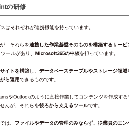
intの研修
のサービスはそれぞれが連携機能を持っています。
が、それらを
連携した作業基盤そのものを構築するサービ
うツールがあり、
Microsoft365の中核
を担っています。
サイトを構築
し、
データベーステーブルやストレージ領域
がら運用
できるものです。
l、TeamsやOutlookのように直接作業してコンテンツを作成
せんが、それらを
後ろから支えるツール
です。
では、
ファイルやデータの管理のみならず、従業員のエン