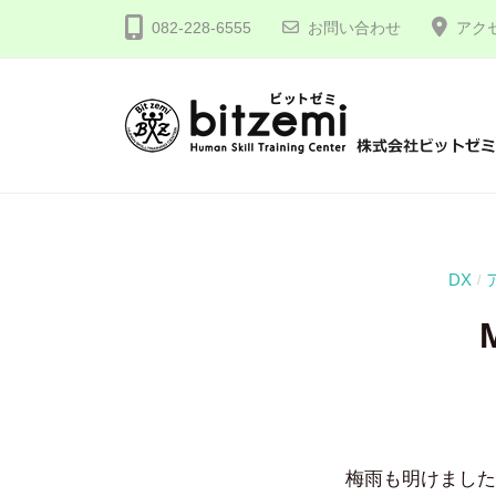
コ
式
082-228-6555
お問い合わせ
アク
ン
会
テ
社
ン
ビ
ツ
ッ
株
人
へ
ト
間
式
ゼ
ス
力
会
ミ
キ
を
社
ッ
DX
/
究
プ
ビ
め
ッ
る
ト
！
ゼ
ミ
梅雨も明けました