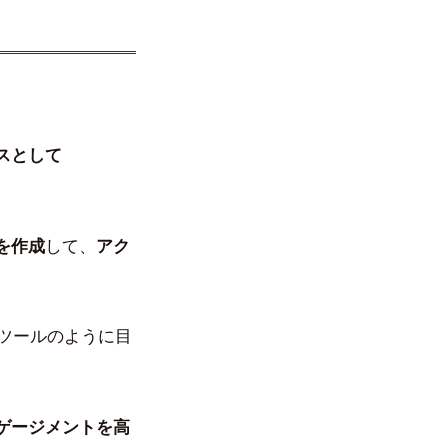
スとして
を作成
して、
アク
するツールのように目
ゲージメントを高