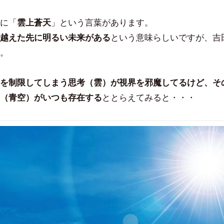
豪
に「
雲上蒼天
」という言葉があります。
越えた先に明るい未来がある
という意味らしいですが、吉
。
を制限してしまう思考（雲）が視界を邪魔してるけど、そ
（青空）がいつも存在する
ととらえてみると・・・