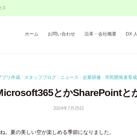
セス
ホーム
お問い合わせ
沿革・会社概要
DX 
アプリ作成
スタッフブログ
ニュース
企業研修
市民開発者育成
/
/
/
/
Microsoft365とかSharePointと
2024年7月25日
b
y
吉
ね。夏の美しい空が楽しめる季節になりました。
田