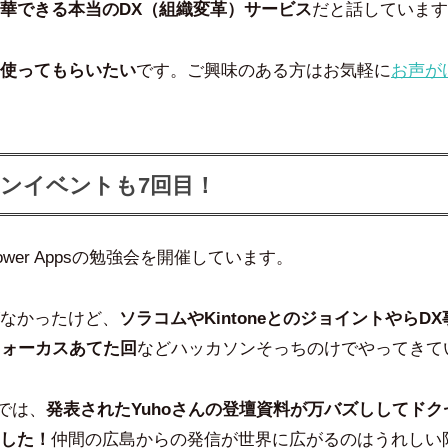
華できる本当のDX（組織変革）サービス
だと話しています
使ってもらいたい
です。ご興味のある方はお気軽に
お声が
ンイベントも7回目！
wer Appsの勉強会を開催しています。
なかったけど、
ソラコムやKintoneとのジョイントやらD
65にフォーカスあてた回
などハッカソンそっちのけでやってきて
の回では、
発表されたYuhoさんの登壇資料が万バズししてドク
した！
仲間の広島からの発信が世界に広がるのはうれしい