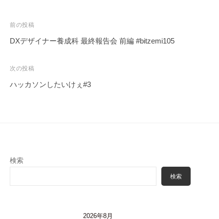
投
前の投稿
稿
DXデザイナー養成科 最終報告会 前編 #bitzemi105
ナ
ビ
次の投稿
ゲ
ハッカソンしたいけぇ#3
ー
シ
ョ
ン
検索
検索
2026年8月