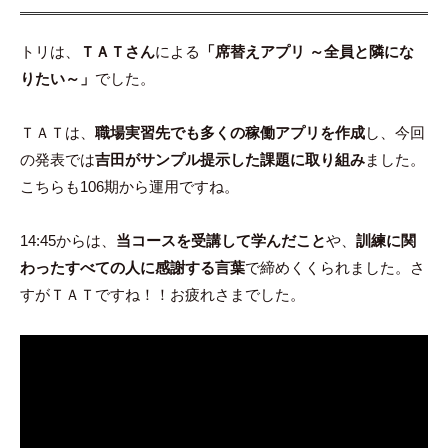
トリは、
ＴＡＴさん
による
「席替えアプリ ～全員と隣にな
りたい～」
でした。
ＴＡＴは、
職場実習先でも多くの稼働アプリを作成
し、今回
の発表では
吉田がサンプル提示した課題に取り組み
ました。
こちらも106期から運用ですね。
14:45からは、
当コースを受講して学んだこと
や、
訓練に関
わったすべての人に感謝する言葉
で締めくくられました。さ
すがＴＡＴですね！！お疲れさまでした。