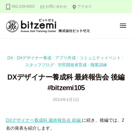
株
ー
コ
082-228-6555
お問い合わせ
アクセス
式
ン
会
テ
社
メ
ン
ビ
ニ
ュ
ッ
ツ
株
人
ー
ト
へ
式
間
ゼ
ス
力
会
ミ
DX
DXデザイナー養成
アプリ作成
コミュニティイベント
/
/
/
/
キ
を
社
スタッフブログ
市民開発者育成
職業訓練
/
/
ッ
究
ビ
め
プ
DXデザイナー養成科 最終報告会 後編
ッ
る
#bitzemi105
ト
！
ゼ
2024年4月1日
b
ミ
y
吉
DXデザイナー養成科 最終報告会 前編
に続き、後編では、2
田
名の発表を紹介します。
豪