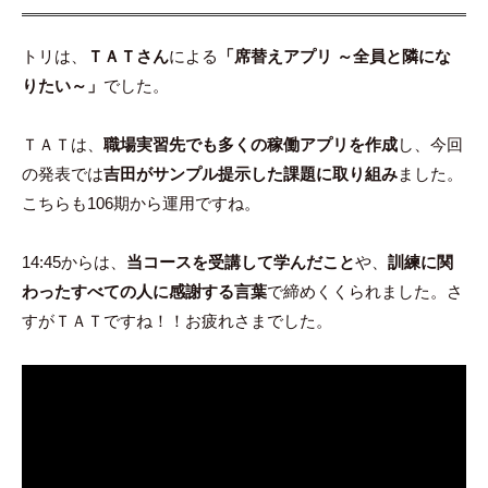
トリは、
ＴＡＴさん
による
「席替えアプリ ～全員と隣にな
りたい～」
でした。
ＴＡＴは、
職場実習先でも多くの稼働アプリを作成
し、今回
の発表では
吉田がサンプル提示した課題に取り組み
ました。
こちらも106期から運用ですね。
14:45からは、
当コースを受講して学んだこと
や、
訓練に関
わったすべての人に感謝する言葉
で締めくくられました。さ
すがＴＡＴですね！！お疲れさまでした。