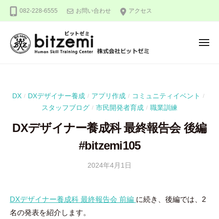
株
ー
コ
082-228-6555
お問い合わせ
アクセス
式
ン
会
テ
社
メ
ン
ビ
ニ
ュ
ッ
ツ
株
人
ー
ト
へ
式
間
ゼ
ス
力
会
ミ
DX
DXデザイナー養成
アプリ作成
コミュニティイベント
/
/
/
/
キ
を
社
スタッフブログ
市民開発者育成
職業訓練
/
/
ッ
究
ビ
め
プ
DXデザイナー養成科 最終報告会 後編
ッ
る
#bitzemi105
ト
！
ゼ
2024年4月1日
b
ミ
y
吉
DXデザイナー養成科 最終報告会 前編
に続き、後編では、2
田
名の発表を紹介します。
豪