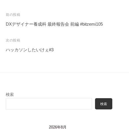
投
前の投稿
稿
DXデザイナー養成科 最終報告会 前編 #bitzemi105
ナ
ビ
次の投稿
ゲ
ハッカソンしたいけぇ#3
ー
シ
ョ
ン
検索
検索
2026年8月