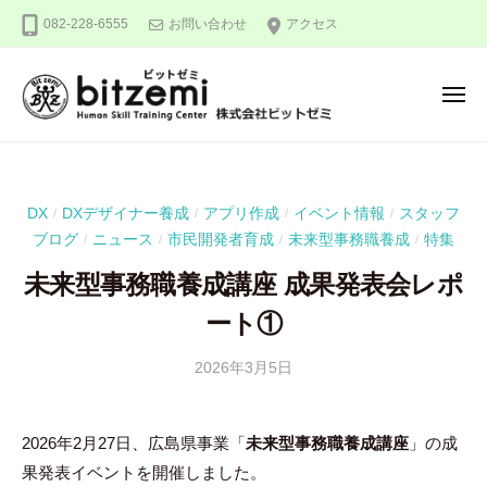
株
ー
コ
082-228-6555
お問い合わせ
アクセス
式
ン
会
テ
社
メ
ン
ビ
ニ
ュ
ッ
ツ
株
人
ー
ト
へ
式
間
ゼ
ス
力
会
ミ
DX
DXデザイナー養成
アプリ作成
イベント情報
スタッフ
/
/
/
/
キ
を
社
ブログ
ニュース
市民開発者育成
未来型事務職養成
特集
/
/
/
/
ッ
究
ビ
め
プ
未来型事務職養成講座 成果発表会レポ
ッ
る
ート①
ト
！
ゼ
2026年3月5日
b
ミ
y
吉
2026年2月27日、広島県事業「
未来型事務職養成講座
」の成
田
果発表イベントを開催しました。
豪