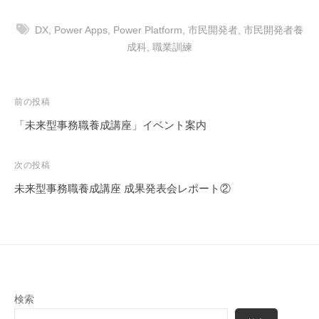
DX
,
Power Apps
,
Power Platform
,
市民開発者
,
市民開発者養
成科
,
職業訓練
投
前の投稿
稿
「未来型事務職養成講座」イベント案内
ナ
ビ
次の投稿
ゲ
未来型事務職養成講座 成果発表会レポート②
ー
シ
ョ
ン
検索