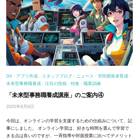
DX
アプリ作成
スタッフブログ
ニュース
市民開発者育成
/
/
/
/
/
未来型事務職養成
注目の投稿
特集
職業訓練
/
/
/
「未来型事務職養成講座」のご案内④
2025年8月6日
b
y
今回は、オンラインの学習を支援するための仕組みについて、記
吉
事にしました。 オンライン学習は、好きな時間を選んで学習で
田
きる点は良いのですが、一斉指導や対面授業に比べてデメリット
豪