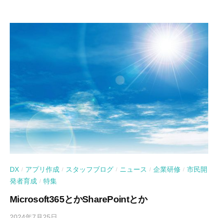
DX
アプリ作成
スタッフブログ
ニュース
企業研修
市民開
/
/
/
/
/
発者育成
特集
/
Microsoft365とかSharePointとか
2024年7月25日
b