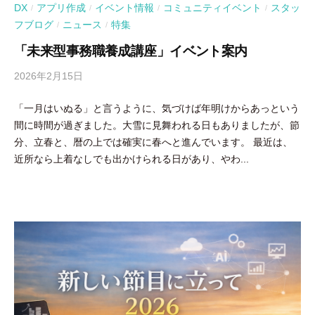
DX
アプリ作成
イベント情報
コミュニティイベント
スタッ
/
/
/
/
フブログ
ニュース
特集
/
/
「未来型事務職養成講座」イベント案内
2026年2月15日
b
y
「一月はいぬる」と言うように、気づけば年明けからあっという
吉
間に時間が過ぎました。大雪に見舞われる日もありましたが、節
田
分、立春と、暦の上では確実に春へと進んでいます。 最近は、
豪
近所なら上着なしでも出かけられる日があり、やわ...