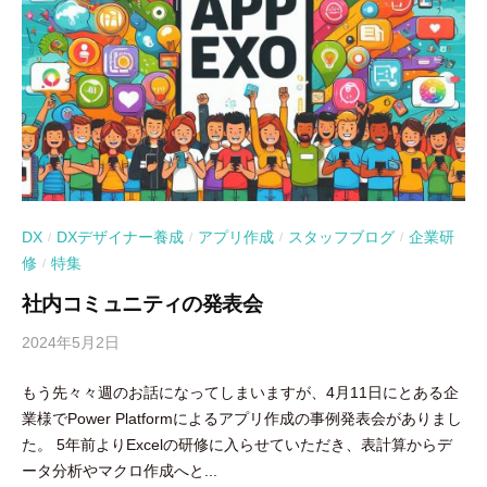
DX
DXデザイナー養成
アプリ作成
スタッフブログ
企業研
/
/
/
/
修
特集
/
社内コミュニティの発表会
2024年5月2日
b
y
もう先々々週のお話になってしまいますが、4月11日にとある企
吉
業様でPower Platformによるアプリ作成の事例発表会がありまし
田
た。 5年前よりExcelの研修に入らせていただき、表計算からデ
豪
ータ分析やマクロ作成へと...