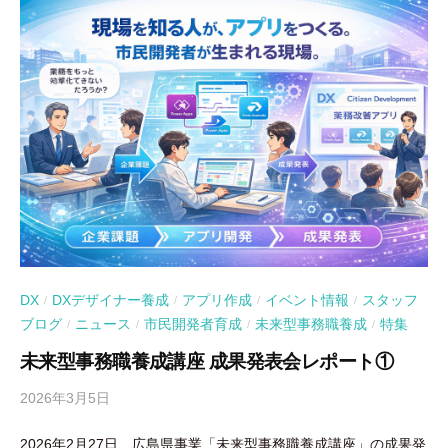
DX
DXデザイナー養成
アプリ作成
イベント情報
スタッフ
/
/
/
/
ブログ
ニュース
市民開発者育成
未来型事務職養成
特集
/
/
/
/
未来型事務職養成講座 成果発表会レポート①
2026年3月5日
b
y
2026年2月27日、広島県事業「未来型事務職養成講座」の成果発
吉