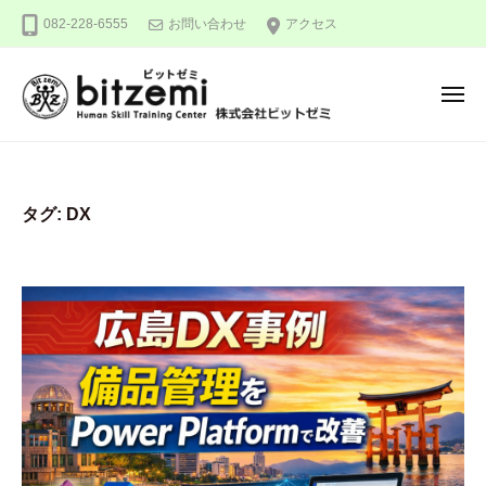
株
ー
コ
082-228-6555
お問い合わせ
アクセス
式
ン
会
テ
社
メ
ン
ビ
ニ
ュ
ッ
ツ
株
人
ー
ト
へ
式
間
ゼ
ス
力
会
ミ
タグ:
DX
キ
を
社
ッ
究
ビ
め
プ
ッ
る
ト
！
ゼ
ミ