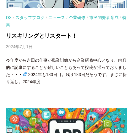
DX
スタッフブログ
ニュース
企業研修
市民開発者育成
特
/
/
/
/
/
集
リスキリングとリスタート！
2024年7月1日
b
y
今年度から吉田の仕事が職業訓練から企業研修中心となり、内容
吉
的に記事にすることが難しいこともあって投稿が滞っておりまし
田
た・・・
2024年も183日目。残り183日だそうです。まさに折
豪
り返し。2024年度...