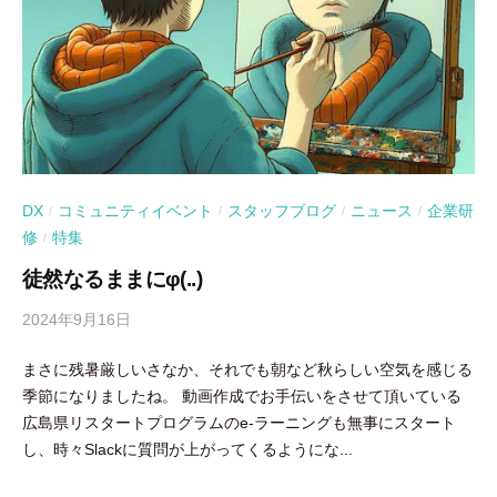
DX
コミュニティイベント
スタッフブログ
ニュース
企業研
/
/
/
/
修
特集
/
徒然なるままにφ(..)
2024年9月16日
b
y
まさに残暑厳しいさなか、それでも朝など秋らしい空気を感じる
吉
季節になりましたね。 動画作成でお手伝いをさせて頂いている
田
広島県リスタートプログラムのe-ラーニングも無事にスタート
豪
し、時々Slackに質問が上がってくるようにな...