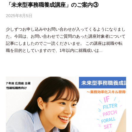
「未来型事務職養成講座」のご案内③
2025年8月5日
b
y
少しずつお申し込みやお問い合わせが入ってくるようになりまし
吉
た。今回は、お問い合わせでご質問のあった講座対象者について
田
記事にしましたのでご一読くださいませ。 この講座は就職や転
豪
職を目的としていますので、1年以内に就職或いは...