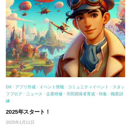
DX
アプリ作成
イベント情報
コミュニティイベント
スタッ
/
/
/
/
フブログ
ニュース
企業研修
市民開発者育成
特集
職業訓
/
/
/
/
/
練
2025年スタート！
2025年1月11日
b
y