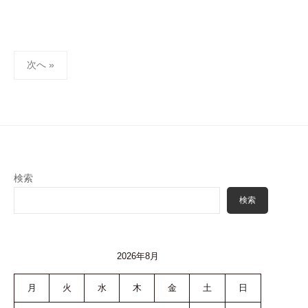
投
次へ »
稿
ナ
ビ
ゲ
ー
シ
検索
ョ
検索
ン
2026年8月
月
火
水
木
金
土
日