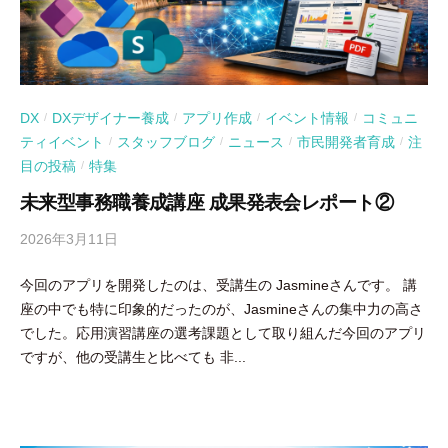
DX
DXデザイナー養成
アプリ作成
イベント情報
コミュニ
/
/
/
/
ティイベント
スタッフブログ
ニュース
市民開発者育成
注
/
/
/
/
目の投稿
特集
/
未来型事務職養成講座 成果発表会レポート②
2026年3月11日
b
y
今回のアプリを開発したのは、受講生の Jasmineさんです。 講
吉
座の中でも特に印象的だったのが、Jasmineさんの集中力の高さ
田
でした。応用演習講座の選考課題として取り組んだ今回のアプリ
豪
ですが、他の受講生と比べても 非...