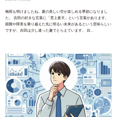
y
梅雨も明けましたね。夏の美しい空が楽しめる季節になりまし
吉
た。 吉田の好きな言葉に「雲上蒼天」という言葉があります。
田
困難や障害を乗り越えた先に明るい未来があるという意味らしい
豪
ですが、吉田は少し違った趣でとらえています。 自...