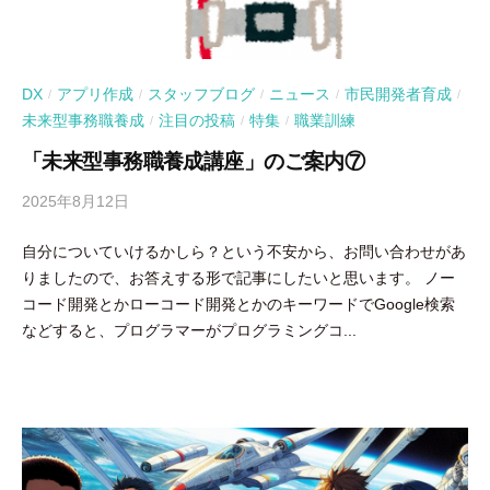
DX
アプリ作成
スタッフブログ
ニュース
市民開発者育成
/
/
/
/
/
未来型事務職養成
注目の投稿
特集
職業訓練
/
/
/
「未来型事務職養成講座」のご案内⑦
2025年8月12日
b
y
自分についていけるかしら？という不安から、お問い合わせがあ
吉
りましたので、お答えする形で記事にしたいと思います。 ノー
田
コード開発とかローコード開発とかのキーワードでGoogle検索
豪
などすると、プログラマーがプログラミングコ...