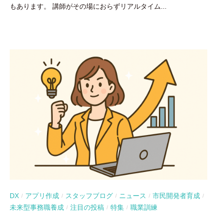
もあります。 講師がその場におらずリアルタイム...
DX
アプリ作成
スタッフブログ
ニュース
市民開発者育成
/
/
/
/
/
未来型事務職養成
注目の投稿
特集
職業訓練
/
/
/