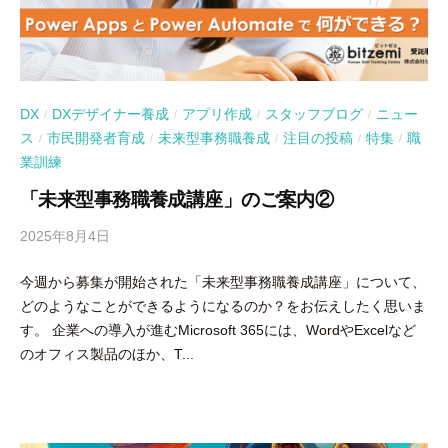
DX
DXデザイナー養成
アプリ作成
スタッフブログ
ニュー
/
/
/
/
ス
市民開発者育成
未来型事務職養成
注目の投稿
特集
職
/
/
/
/
/
業訓練
「未来型事務職養成講座」のご案内②
2025年8月4日
b
y
今週から募集が開始された「未来型事務職養成講座」について、
吉
どのようなことができるようになるのか？をお伝えしたく思いま
田
す。 企業への導入が進むMicrosoft 365には、WordやExcelなど
豪
のオフィス製品のほか、T...