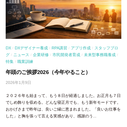
DX
DXデザイナー養成
RPA講習
アプリ作成
スタッフブロ
/
/
/
/
グ
ニュース
企業研修
市民開発者育成
未来型事務職養成
/
/
/
/
/
特集
職業訓練
/
年頭のご挨拶2026（今年やること）
2026年1月9日
b
y
２０２６年も始まって、もう８日が経過しました。お正月も７日
吉
でしめ飾りを収める。どんな寝正月でも、もう新年モードです。
田
おかげさまで昨年は、良いご縁に恵まれました。「良いお仕事を
豪
した」と胸を張って言える実感があり、感謝のう...