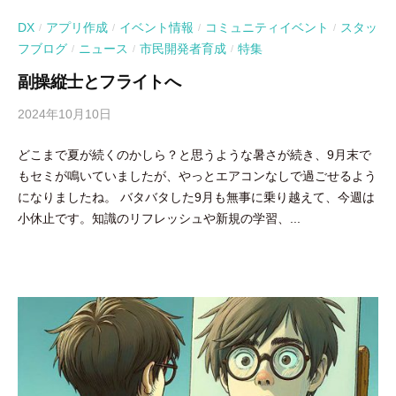
DX
アプリ作成
イベント情報
コミュニティイベント
スタッ
/
/
/
/
フブログ
ニュース
市民開発者育成
特集
/
/
/
副操縦士とフライトへ
2024年10月10日
b
y
どこまで夏が続くのかしら？と思うような暑さが続き、9月末で
吉
もセミが鳴いていましたが、やっとエアコンなしで過ごせるよう
田
になりましたね。 バタバタした9月も無事に乗り越えて、今週は
豪
小休止です。知識のリフレッシュや新規の学習、...