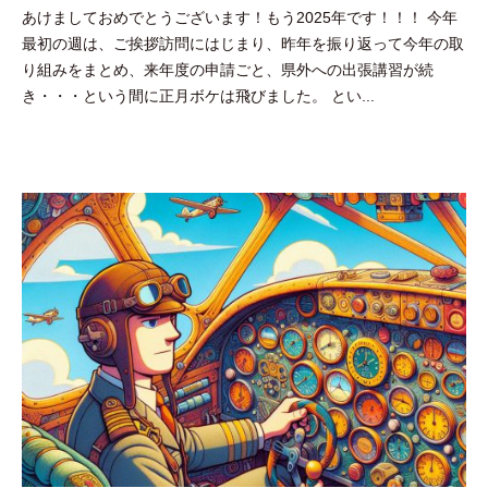
あけましておめでとうございます！もう2025年です！！！ 今年
吉
最初の週は、ご挨拶訪問にはじまり、昨年を振り返って今年の取
田
り組みをまとめ、来年度の申請ごと、県外への出張講習が続
豪
き・・・という間に正月ボケは飛びました。 とい...