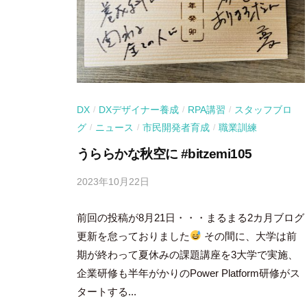
DX
DXデザイナー養成
RPA講習
スタッフブロ
/
/
/
グ
ニュース
市民開発者育成
職業訓練
/
/
/
うららかな秋空に #bitzemi105
2023年10月22日
b
y
前回の投稿が8月21日・・・まるまる2カ月ブログ
吉
田
更新を怠っておりました
その間に、大学は前
豪
期が終わって夏休みの課題講座を3大学で実施、
企業研修も半年がかりのPower Platform研修がス
タートする...