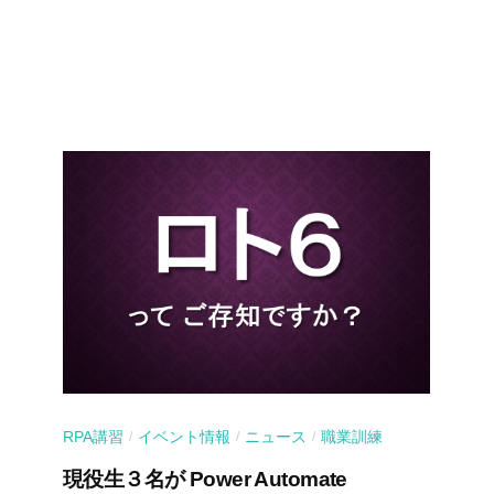
RPA講習
イベント情報
ニュース
職業訓練
/
/
/
現役生３名が Power Automate