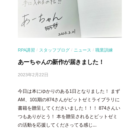
RPA講習
スタッフブログ
ニュース
職業訓練
/
/
/
あーちゃんの新作が届きました！
2023年2月22日
b
y
今日は本にゆかりのある1日となりました！ まず
吉
田
AM、101期の874さんがビットゼミライブラリに
豪
書籍を贈呈してくださいました！！！ 874さんい
つもありがとう！ 本を贈呈されるとビットゼミ
の活動を応援してくださってる感じ...