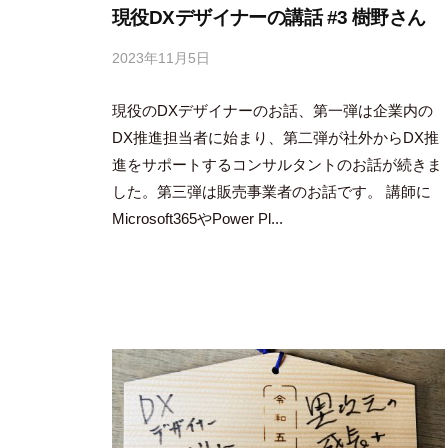
現役DXデザイナーの講話 #3 樹野さん
2023年11月5日
b
y
現役のDXデザイナーのお話、第一弾は企業内の
吉
田
DX推進担当者に始まり、第二弾が社外からDX推
豪
進をサポートするコンサルタントのお話が続きま
した。第三弾は販売事業者のお話です。 講師に
Microsoft365やPower Pl...