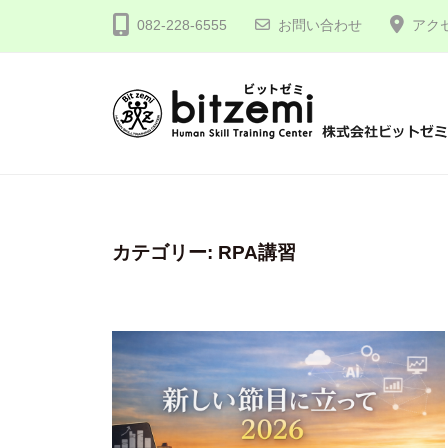
コ
式
082-228-6555
お問い合わせ
アク
ン
会
テ
社
ン
ビ
ツ
ッ
株
人
へ
ト
間
式
ゼ
ス
力
会
ミ
キ
を
社
カテゴリー:
RPA講習
ッ
究
プ
ビ
め
ッ
る
ト
！
ゼ
ミ