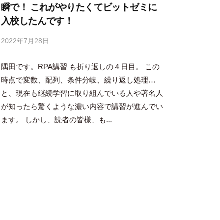
瞬で！ これがやりたくてビットゼミに
入校したんです！
2022年7月28日
b
y
隅田です。RPA講習 も折り返しの４日目。 この
隅
田
時点で変数、配列、条件分岐、繰り返し処理…
智
と、現在も継続学習に取り組んでいる人や著名人
尋
が知ったら驚くような濃い内容で講習が進んでい
ます。 しかし、読者の皆様、も...