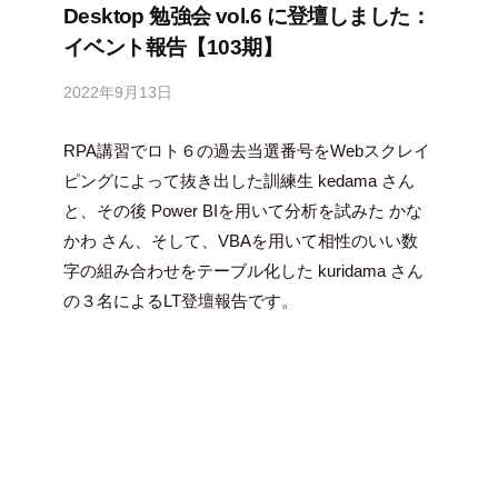
Desktop 勉強会 vol.6 に登壇しました：
イベント報告【103期】
2022年9月13日
b
y
RPA講習でロト６の過去当選番号をWebスクレイ
隅
田
ピングによって抜き出した訓練生 kedama さん
智
と、その後 Power BIを用いて分析を試みた かな
尋
かわ さん、そして、VBAを用いて相性のいい数
字の組み合わせをテーブル化した kuridama さん
の３名によるLT登壇報告です。