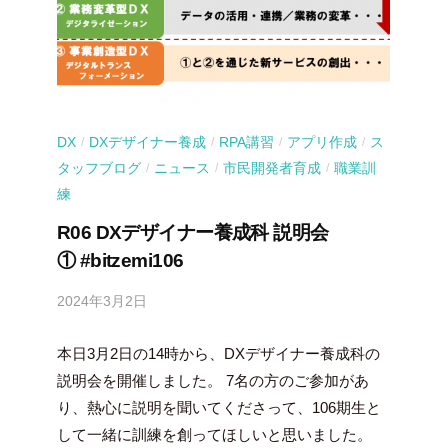
DX
DXデザイナー養成
RPA講習
アプリ作成
ス
/
/
/
/
タッフブログ
ニュース
市民開発者育成
職業訓
/
/
/
練
R06 DXデザイナー養成科 説明会
① #bitzemi106
2024年3月2日
b
y
本日3月2日の14時から、DXデザイナー養成科の
吉
田
説明会を開催しました。 7名の方のご参加があ
豪
り、熱心に説明を聞いてくださって、106期生と
して一緒に訓練を創ってほしいと思いました。