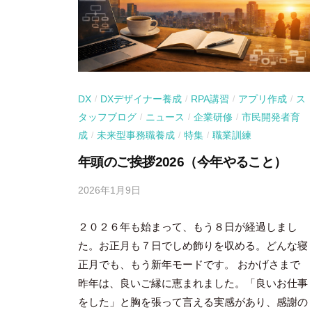
DX
DXデザイナー養成
RPA講習
アプリ作成
ス
/
/
/
/
タッフブログ
ニュース
企業研修
市民開発者育
/
/
/
成
未来型事務職養成
特集
職業訓練
/
/
/
年頭のご挨拶2026（今年やること）
2026年1月9日
b
y
２０２６年も始まって、もう８日が経過しまし
吉
田
た。お正月も７日でしめ飾りを収める。どんな寝
豪
正月でも、もう新年モードです。 おかげさまで
昨年は、良いご縁に恵まれました。「良いお仕事
をした」と胸を張って言える実感があり、感謝の