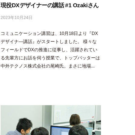
現役DXデザイナーの講話 #1 Ozakiさん
2023年10月24日
b
y
コミュニケーション講習は、10月18日より『DX
吉
田
デザイナ―講話』がスタートしました。 様々な
豪
フィールドでDXの推進に従事し、活躍されてい
る先輩方にお話を伺う授業で、トップバッターは
中外テクノス株式会社の尾崎氏。まさに地場...