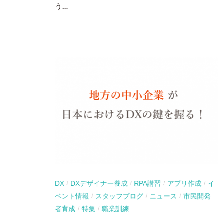
う...
DX
DXデザイナー養成
RPA講習
アプリ作成
イ
/
/
/
/
ベント情報
スタッフブログ
ニュース
市民開発
/
/
/
者育成
特集
職業訓練
/
/