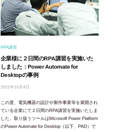
RPA講習
企業様に２日間のRPA講習を実施いた
しました：Power Automate for
Desktopの事例
2022年10月4日
b
y
この度、電気機器の設計や製作事業等を展開され
隅
田
ている企業にて２日間のRPA講習を実施いたしま
智
した。取り扱うツールはMicrosoft Power Platform
尋
のPower Automate for Desktop（以下、PAD）で