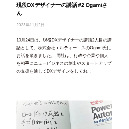
現役DXデザイナーの講話 #2 Ogamiさ
ん
2023年11月2日
b
y
10月24日は、現役DXデザイナーの講話2人目の講
吉
田
話として、株式会社エルティーエスのOgami氏に
豪
お話を頂きました。 同社は、行政や企業や個人
を相手にニュービジネスの創出やスタートアップ
の支援を通じてDXデザインをしてお...