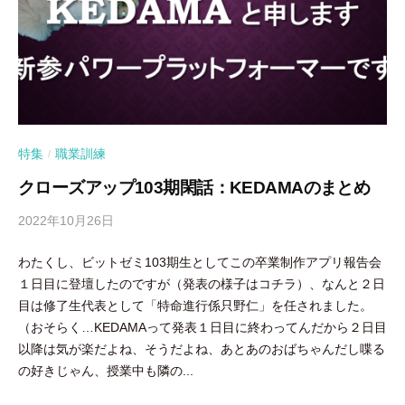
特集
職業訓練
/
クローズアップ103期閑話：KEDAMAのまとめ
2022年10月26日
b
y
わたくし、ビットゼミ103期生としてこの卒業制作アプリ報告会
隅
１日目に登壇したのですが（発表の様子はコチラ）、なんと２日
田
目は修了生代表として「特命進行係只野仁」を任されました。
智
（おそらく…KEDAMAって発表１日目に終わってんだから２日目
尋
以降は気が楽だよね、そうだよね、あとあのおばちゃんだし喋る
の好きじゃん、授業中も隣の...