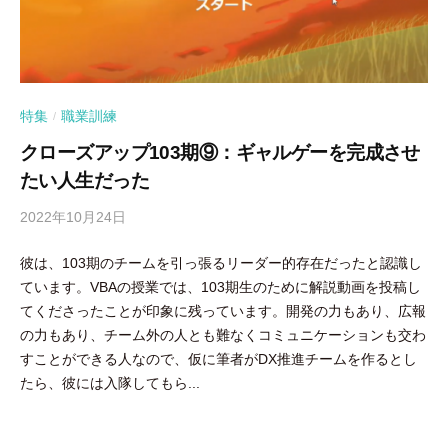
特集
職業訓練
/
クローズアップ103期⑨：ギャルゲーを完成させ
たい人生だった
2022年10月24日
b
y
彼は、103期のチームを引っ張るリーダー的存在だったと認識し
隅
ています。VBAの授業では、103期生のために解説動画を投稿し
田
てくださったことが印象に残っています。開発の力もあり、広報
智
の力もあり、チーム外の人とも難なくコミュニケーションも交わ
尋
すことができる人なので、仮に筆者がDX推進チームを作るとし
たら、彼には入隊してもら...