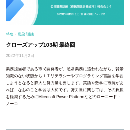
特集
職業訓練
/
クローズアップ103期 最終回
2022年11月2日
b
y
業務担当者である市民開発者が、通常業務に追われながら、背景
隅
知識のない状態からＩＴリテラシーやプログラミング言語を学習
田
しようとなると膨大な努力量を要します。英語や数学に抵抗があ
智
れば、なおのこと学習は大変です。努力量に関しては、その負担
尋
を軽減するためにMicrosoft Power Platformなどのローコード・
ノーコ...