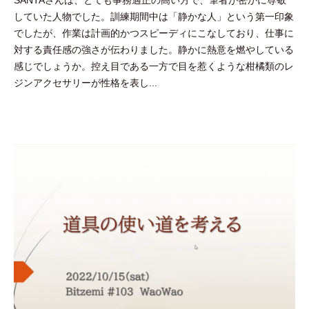
SANTAさんは、とても事務適正の高い方で、筆者が密かに尊敬
隅
していた人物でした。訓練期間中は「静かな人」という第一印象
田
でしたが、作業は計画的かつスピーディにこなしており、仕事に
智
対する責任感の強さが伝わりました。静かに熱意を燃やしている
尋
感じでしょうか。控え目である一方で目を惹くような柑橘類のレ
ジンアクセサリーが性格を表し...