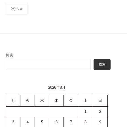
投
次へ »
稿
ナ
ビ
ゲ
ー
シ
検索
ョ
検索
ン
2026年8月
月
火
水
木
金
土
日
1
2
3
4
5
6
7
8
9