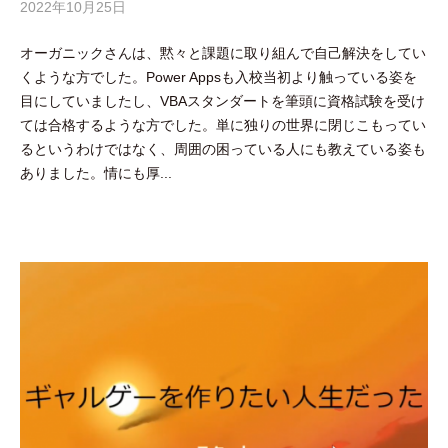
2022年10月25日
b
y
オーガニックさんは、黙々と課題に取り組んで自己解決をしてい
隅
くような方でした。Power Appsも入校当初より触っている姿を
田
目にしていましたし、VBAスタンダートを筆頭に資格試験を受け
智
ては合格するような方でした。単に独りの世界に閉じこもってい
尋
るというわけではなく、周囲の困っている人にも教えている姿も
ありました。情にも厚...