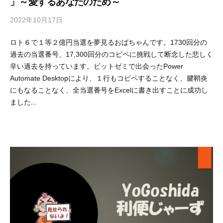
」～愛するあなたのため～
2022年10月17日
b
y
ロト６で１等２億円当選を夢見るおばちゃんです。1730回分の
隅
過去の当選番号、17,300回分のコピペに挑戦して断念した悲しく
田
辛い過去を持っています。ビットゼミで出会ったPower
智
Automate Desktopにより、１行もコピペすることなく、腱鞘炎
尋
にもなることなく、全当選番号をExcelに書き出すことに成功し
ました...