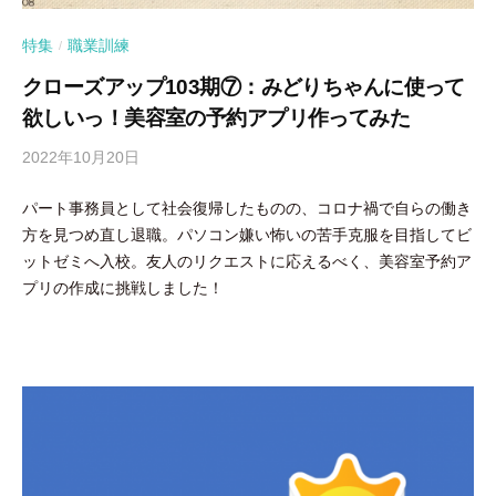
特集
職業訓練
/
クローズアップ103期⑦：みどりちゃんに使って
欲しいっ！美容室の予約アプリ作ってみた
2022年10月20日
b
y
パート事務員として社会復帰したものの、コロナ禍で自らの働き
隅
方を見つめ直し退職。パソコン嫌い怖いの苦手克服を目指してビ
田
ットゼミへ入校。友人のリクエストに応えるべく、美容室予約ア
智
プリの作成に挑戦しました！
尋