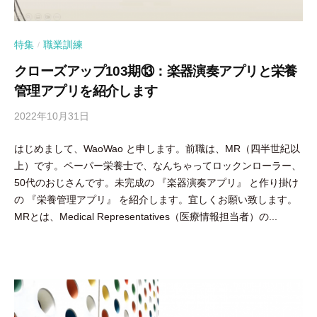
特集
職業訓練
/
クローズアップ103期⑬：楽器演奏アプリと栄養
管理アプリを紹介します
2022年10月31日
b
y
はじめまして、WaoWao と申します。前職は、MR（四半世紀以
隅
上）です。ペーパー栄養士で、なんちゃってロックンローラー、
田
50代のおじさんです。未完成の 『楽器演奏アプリ』 と作り掛け
智
の 『栄養管理アプリ』 を紹介します。宜しくお願い致します。
尋
MRとは、Medical Representatives（医療情報担当者）の...