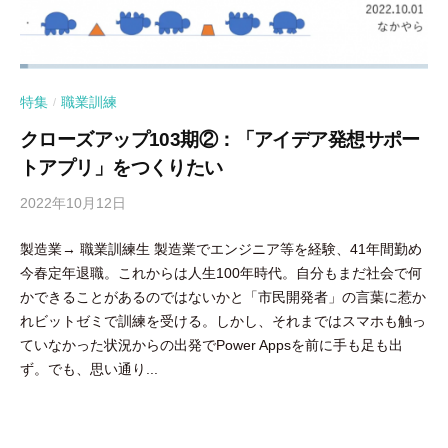
特集
職業訓練
/
クローズアップ103期②：「アイデア発想サポー
トアプリ」をつくりたい
2022年10月12日
b
y
製造業→ 職業訓練生 製造業でエンジニア等を経験、41年間勤め
隅
今春定年退職。これからは人生100年時代。自分もまだ社会で何
田
かできることがあるのではないかと「市民開発者」の言葉に惹か
智
れビットゼミで訓練を受ける。しかし、それまではスマホも触っ
尋
ていなかった状況からの出発でPower Appsを前に手も足も出
ず。でも、思い通り...