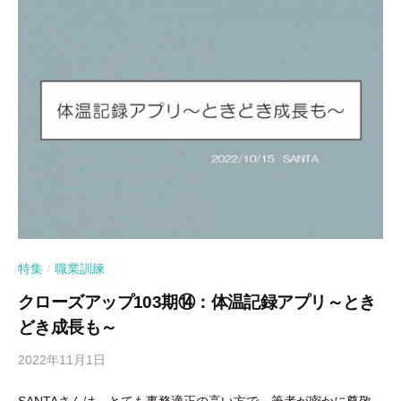
特集
職業訓練
/
クローズアップ103期⑭：体温記録アプリ～とき
どき成長も～
2022年11月1日
b
y