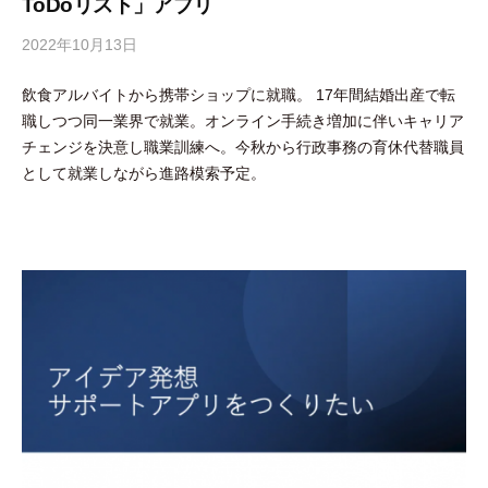
ToDoリスト」アプリ
2022年10月13日
b
y
飲食アルバイトから携帯ショップに就職。 17年間結婚出産で転
隅
職しつつ同一業界で就業。オンライン手続き増加に伴いキャリア
田
チェンジを決意し職業訓練へ。今秋から行政事務の育休代替職員
智
として就業しながら進路模索予定。
尋