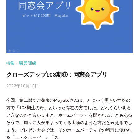
特集
職業訓練
/
クローズアップ103期⑥：同窓会アプリ
2022年10月18日
b
y
今回、第二部でご発表のMayukoさんは、とにかく明るい性格の
隅
方で「103期生の母」といった存在の方でした。どれくらい明る
田
い方なのかと言いますと、ホームパーティを開かれることもある
智
そうで、周りに人が集まってくる太陽のような方だと云えるでし
尋
ょう。プレゼン大会では、そのホームパーティでの料理に使われ
る「ル・クルーゼ」と「ス...