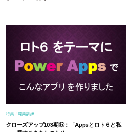
特集
職業訓練
/
クローズアップ103期⑤：「Appsとロト６と私