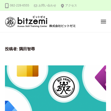
株
ー
コ
082-228-6555
お問い合わせ
アクセス
式
ン
会
テ
社
メ
ン
ビ
ニ
ュ
ッ
ツ
株
人
ー
ト
へ
式
間
ゼ
ス
力
会
ミ
投稿者:
隅田智尋
キ
を
社
ッ
究
ビ
め
プ
ッ
る
ト
！
ゼ
ミ