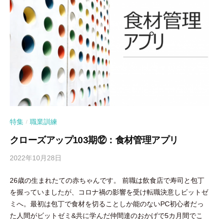
特集
職業訓練
/
クローズアップ103期⑫：食材管理アプリ
2022年10月28日
b
y
26歳の生まれたての赤ちゃんです。 前職は飲食店で寿司と包丁
隅
を握っていましたが、コロナ禍の影響を受け転職決意しビットゼ
田
ミへ。最初は包丁で食材を切ることしか能のないPC初心者だっ
智
た人間がビットゼミ&共に学んだ仲間達のおかげで5カ月間でこ
尋