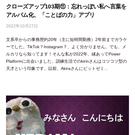
クローズアップ103期⑪：忘れっぽい私へ言葉を
アルバム化、「ことばの力」アプリ
2022年10月27日
b
y
文系卒からの事務歴約20年（主に短時間勤務）2年前までガラケ
隅
ーでした。TikTok？Instagram？、よく分かりません。でも、メ
田
ルカリなら知ってます！そんな私が2022年、縁あってPower
智
Platformに出会いました。訓練生活でのkirinさんはコツコツ型の
尋
天才という印象です。以前、Akiraさんにビットゼミ...