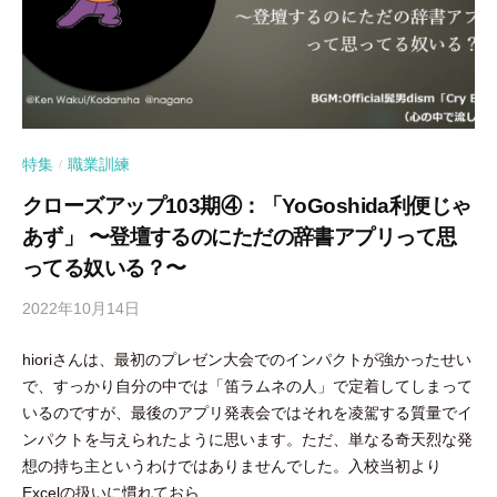
特集
職業訓練
/
クローズアップ103期④：「YoGoshida利便じゃ
あず」 〜登壇するのにただの辞書アプリって思
ってる奴いる？〜
2022年10月14日
b
y
hioriさんは、最初のプレゼン大会でのインパクトが強かったせい
隅
で、すっかり自分の中では「笛ラムネの人」で定着してしまって
田
いるのですが、最後のアプリ発表会ではそれを凌駕する質量でイ
智
ンパクトを与えられたように思います。ただ、単なる奇天烈な発
尋
想の持ち主というわけではありませんでした。入校当初より
Excelの扱いに慣れておら...