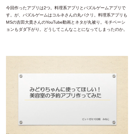
y
今回作ったアプリは2つ。料理系アプリとパズルゲームアプリで
隅
す。が、パズルゲームはコルネさんの丸パクリ。料理系アプリも
田
MSの吉田大貴さんのYouTube動画とネタが丸被り。モチベーシ
智
ョンもダダ下がり。どうしてこんなことになってしまったのか。
尋