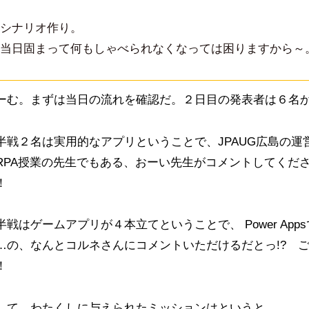
シナリオ作り。
当日固まって何もしゃべられなくなっては困りますから～
ーむ。まずは当日の流れを確認だ。２日目の発表者は６名
半戦２名は実用的なアプリということで、JPAUG広島の運
RPA授業の先生でもある、おーい先生がコメントしてくだ
！
半戦はゲームアプリが４本立てということで、 Power App
…の、なんとコルネさんにコメントいただけるだとっ!? 
！
して、わたくしに与えられたミッションはというと…