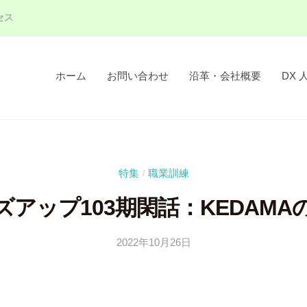
セス
ホーム
お問い合わせ
沿革・会社概要
DX 
特集
職業訓練
/
ズアップ103期閑話：KEDAMA
2022年10月26日
b
y
隅
田