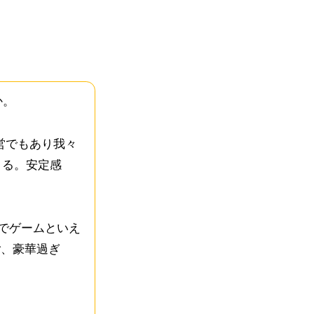
。
か。
営でもあり我々
さる。安定感
sでゲームといえ
ご、豪華過ぎ