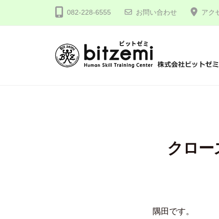
コ
式
082-228-6555
お問い合わせ
アク
ン
会
テ
社
ン
ビ
ツ
ッ
株
人
へ
ト
間
式
ゼ
ス
力
会
ミ
キ
を
社
ッ
究
プ
ビ
クロー
め
ッ
る
ト
！
ゼ
ミ
隅田です。