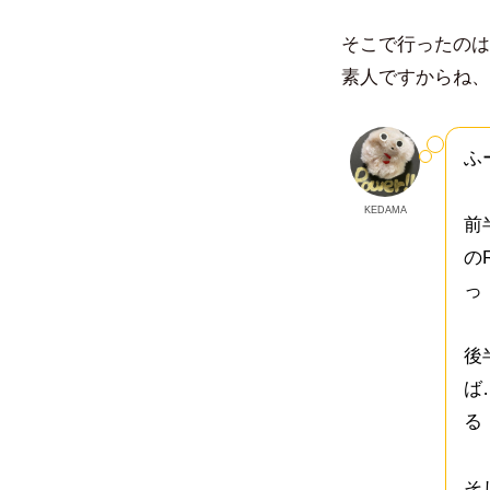
そこで行ったのは
素人ですからね、
ふ
KEDAMA
前
の
っ
後
ば
る
そ