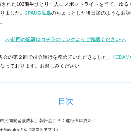
智
壇された103期生ひとり一人にスポットライトを当て、ゆる
尋
りました。
JPAUG広島
のちょっとした後日談のようなお話
。
>>
前回の記事はコチラのリンクよりご確認ください
<<
報告会の第２部で司会進行を務めていただきました、
KEDAM
なっております。お楽しみください。
目次
市民開発者養成科」報告会＃３：進行係は見た！
★Mayukoさん『同窓会アプリ』