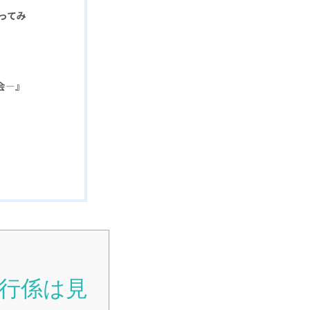
ってみ
会―』
行係は見