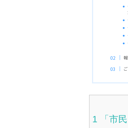
報
ご
1
「市民