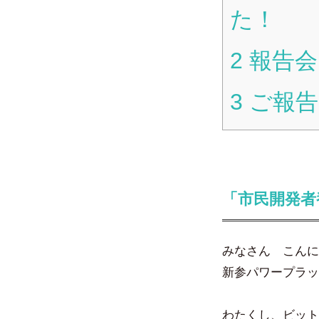
た！
2
報告会
3
ご報告
「市民開発者
みなさん こんに
新参パワープラッ
わたくし、ビット