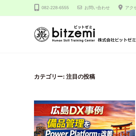
コ
式
082-228-6555
お問い合わせ
アク
ン
会
テ
社
ン
ビ
ツ
ッ
株
人
へ
ト
間
式
ゼ
ス
力
会
ミ
キ
を
社
カテゴリー:
注目の投稿
ッ
究
プ
ビ
め
ッ
る
ト
！
ゼ
ミ