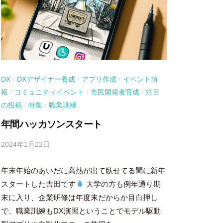
DX
DXデザイナー養成
アプリ作成
イベント情
/
/
/
報
コミュニティイベント
市民開発者育成
注目
/
/
/
の投稿
特集
職業訓練
/
/
年間ハッカソンスタート
2024年1月22日
b
y
年末年始のあいだに高熱が出て臥せてる間に新年
吉
田
スタートした吉田です
大学の方も例年通り期
豪
末に入り、企業研修は年度末だからか目白押し
で、職業訓練もDX演習ということでモデル駆動