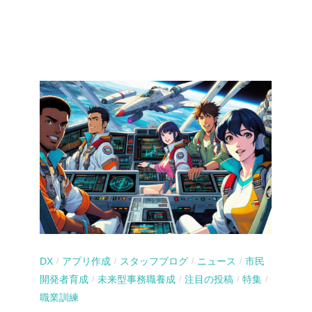
DX
アプリ作成
スタッフブログ
ニュース
市民
/
/
/
/
開発者育成
未来型事務職養成
注目の投稿
特集
/
/
/
/
職業訓練