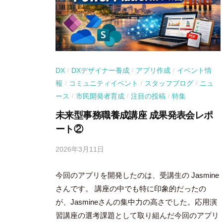
DX
DXデザイナー養成
アプリ作成
イベント情
/
/
/
報
コミュニティイベント
スタッフブログ
ニュ
/
/
/
ース
市民開発者育成
注目の投稿
特集
/
/
/
未来型事務職養成講座 成果発表会レポ
ート②
2026年3月11日
b
y
今回のアプリを開発したのは、受講生の Jasmine
吉
田
さんです。 講座の中でも特に印象的だったの
豪
が、Jasmineさんの集中力の高さでした。応用演
習講座の選考課題として取り組んだ今回のアプリ