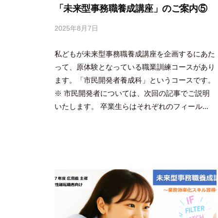
「未来型事務職養成講座」のご案内⑤
2025年8月7日
b
y
私どもが未来型事務職養成講座を企画するにあた
吉
田
って、原体験となっている職業訓練コースがあり
豪
ます。「市民開発者養成科」というコースです。
※ 市民開発者については、次回の記事でご説明
いたします。 卒業生らはそれぞれのフィール...