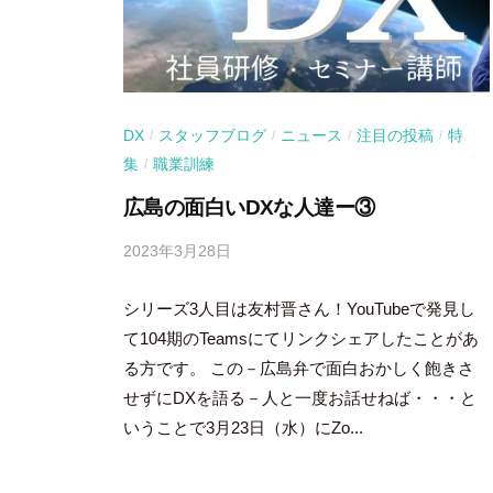
DX
スタッフブログ
ニュース
注目の投稿
特
/
/
/
/
集
職業訓練
/
広島の面白いDXな人達ー③
2023年3月28日
b
y
シリーズ3人目は友村晋さん！YouTubeで発見し
吉
田
て104期のTeamsにてリンクシェアしたことがあ
豪
る方です。 この－広島弁で面白おかしく飽きさ
せずにDXを語る－人と一度お話せねば・・・と
いうことで3月23日（水）にZo...