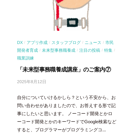
DX
アプリ作成
スタッフブログ
ニュース
市民
/
/
/
/
開発者育成
未来型事務職養成
注目の投稿
特集
/
/
/
/
職業訓練
「未来型事務職養成講座」のご案内⑦
2025年8月12日
b
y
自分についていけるかしら？という不安から、お
吉
田
問い合わせがありましたので、お答えする形で記
豪
事にしたいと思います。 ノーコード開発とかロ
ーコード開発とかのキーワードでGoogle検索など
すると、プログラマーがプログラミングコ...