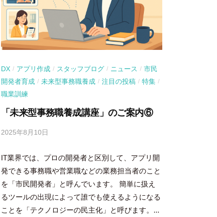
DX
アプリ作成
スタッフブログ
ニュース
市民
/
/
/
/
開発者育成
未来型事務職養成
注目の投稿
特集
/
/
/
/
職業訓練
「未来型事務職養成講座」のご案内⑥
2025年8月10日
b
y
IT業界では、プロの開発者と区別して、アプリ開
吉
田
発できる事務職や営業職などの業務担当者のこと
豪
を「市民開発者」と呼んでいます。 簡単に扱え
るツールの出現によって誰でも使えるようになる
ことを「テクノロジーの民主化」と呼びます。...