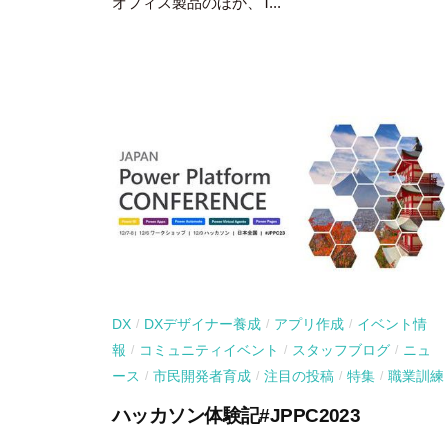
オフィス製品のほか、T...
DX
DXデザイナー養成
アプリ作成
イベント情
/
/
/
報
コミュニティイベント
スタッフブログ
ニュ
/
/
/
ース
市民開発者育成
注目の投稿
特集
職業訓練
/
/
/
/
ハッカソン体験記#JPPC2023