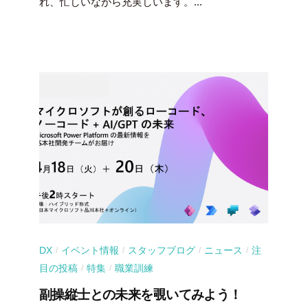
れ、忙しいながら充実しいます。...
DX
イベント情報
スタッフブログ
ニュース
注
/
/
/
/
目の投稿
特集
職業訓練
/
/
副操縦士との未来を覗いてみよう！