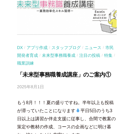
DX
アプリ作成
スタッフブログ
ニュース
市民
/
/
/
/
開発者育成
未来型事務職養成
注目の投稿
特集
/
/
/
/
職業訓練
「未来型事務職養成講座」のご案内①
2025年8月1日
b
y
もう8月！！！夏の盛りですね。半年以上も投稿
吉
田
が滞っていたことになります
平日5日のうち3
豪
日以上は講習か伴走支援に従事し、合間で教案の
策定や教材の作成、コースの企画などに明け暮