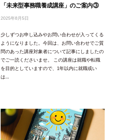
「未来型事務職養成講座」のご案内③
2025年8月5日
b
y
少しずつお申し込みやお問い合わせが入ってくる
吉
田
ようになりました。今回は、お問い合わせでご質
豪
問のあった講座対象者について記事にしましたの
でご一読くださいませ。 この講座は就職や転職
を目的としていますので、1年以内に就職或い
は...