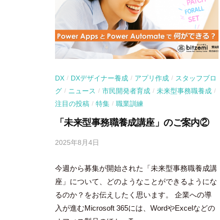
DX
DXデザイナー養成
アプリ作成
スタッフブロ
/
/
/
グ
ニュース
市民開発者育成
未来型事務職養成
/
/
/
/
注目の投稿
特集
職業訓練
/
/
「未来型事務職養成講座」のご案内②
2025年8月4日
b
y
今週から募集が開始された「未来型事務職養成講
吉
田
座」について、どのようなことができるようにな
豪
るのか？をお伝えしたく思います。 企業への導
入が進むMicrosoft 365には、WordやExcelなどの