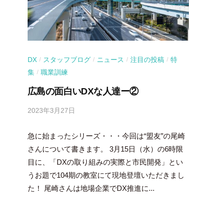
DX
スタッフブログ
ニュース
注目の投稿
特
/
/
/
/
集
職業訓練
/
広島の面白いDXな人達ー②
2023年3月27日
b
y
急に始まったシリーズ・・・今回は“盟友”の尾崎
吉
田
さんについて書きます。 3月15日（水）の6時限
豪
目に、「DXの取り組みの実際と市民開発」とい
うお題で104期の教室にて現地登壇いただきまし
た！ 尾崎さんは地場企業でDX推進に...