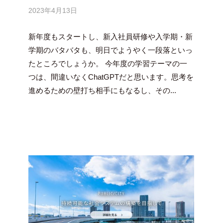
2023年4月13日
b
y
新年度もスタートし、新入社員研修や入学期・新
吉
田
学期のバタバタも、明日でようやく一段落といっ
豪
たところでしょうか。 今年度の学習テーマの一
つは、間違いなくChatGPTだと思います。思考を
進めるための壁打ち相手にもなるし、その...