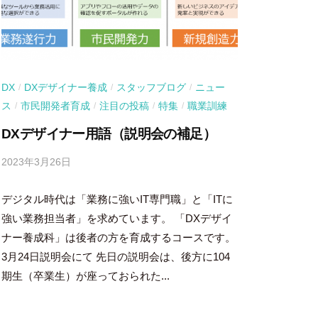
DX
DXデザイナー養成
スタッフブログ
ニュー
/
/
/
ス
市民開発者育成
注目の投稿
特集
職業訓練
/
/
/
/
DXデザイナー用語（説明会の補足）
2023年3月26日
b
y
デジタル時代は「業務に強いIT専門職」と「ITに
吉
田
強い業務担当者」を求めています。 「DXデザイ
豪
ナー養成科」は後者の方を育成するコースです。
3月24日説明会にて 先日の説明会は、後方に104
期生（卒業生）が座っておられた...