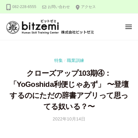
株
ー
コ
082-228-6555
お問い合わせ
アクセス
式
ン
会
テ
社
メ
ン
ビ
ニ
ュ
ッ
ツ
株
人
ー
ト
へ
式
間
ゼ
ス
力
会
ミ
特集
職業訓練
/
キ
を
社
ッ
究
クローズアップ103期④：
ビ
め
プ
ッ
「YoGoshida利便じゃあず」 〜登壇
る
ト
！
するのにただの辞書アプリって思っ
ゼ
てる奴いる？〜
ミ
2022年10月14日
b
y
隅