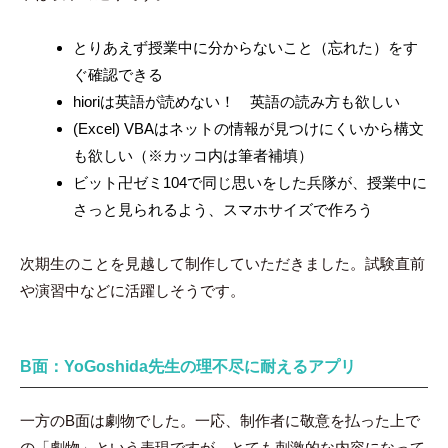
とりあえず授業中に分からないこと（忘れた）をす
ぐ確認できる
hioriは英語が読めない！ 英語の読み方も欲しい
(Excel) VBAはネットの情報が見つけにくいから構文
も欲しい（※カッコ内は筆者補填）
ビット卍ゼミ104で同じ思いをした兵隊が、授業中に
さっと見られるよう、スマホサイズで作ろう
次期生のことを見越して制作していただきました。試験直前
や演習中などに活躍しそうです。
B面：YoGoshida先生の理不尽に耐えるアプリ
一方のB面は劇物でした。一応、制作者に敬意を払った上で
の「劇物」という表現ですが、とても刺激的な内容になって