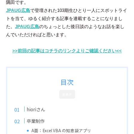
隅田です。
田
JPAUG広島
で登壇された103期生ひとり一人にスポットライ
智
尋
トを当て、ゆるく紹介する記事を連載することになりまし
た。
JPAUG広島
のちょっとした後日談のようなお話を楽し
んでいただければと思います。
>>前回の記事はコチラのリンクよりご確認ください<<
目次
非表示
hioriさん
卒業制作
A面：Excel VBA の知恵袋アプリ