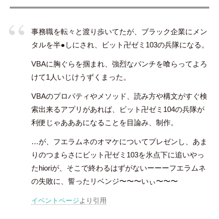
事務職を転々と渡り歩いてたが、ブラック企業にメン
タルを半●しにされ、ビット卍ゼミ103の兵隊になる。
VBAに胸ぐらを掴まれ、強烈なパンチを喰らってよろ
けて1人いじけうずくまった。
VBAのプロパティやメソッド、読み方や構文がすぐ検
索出来るアプリがあれば、ビット卍ゼミ104の兵隊が
利便じゃあああになることを目論み、制作。
…が、フエラムネのオマケについてプレゼンし、あま
りのつまらさにビット卍ゼミ103を氷点下に追いやっ
たhioriが、そこで終わるはずがないーーーフエラムネ
の失敗に、誓ったリベンジ〜〜〜いぃ〜〜〜
イベントページ
より引用