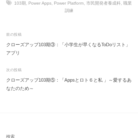
103期
,
Power Apps
,
Power Platform
,
市民開発者養成科
,
職業
訓練
投
前の投稿
稿
クローズアップ103期③：「小学生が早くなるToDoリスト」
ナ
アプリ
ビ
ゲ
次の投稿
ー
クローズアップ103期⑤：「Appsとロト６と私 」～愛するあ
シ
なたのため～
ョ
ン
検索