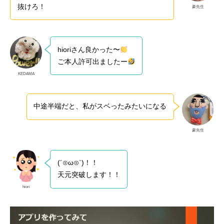
抜けろ！
豪先生
hioriさん良かった〜
ご本人許可出ましたー
KEDAMA
中途半端だと、私がスベったみたいになる
豪先生
(´⊙ω⊙`)！！
天元突破します！！
hiori