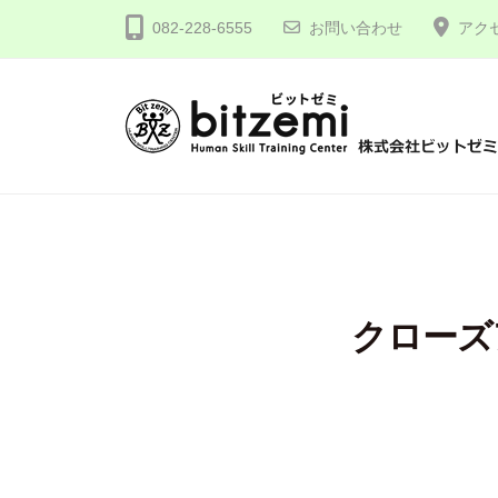
コ
式
082-228-6555
お問い合わせ
アク
ン
会
テ
社
ン
ビ
ツ
ッ
株
人
へ
ト
間
式
ゼ
ス
力
会
ミ
キ
を
社
ッ
究
プ
ビ
クローズ
め
ッ
る
ト
！
ゼ
ミ