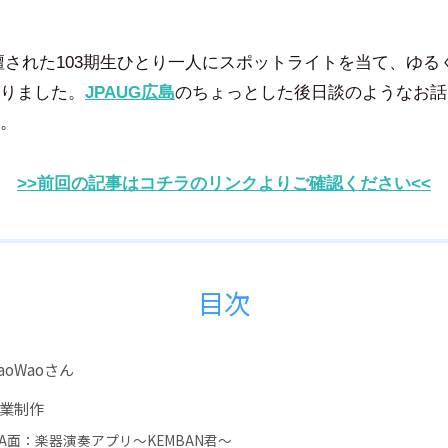
隅
田
智
壇された103期生ひとり一人にスポットライトを当て、ゆる
尋
りました。
JPAUG広島
のちょっとした後日談のようなお話
。
>>前回の記事はコチラのリンクよりご確認ください<<
目次
aoWaoさん
業制作
A面：楽器演奏アプリ～KEMBAN君～