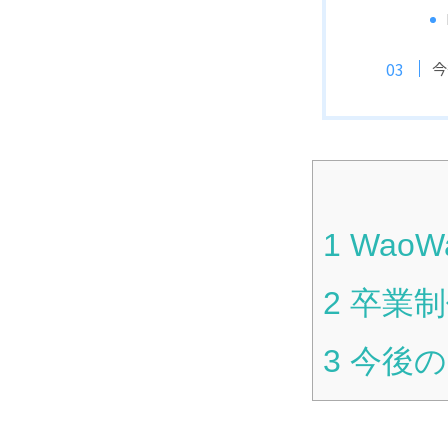
今
1
WaoW
2
卒業制
3
今後の