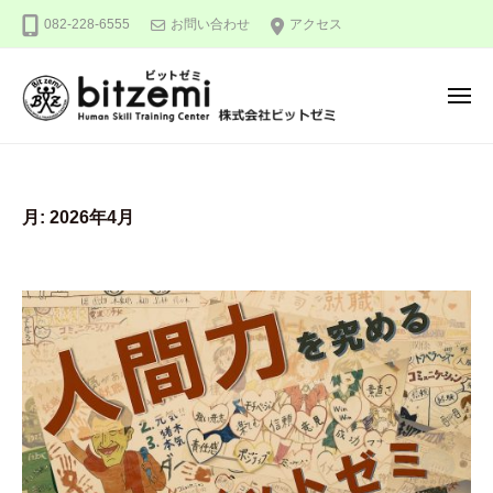
株
ー
コ
082-228-6555
お問い合わせ
アクセス
式
ン
会
テ
社
メ
ン
ビ
ニ
ュ
ッ
ツ
株
人
ー
ト
へ
式
間
ゼ
ス
力
会
ミ
月:
2026年4月
キ
を
社
ッ
究
ビ
め
プ
ッ
る
ト
！
ゼ
ミ