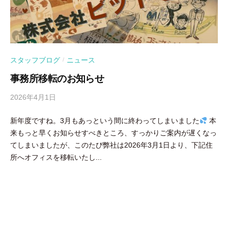
スタッフブログ
ニュース
/
事務所移転のお知らせ
2026年4月1日
b
y
新年度ですね。3月もあっという間に終わってしまいました
本
吉
来もっと早くお知らせすべきところ、すっかりご案内が遅くなっ
田
てしまいましたが、このたび弊社は2026年3月1日より、下記住
豪
所へオフィスを移転いたし...