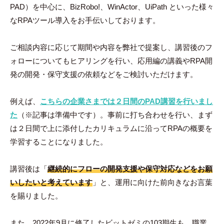
PAD）を中心に、BizRobo!、WinActor、UiPath といった様々
なRPAツール導入をお手伝いしております。
ご相談内容に応じて期間や内容を弊社で提案し、講習後のフ
ォローについてもヒアリングを行い、応用編の講義やRPA開
発の開発・保守支援の依頼などをご検討いただけます。
例えば、
こちらの企業さまでは２日間のPAD講習を行いまし
た
（※記事は準備中です）。事前に打ち合わせを行い、まず
は２日間で上に添付したカリキュラムに沿ってRPAの概要を
学習することになりました。
講習後は「
継続的にフローの開発支援や保守対応などをお願
いしたいと考えています
」と、運用に向けた前向きなお言葉
を賜りました。
また、2022年9月に修了したビットゼミの103期生も、職業