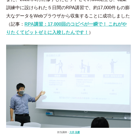
訓練中に設けられた５日間のRPA講習で、約17,000件もの膨
大なデータをWebブラウザから収集することに成功しました
（記事：
RPA講習：17,000回のコピペが一瞬で！ これがや
りたくてビットゼミに入校したんです！
）
担当講師：
大井 信慶