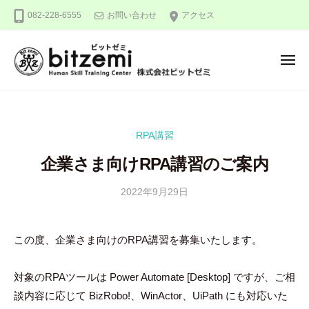
株
ー
コ
082-228-6555
お問い合わせ
アクセス
式
ン
会
テ
社
メ
ン
ビ
ニ
ュ
ッ
ツ
株
人
ー
ト
へ
式
間
ゼ
ス
力
会
ミ
RPA講習
キ
を
社
ッ
究
企業さま向けRPA講習のご案内
ビ
め
プ
ッ
る
2022年9月29日
b
ト
y
！
ゼ
隅
この度、企業さま向けのRPA講習を募集いたします。
ミ
田
智
尋
対象のRPAツールは Power Automate [Desktop] ですが、ご相
談内容に応じて BizRobo!、WinActor、UiPath にも対応いた