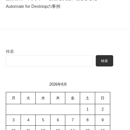
シ
Automate for Desktopの事例
ョ
ン
検索
検索
2026年8月
月
火
水
木
金
土
日
1
2
3
4
5
6
7
8
9