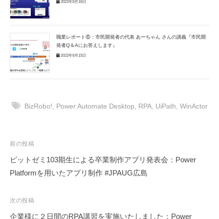
2022年9月16日
職業レポート⑥：市民開発者の代表 あーちゃん さんの講義『市民開
発者Q＆Aにお答えします』
2022年9月15日
BizRobo!
,
Power Automate Desktop
,
RPA
,
UiPath
,
WinActor
投
前の投稿
稿
ビットゼミ103期生による卒業制作アプリ発表会：Power
ナ
Platformを用いたアプリ制作 #JPAUG広島
ビ
ゲ
次の投稿
ー
企業様に２日間のRPA講習を実施いたしました：Power