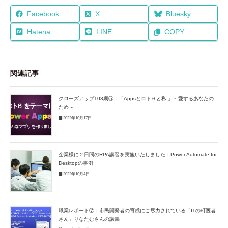
Facebook
X
Bluesky
Hatena
LINE
COPY
関連記事
クローズアップ103期⑤：「Appsとロト６と私 」～愛するあなたの
ため～
2022年10月17日
企業様に２日間のRPA講習を実施いたしました：Power Automate for
Desktopの事例
2022年10月4日
職業レポート⑦：市民開発者の育成にご尽力されている「ITの町医者
さん」りなたむさんの講義