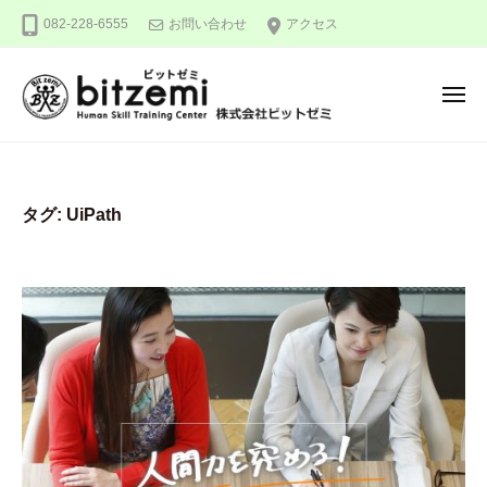
株
ー
コ
082-228-6555
お問い合わせ
アクセス
式
ン
会
テ
社
メ
ン
ビ
ニ
ュ
ッ
ツ
株
人
ー
ト
へ
式
間
ゼ
ス
力
会
ミ
タグ:
UiPath
キ
を
社
ッ
究
ビ
め
プ
ッ
る
ト
！
ゼ
ミ