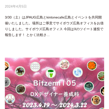
2024年4月5日
b
y
3/30（土）はJPAUG広島とkintonecafe広島とイベントを共同開
吉
催いたしました。場所はご厚意でサイボウズ広島オフィスをお借
田
りしました。サイボウズ広島オフィス 今回はXのツイート連投で
豪
報告します！ とかく比較さ...