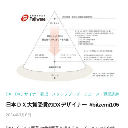
DX
DXデザイナー養成
スタッフブログ
ニュース
職業訓練
/
/
/
/
日本ＤＸ大賞受賞のDXデザイナー #bitzemi105
2024年3月6日
b
y