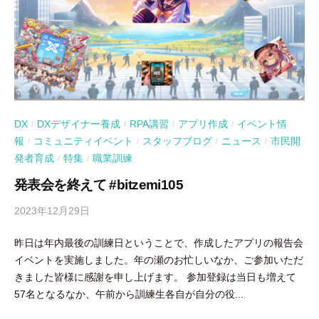
DX
DXデザイナー養成
RPA講習
アプリ作成
イベント情
/
/
/
/
報
コミュニティイベント
スタッフブログ
ニュース
市民開
/
/
/
/
発者育成
特集
職業訓練
/
/
発表会を終えて #bitzemi105
2023年12月29日
b
y
昨日は年内最後の訓練日ということで、作成したアプリの報告会
吉
イベントを実施しました。年の瀬のお忙しいなか、ご参加いただ
田
きました皆様に感謝を申し上げます。 参加登録は当日も増えて
豪
57名となるなか、午前から訓練生各自が自分の役...