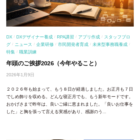
DX
DXデザイナー養成
RPA講習
アプリ作成
スタッフブロ
/
/
/
/
グ
ニュース
企業研修
市民開発者育成
未来型事務職養成
/
/
/
/
/
特集
職業訓練
/
年頭のご挨拶2026（今年やること）
2026年1月9日
b
y
２０２６年も始まって、もう８日が経過しました。お正月も７日
吉
でしめ飾りを収める。どんな寝正月でも、もう新年モードです。
田
おかげさまで昨年は、良いご縁に恵まれました。「良いお仕事を
豪
した」と胸を張って言える実感があり、感謝のう...