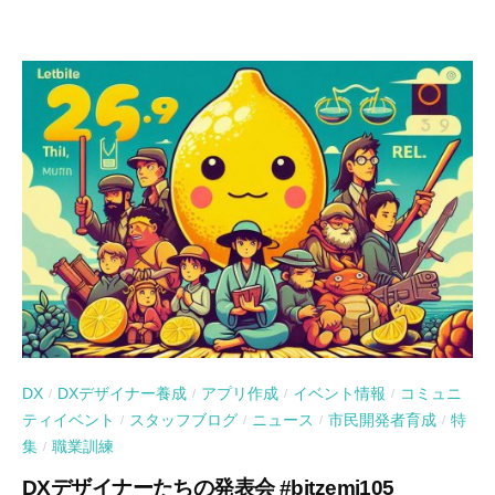
DX
DXデザイナー養成
アプリ作成
イベント情報
コミュニ
/
/
/
/
ティイベント
スタッフブログ
ニュース
市民開発者育成
特
/
/
/
/
集
職業訓練
/
DXデザイナーたちの発表会 #bitzemi105