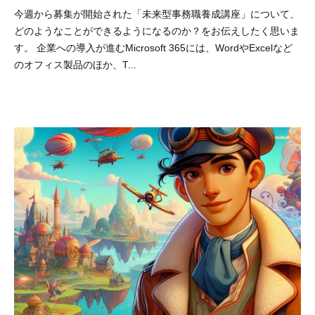
今週から募集が開始された「未来型事務職養成講座」について、
吉
どのようなことができるようになるのか？をお伝えしたく思いま
田
す。 企業への導入が進むMicrosoft 365には、WordやExcelなど
豪
のオフィス製品のほか、T...