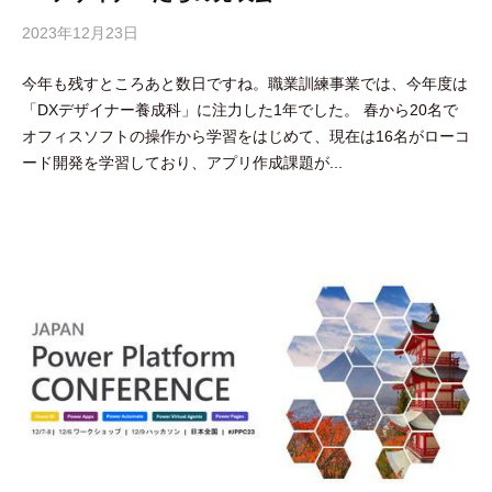
2023年12月23日
b
y
今年も残すところあと数日ですね。職業訓練事業では、今年度は
吉
「DXデザイナー養成科」に注力した1年でした。 春から20名で
田
オフィスソフトの操作から学習をはじめて、現在は16名がローコ
豪
ード開発を学習しており、アプリ作成課題が...