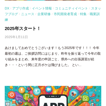
DX
アプリ作成
イベント情報
コミュニティイベント
スタッ
/
/
/
/
フブログ
ニュース
企業研修
市民開発者育成
特集
職業訓
/
/
/
/
/
練
2025年スタート！
2025年1月11日
b
y
あけましておめでとうございます！もう2025年です！！！ 今年
吉
最初の週は、ご挨拶訪問にはじまり、昨年を振り返って今年の取
田
り組みをまとめ、来年度の申請ごと、県外への出張講習が続
豪
き・・・という間に正月ボケは飛びました。 とい...