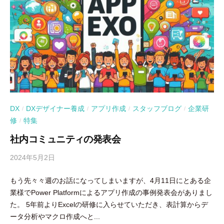
DX
DXデザイナー養成
アプリ作成
スタッフブログ
企業研
/
/
/
/
修
特集
/
社内コミュニティの発表会
2024年5月2日
b
y
もう先々々週のお話になってしまいますが、4月11日にとある企
吉
業様でPower Platformによるアプリ作成の事例発表会がありまし
田
た。 5年前よりExcelの研修に入らせていただき、表計算からデ
豪
ータ分析やマクロ作成へと...