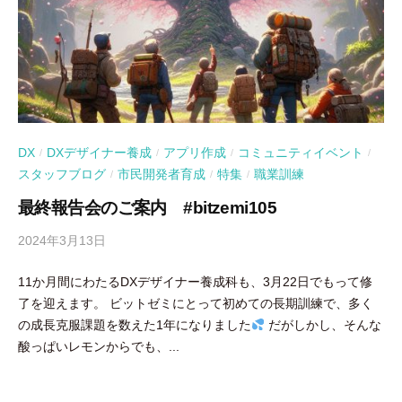
DX
DXデザイナー養成
アプリ作成
コミュニティイベント
/
/
/
/
スタッフブログ
市民開発者育成
特集
職業訓練
/
/
/
最終報告会のご案内 #bitzemi105
2024年3月13日
b
y
11か月間にわたるDXデザイナー養成科も、3月22日でもって修
吉
了を迎えます。 ビットゼミにとって初めての長期訓練で、多く
田
の成長克服課題を数えた1年になりました
だがしかし、そんな
豪
酸っぱいレモンからでも、...