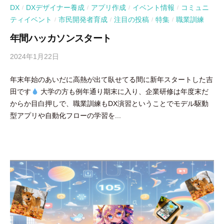
DX
DXデザイナー養成
アプリ作成
イベント情報
コミュニ
/
/
/
/
ティイベント
市民開発者育成
注目の投稿
特集
職業訓練
/
/
/
/
年間ハッカソンスタート
2024年1月22日
b
y
年末年始のあいだに高熱が出て臥せてる間に新年スタートした吉
吉
田です
大学の方も例年通り期末に入り、企業研修は年度末だ
田
からか目白押しで、職業訓練もDX演習ということでモデル駆動
豪
型アプリや自動化フローの学習を...