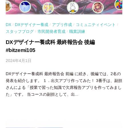
DX
DXデザイナー養成
アプリ作成
コミュニティイベント
/
/
/
/
スタッフブログ
市民開発者育成
職業訓練
/
/
DXデザイナー養成科 最終報告会 後編
#bitzemi105
2024年4月1日
b
y
DXデザイナー養成科 最終報告会 前編 に続き、後編では、2名の
吉
発表を紹介します。 １．出欠アプリ作ってみた！ 3番手は、副担
田
さんによる「授業で習った知識で欠席報告アプリを作ってみまし
豪
た」です。 当コースの副担として、出...