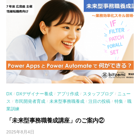
DX
DXデザイナー養成
アプリ作成
スタッフブログ
ニュー
/
/
/
/
ス
市民開発者育成
未来型事務職養成
注目の投稿
特集
職
/
/
/
/
/
業訓練
「未来型事務職養成講座」のご案内②
2025年8月4日
b
y