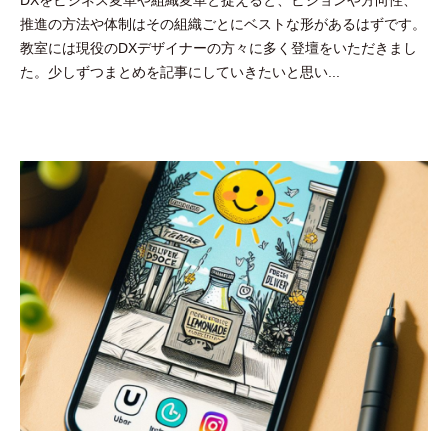
DXをビジネス変革や組織変革と捉えると、ビジョンや方向性、
吉
推進の方法や体制はその組織ごとにベストな形があるはずです。
田
教室には現役のDXデザイナーの方々に多く登壇をいただきまし
豪
た。少しずつまとめを記事にしていきたいと思い...