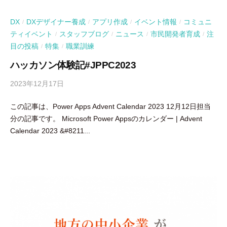
DX
DXデザイナー養成
アプリ作成
イベント情報
コミュニ
/
/
/
/
ティイベント
スタッフブログ
ニュース
市民開発者育成
注
/
/
/
/
目の投稿
特集
職業訓練
/
/
ハッカソン体験記#JPPC2023
2023年12月17日
b
y
この記事は、Power Apps Advent Calendar 2023 12月12日担当
吉
分の記事です。 Microsoft Power Appsのカレンダー | Advent
田
Calendar 2023 &#8211...
豪