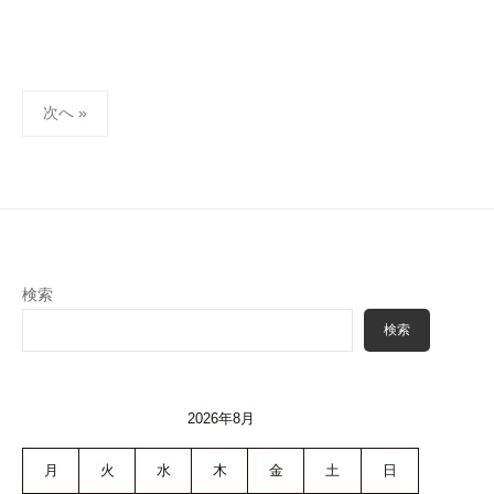
投
次へ »
稿
ナ
ビ
ゲ
ー
シ
検索
ョ
検索
ン
2026年8月
月
火
水
木
金
土
日