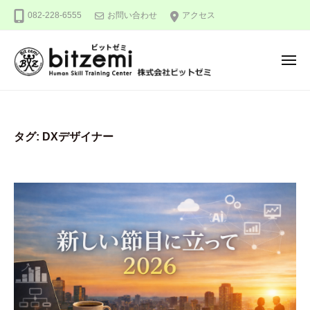
株
ー
コ
082-228-6555
お問い合わせ
アクセス
式
ン
会
テ
社
メ
ン
ビ
ニ
ュ
ッ
ツ
株
人
ー
ト
へ
式
間
ゼ
ス
力
会
ミ
タグ:
DXデザイナー
キ
を
社
ッ
究
ビ
め
プ
ッ
る
ト
！
ゼ
ミ