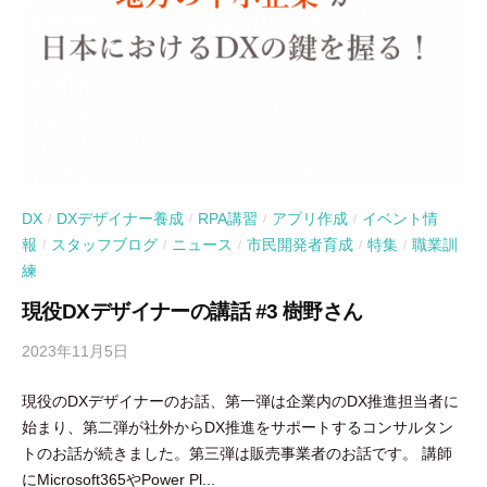
DX
DXデザイナー養成
RPA講習
アプリ作成
イベント情
/
/
/
/
報
スタッフブログ
ニュース
市民開発者育成
特集
職業訓
/
/
/
/
/
練
現役DXデザイナーの講話 #3 樹野さん
2023年11月5日
b
y
現役のDXデザイナーのお話、第一弾は企業内のDX推進担当者に
吉
始まり、第二弾が社外からDX推進をサポートするコンサルタン
田
トのお話が続きました。第三弾は販売事業者のお話です。 講師
豪
にMicrosoft365やPower Pl...