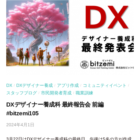
DX
DXデザイナー養成
アプリ作成
コミュニティイベント
/
/
/
/
スタッフブログ
市民開発者育成
職業訓練
/
/
DXデザイナー養成科 最終報告会 前編
#bitzemi105
2024年4月1日
b
y
3月22日はDXデザイナー養成科の最終日。午後は5名の方が作成
吉