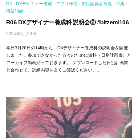
DX
DXデザイナー養成
アプリ作成
市民開発者育成
特集
/
/
/
/
/
職業訓練
R06 DXデザイナー養成科 説明会② #bitzemi106
2024年3月20日
b
y
本日3月20日の14時から、DXデザイナー養成科の説明会を開催
吉
しました。参加できなかった方々のために資料（日別計画表）と
田
アーカイブ動画貼っておきます。 ダウンロードした日別計画書
豪
と合わせて、訓練内容をよくご確認ください。...