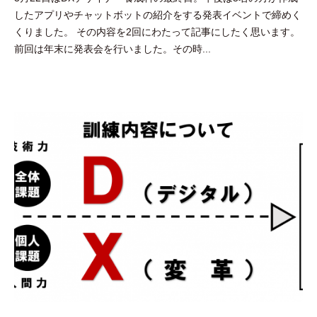
したアプリやチャットボットの紹介をする発表イベントで締めく
田
くりました。 その内容を2回にわたって記事にしたく思います。
豪
前回は年末に発表会を行いました。その時...