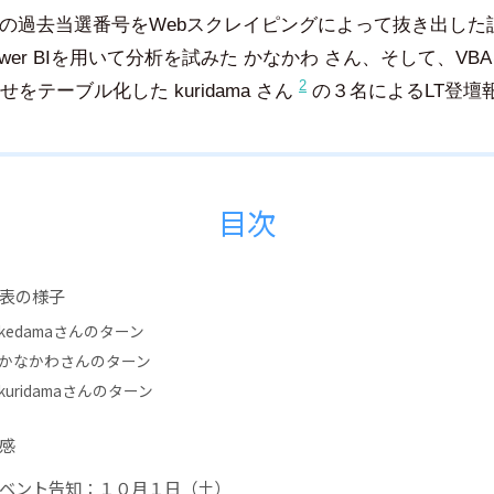
の過去当選番号をWebスクレイピングによって抜き出した訓練生
ower BIを用いて分析を試みた かなかわ さん、そして、V
2
をテーブル化した kuridama さん
の３名によるLT登壇
目次
表の様子
kedamaさんのターン
かなかわさんのターン
kuridamaさんのターン
感
ベント告知：１０月１日（土）