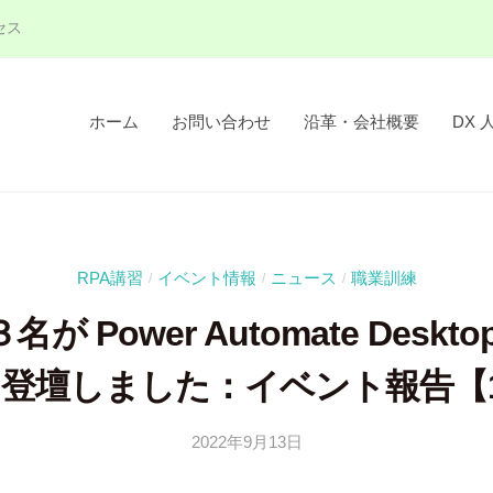
セス
ホーム
お問い合わせ
沿革・会社概要
DX 
RPA講習
イベント情報
ニュース
職業訓練
/
/
/
が Power Automate Deskt
6 に登壇しました：イベント報告【
2022年9月13日
b
y