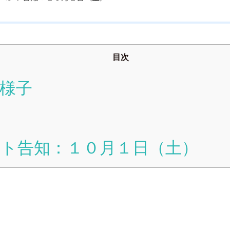
目次
様子
ト告知：１０月１日（土）