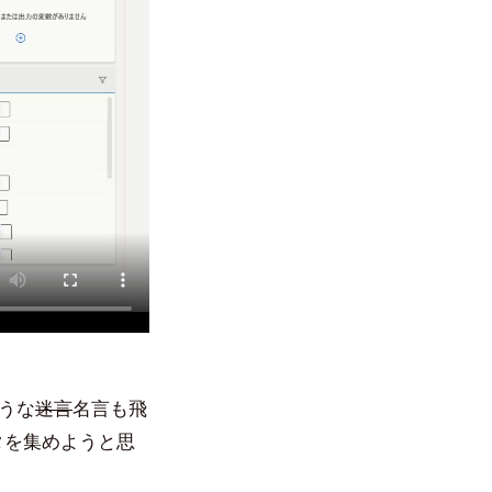
ような
迷言
名言も飛
タを集めようと思