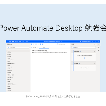
隅
田
智
尋
本イベントは2022年9月10日（土）に終了しました