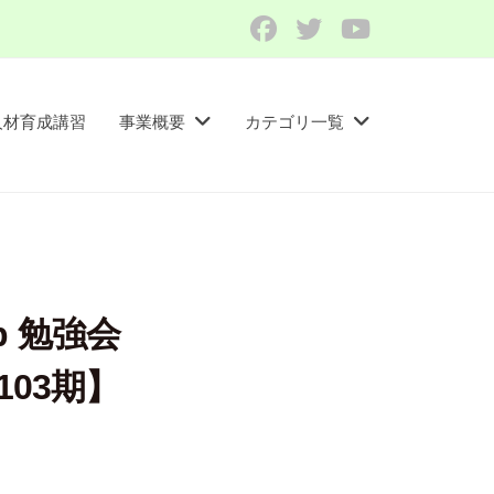
Facebook
Twitter
YouTube
人材育成講習​
事業概要
カテゴリ一覧
op 勉強会
103期】