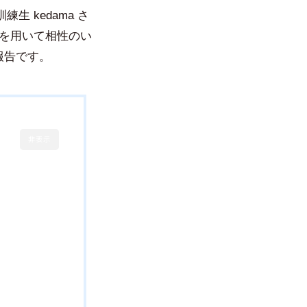
 kedama さ
BAを用いて相性のい
報告です。
非表示