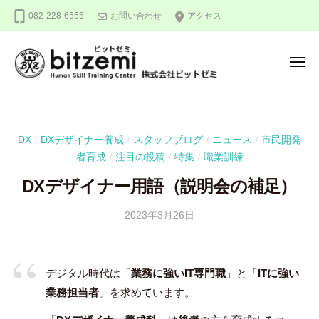
株
ー
コ
082-228-6555
お問い合わせ
アクセス
式
ン
会
テ
社
メ
ン
ビ
ニ
ュ
ッ
ツ
株
人
ー
ト
へ
式
間
ゼ
ス
力
会
ミ
DX
DXデザイナー養成
スタッフブログ
ニュース
市民開発
/
/
/
/
キ
を
社
者育成
注目の投稿
特集
職業訓練
/
/
/
ッ
究
ビ
め
プ
DXデザイナー用語（説明会の補足）
ッ
る
ト
2023年3月26日
b
！
ゼ
y
ミ
吉
田
デジタル時代は「
業務に強いIT専門職
」と「
ITに強い
豪
業務担当者
」を求めています。