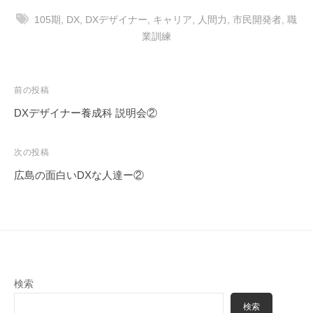
105期
,
DX
,
DXデザイナー
,
キャリア
,
人間力
,
市民開発者
,
職
業訓練
投
前の投稿
稿
DXデザイナー養成科 説明会②
ナ
ビ
次の投稿
ゲ
広島の面白いDXな人達ー②
ー
シ
ョ
ン
検索
検索