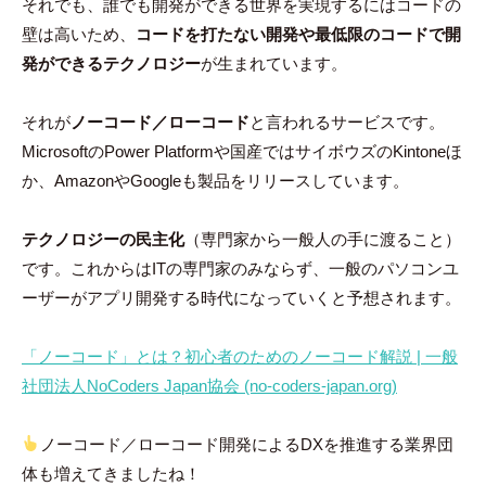
それでも、誰でも開発ができる世界を実現するにはコードの
壁は高いため、
コードを打たない開発や最低限のコードで開
発ができるテクノロジー
が生まれています。
それが
ノーコード／ローコード
と言われるサービスです。
MicrosoftのPower Platformや国産ではサイボウズのKintoneほ
か、AmazonやGoogleも製品をリリースしています。
テクノロジーの民主化
（専門家から一般人の手に渡ること）
です。これからはITの専門家のみならず、一般のパソコンユ
ーザーがアプリ開発する時代になっていくと予想されます。
「ノーコード」とは？初心者のためのノーコード解説 | 一般
社団法人NoCoders Japan協会 (no-coders-japan.org)
ノーコード／ローコード開発によるDXを推進する業界団
体も増えてきましたね！