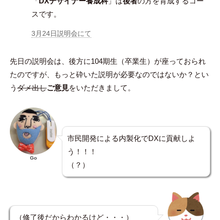
「
DXデザイナー養成科
」は
後者
の方を育成するコー
スです。
3月24日説明会にて
先日の説明会は、後方に104期生（卒業生）が座っておられ
たのですが、もっと砕いた説明が必要なのではないか？とい
う
ダメ出し
ご意見
をいただきまして。
市民開発による内製化でDXに貢献しよ
う！！！
Go
（？）
（修了後だからわかるけど・・・）