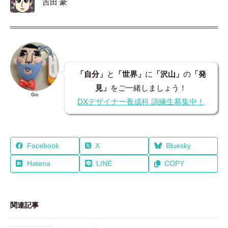
吉田 豪
「自分」
と
「世界」
に
「沢山」
の
「発
見」
をご一緒しましょう！
Go
DXデザイナー養成科 訓練生募集中！
Facebook
X
Bluesky
Hatena
LINE
COPY
関連記事