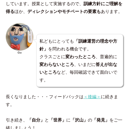
しています。授業として実施するので、
訓練方針にご理解を
得る
ほか、
ディレクションやモチベートの要素も
あります。
私どもにとっても
「訓練運営の理念や方
針」
を問われる機会です。
Go
クラスごとに
変わったところ
、普遍的に
変わらないところ
、いまだに
答えが出な
いところ
など、毎回確認できて面白いで
す。
長くなりました・・・フィードバックは
＜後編＞
に続きま
す。
引き続き、
「自分」
と
「世界」
に
「沢山」
の
「発見」
をご一
緒しましょう！