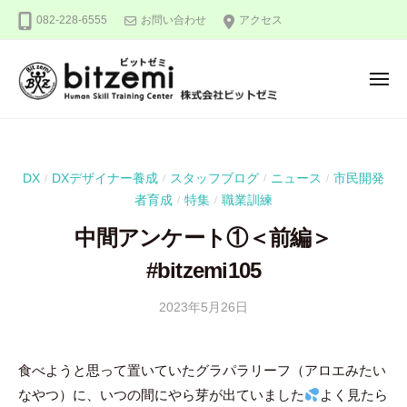
株
ー
コ
082-228-6555
お問い合わせ
アクセス
式
ン
会
テ
社
メ
ン
ビ
ニ
ュ
ッ
ツ
株
人
ー
ト
へ
式
間
ゼ
ス
力
会
ミ
DX
DXデザイナー養成
スタッフブログ
ニュース
市民開発
/
/
/
/
キ
を
社
者育成
特集
職業訓練
/
/
ッ
究
ビ
め
プ
中間アンケート①＜前編＞
ッ
る
#bitzemi105
ト
！
ゼ
2023年5月26日
b
ミ
y
吉
食べようと思って置いていたグラパラリーフ（アロエみたい
田
なやつ）に、いつの間にやら芽が出ていました
よく見たら
豪