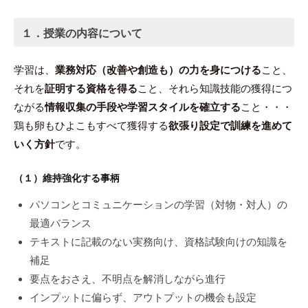
１．授業の内容について
学習は、
業務対応（改善や創造も）の力を身につける
こと、
それを
証明する資格を得る
こと、それら知識技能の獲得につ
ながる
情報収集の手段や学習スタイルを確立する
こと・・・
鶏も卵もひよこもすべて獲得する
欲張り設定で訓練を進めて
いく方針
です。
（１）維持強化する事柄
パソコンとコミュニケーションの学習（対物・対人）の
最適バランス
テキストに記載のない実務向け、資格試験向けの知識を
補足
要点をおさえ、不明点を解消しながら進行
インプットに偏らず、アウトプットの機会も設定