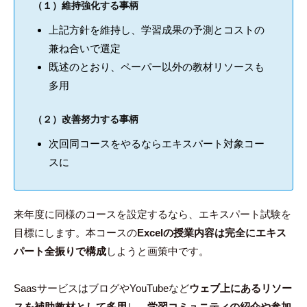
（１）維持強化する事柄
上記方針を維持し、学習成果の予測とコストの
兼ね合いで選定
既述のとおり、ペーパー以外の教材リソースも
多用
（２）改善努力する事柄
次回同コースをやるならエキスパート対象コー
スに
来年度に同様のコースを設定するなら、エキスパート試験を
目標にします。本コースの
Excelの授業内容は完全にエキス
パート全振りで構成
しようと画策中です。
SaasサービスはブログやYouTubeなど
ウェブ上にあるリソー
スを補助教材として多用
し、
学習コミュニティの紹介や参加