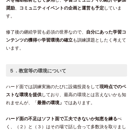
奨励
、
コミュニティイベントの企画と運営も予定
していま
す。
修了後の継続学習も必須の世界なので、
自分にあった学習コ
ンテンツの獲得
や
学習環境の確立
も訓練課題としたく考えて
います。
５．教室等の環境について
ハード面では訓練実施のたびに設備投資をして
現時点でのベ
ストな環境を提供
しており、最高の環境とは言えないかも知
れませんが、「
最善の環境」
ではあります。
ハード面の不足はソフト面で工夫できないか知恵を練る
べ
く、（２）と（３）はその場で話し合って多数決を取りまし