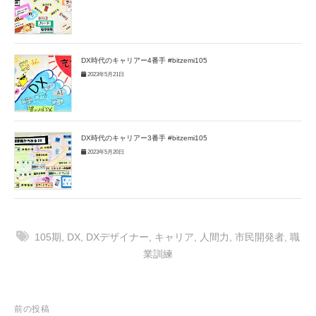
DX時代のキャリアー4番手 #bitzemi105
2023年5月21日
DX時代のキャリアー3番手 #bitzemi105
2023年5月20日
105期
,
DX
,
DXデザイナー
,
キャリア
,
人間力
,
市民開発者
,
職
業訓練
投
前の投稿