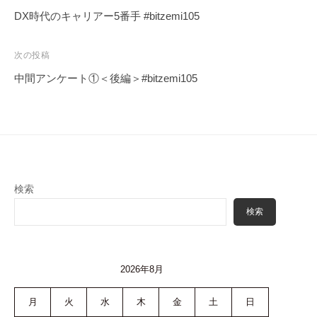
稿
DX時代のキャリアー5番手 #bitzemi105
ナ
ビ
次の投稿
ゲ
中間アンケート①＜後編＞#bitzemi105
ー
シ
ョ
ン
検索
検索
2026年8月
月
火
水
木
金
土
日