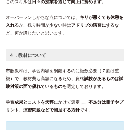
このスキルは
日々の授業を通じて向上に努めます
。
オーバーランしがちな点については、
キリが悪くても休憩を
入れる
か、残り時間が少ない時は
アドリブの演習にする
な
ど、何か講じたいと思います。
４．教材について
市販教材は、学習内容を網羅するのに複数必要（７割は重
複）で、教材費も高額になるため、資格
試験があるものは試
験対策の面で優れているもの
を選定しております。
学習成果とコストを天秤
にかけて選定し、
不足分は冊子やプ
リント、演習問題などで補足する方針
です。