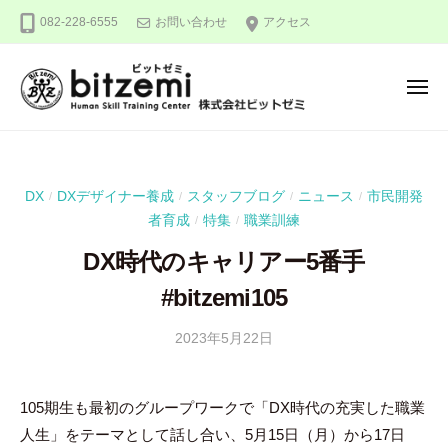
株
ー
コ
082-228-6555
お問い合わせ
アクセス
式
ン
会
テ
社
メ
ン
ビ
ニ
ュ
ッ
ツ
株
人
ー
ト
へ
式
間
ゼ
ス
力
会
ミ
DX
DXデザイナー養成
スタッフブログ
ニュース
市民開発
/
/
/
/
キ
を
社
者育成
特集
職業訓練
/
/
ッ
究
ビ
め
プ
DX時代のキャリアー5番手
ッ
る
#bitzemi105
ト
！
ゼ
2023年5月22日
b
ミ
y
吉
105期生も最初のグループワークで「DX時代の充実した職業
田
人生」をテーマとして話し合い、5月15日（月）から17日
豪