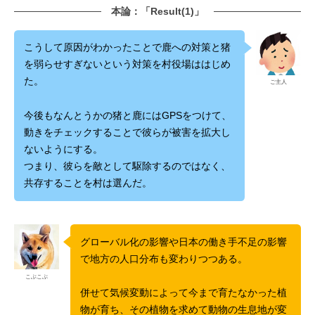
本論：「Result(1)」
こうして原因がわかったことで鹿への対策と猪
を弱らせすぎないという対策を村役場ははじめ
た。
ご主人
今後もなんとうかの猪と鹿にはGPSをつけて、
動きをチェックすることで彼らが被害を拡大し
ないようにする。
つまり、彼らを敵として駆除するのではなく、
共存することを村は選んだ。
グローバル化の影響や日本の働き手不足の影響
で地方の人口分布も変わりつつある。
こぶこぶ
併せて気候変動によって今まで育たなかった植
物が育ち、その植物を求めて動物の生息地が変