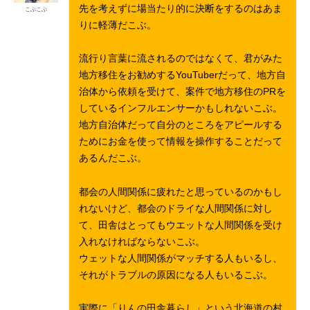
先を考えずに場当たり的に決断をするのはあま
こぶこぶ
りに軽薄だこぶ。
流行り言葉に流されるのではなくて、君がみた
地方移住をお勧めするYouTuberだって、地方自
治体から依頼を受けて、案件で地方移住のPRを
しているインフルエンサーかもしれないこぶ。
地方自治体だって自分のところをアピールする
ためにお金を使って情報を操作することだって
あるんだこぶ。
都会の人間関係に疲れたと思っているのかもし
れないけど、都会のドライな人間関係に対し
て、田舎はとってもウエットな人間関係を受け
入れなければならないこぶ。
ウェットな人間関係がマッチする人もいるし、
それがトラブルの原因になる人もいるこぶ。
実際に「りんの田舎暮らし」という北海道の村