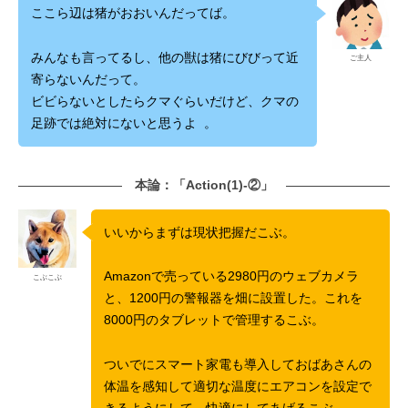
ここら辺は猪がおおいんだってば。
みんなも言ってるし、他の獣は猪にびびって近
ご主人
寄らないんだって。
ビビらないとしたらクマぐらいだけど、クマの
足跡では絶対にないと思うよ 。
本論：「Action(1)-②」
いいからまずは現状把握だこぶ。
Amazonで売っている2980円のウェブカメラ
こぶこぶ
と、1200円の警報器を畑に設置した。これを
8000円のタブレットで管理するこぶ。
ついでにスマート家電も導入しておばあさんの
体温を感知して適切な温度にエアコンを設定で