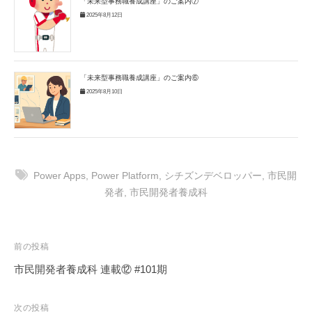
「未来型事務職養成講座」のご案内⑦
2025年8月12日
「未来型事務職養成講座」のご案内⑥
2025年8月10日
Power Apps
,
Power Platform
,
シチズンデベロッパー
,
市民開
発者
,
市民開発者養成科
投
前の投稿
稿
市民開発者養成科 連載⑫ #101期
ナ
ビ
次の投稿