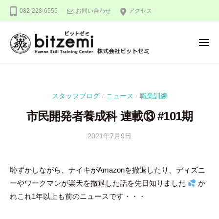
株
ー
コ
082-228-6555
お問い合わせ
アクセス
式
ン
会
テ
社
メ
ン
ビ
ニ
ュ
ッ
ツ
株
人
ー
ト
へ
式
間
ゼ
ス
力
会
ミ
スタッフブログ
ニュース
職業訓練
/
/
キ
を
社
ッ
究
市民開発者養成科 連載⑬ #101期
ビ
め
プ
ッ
る
2021年7月9日
b
/
ト
y
0
！
ゼ
隅
件
恥ずかしながら、ナイキがAmazonを撤退したり、ディズニ
ミ
田
の
ーやワークマンが楽天を撤退した話を先日知りました
か
智
コ
尋
メ
れこれ1年以上も前のニュースです・・・
ン
ト