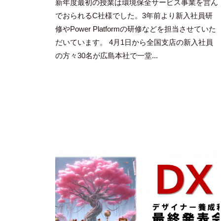
新年度最初の授業は環境保全サービス事業を営ん
吉
田
でおられるC社様でした。3年前より新入社員研
舞
修やPower Platformの研修などを担当させていた
だいています。 4月1日から全国支店の新入社員
の方々30名が広島本社で一堂...