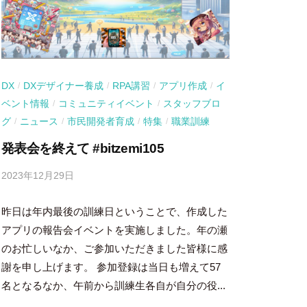
DX
DXデザイナー養成
RPA講習
アプリ作成
イ
/
/
/
/
ベント情報
コミュニティイベント
スタッフブロ
/
/
グ
ニュース
市民開発者育成
特集
職業訓練
/
/
/
/
発表会を終えて #bitzemi105
2023年12月29日
b
y
昨日は年内最後の訓練日ということで、作成した
吉
田
アプリの報告会イベントを実施しました。年の瀬
豪
のお忙しいなか、ご参加いただきました皆様に感
謝を申し上げます。 参加登録は当日も増えて57
名となるなか、午前から訓練生各自が自分の役...