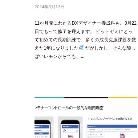
2024年3月13日
b
y
11か月間にわたるDXデザイナー養成科も、3月22
吉
田
日でもって修了を迎えます。 ビットゼミにとっ
豪
て初めての長期訓練で、多くの成長克服課題を数
えた1年になりました
だがしかし、そんな酸っ
ぱいレモンからでも、...