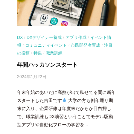
DX
DXデザイナー養成
アプリ作成
イベント情
/
/
/
報
コミュニティイベント
市民開発者育成
注目
/
/
/
の投稿
特集
職業訓練
/
/
年間ハッカソンスタート
2024年1月22日
b
y
年末年始のあいだに高熱が出て臥せてる間に新年
吉
田
スタートした吉田です
大学の方も例年通り期
豪
末に入り、企業研修は年度末だからか目白押し
で、職業訓練もDX演習ということでモデル駆動
型アプリや自動化フローの学習を...