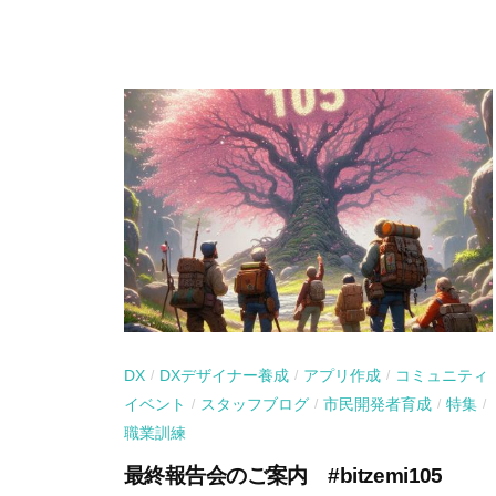
DX
DXデザイナー養成
アプリ作成
コミュニティ
/
/
/
イベント
スタッフブログ
市民開発者育成
特集
/
/
/
/
職業訓練
最終報告会のご案内 #bitzemi105