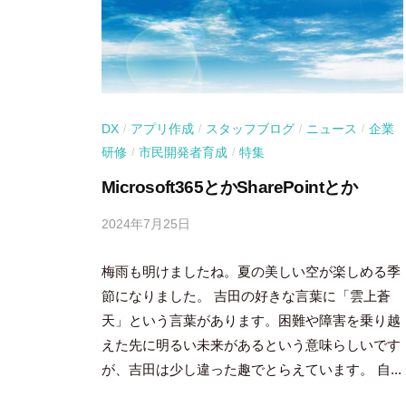
DX
アプリ作成
スタッフブログ
ニュース
企業
/
/
/
/
研修
市民開発者育成
特集
/
/
Microsoft365とかSharePointとか
2024年7月25日
b
y
梅雨も明けましたね。夏の美しい空が楽しめる季
吉
田
節になりました。 吉田の好きな言葉に「雲上蒼
豪
天」という言葉があります。困難や障害を乗り越
えた先に明るい未来があるという意味らしいです
が、吉田は少し違った趣でとらえています。 自...