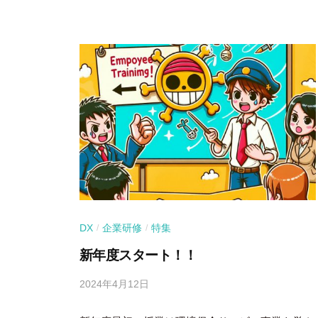
DX
企業研修
特集
/
/
新年度スタート！！
2024年4月12日
b
y