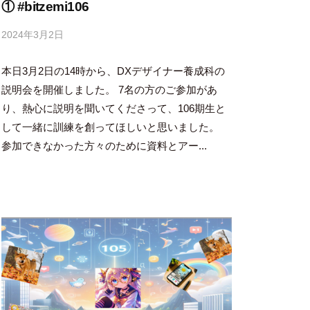
① #bitzemi106
2024年3月2日
b
y
本日3月2日の14時から、DXデザイナー養成科の
吉
田
説明会を開催しました。 7名の方のご参加があ
豪
り、熱心に説明を聞いてくださって、106期生と
して一緒に訓練を創ってほしいと思いました。
参加できなかった方々のために資料とアー...