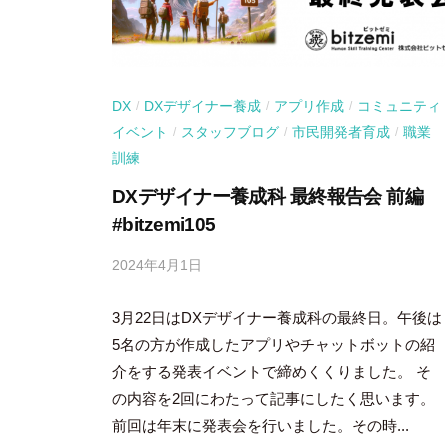
DX
DXデザイナー養成
アプリ作成
コミュニティ
/
/
/
イベント
スタッフブログ
市民開発者育成
職業
/
/
/
訓練
DXデザイナー養成科 最終報告会 前編
#bitzemi105
2024年4月1日
b
y
3月22日はDXデザイナー養成科の最終日。午後は
吉
田
5名の方が作成したアプリやチャットボットの紹
豪
介をする発表イベントで締めくくりました。 そ
の内容を2回にわたって記事にしたく思います。
前回は年末に発表会を行いました。その時...