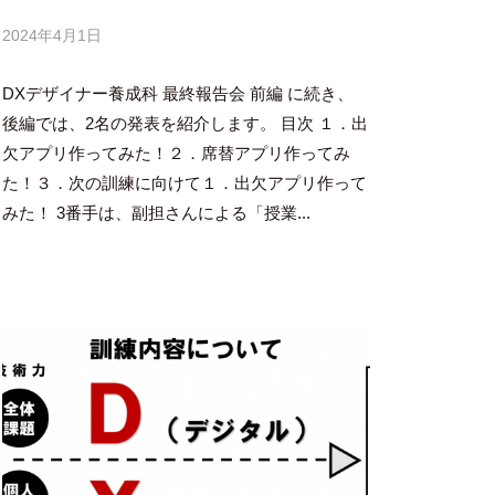
2024年4月1日
b
y
DXデザイナー養成科 最終報告会 前編 に続き、
吉
田
後編では、2名の発表を紹介します。 目次 １．出
豪
欠アプリ作ってみた！２．席替アプリ作ってみ
た！３．次の訓練に向けて１．出欠アプリ作って
みた！ 3番手は、副担さんによる「授業...