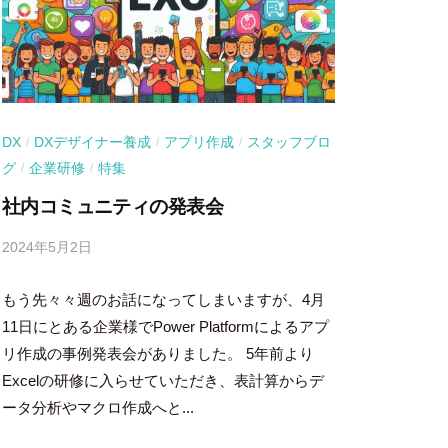
DX
DXデザイナー養成
アプリ作成
スタッフブロ
/
/
/
グ
企業研修
特集
/
/
社内コミュニティの発表会
2024年5月2日
b
y
もう先々々週のお話になってしまいますが、4月
吉
田
11日にとある企業様でPower Platformによるアプ
豪
リ作成の事例発表会がありました。 5年前より
Excelの研修に入らせていただき、表計算からデ
ータ分析やマクロ作成へと...