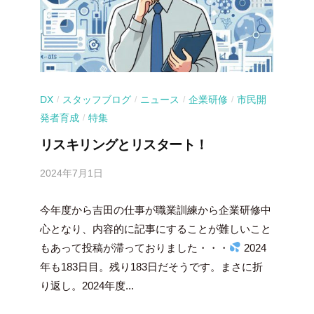
DX
スタッフブログ
ニュース
企業研修
市民開
/
/
/
/
発者育成
特集
/
リスキリングとリスタート！
2024年7月1日
b
y
今年度から吉田の仕事が職業訓練から企業研修中
吉
田
心となり、内容的に記事にすることが難しいこと
豪
もあって投稿が滞っておりました・・・
2024
年も183日目。残り183日だそうです。まさに折
り返し。2024年度...