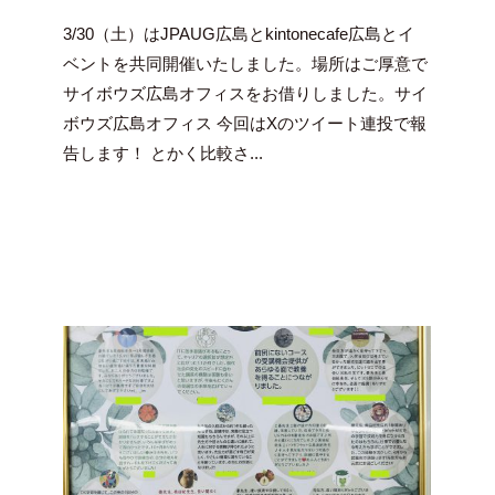
y
3/30（土）はJPAUG広島とkintonecafe広島とイ
吉
田
ベントを共同開催いたしました。場所はご厚意で
豪
サイボウズ広島オフィスをお借りしました。サイ
ボウズ広島オフィス 今回はXのツイート連投で報
告します！ とかく比較さ...