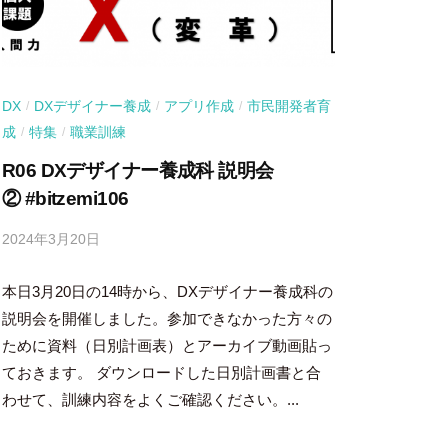
DX
DXデザイナー養成
アプリ作成
市民開発者育
/
/
/
成
特集
職業訓練
/
/
R06 DXデザイナー養成科 説明会
② #bitzemi106
2024年3月20日
b
y
本日3月20日の14時から、DXデザイナー養成科の
吉
田
説明会を開催しました。参加できなかった方々の
豪
ために資料（日別計画表）とアーカイブ動画貼っ
ておきます。 ダウンロードした日別計画書と合
わせて、訓練内容をよくご確認ください。...