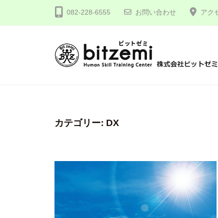
コ
式
082-228-6555
お問い合わせ
アク
ン
会
テ
社
ン
ビ
ツ
ッ
株
人
へ
ト
間
式
ゼ
ス
力
会
ミ
キ
を
社
カテゴリー:
DX
ッ
究
プ
ビ
め
ッ
る
ト
！
ゼ
ミ