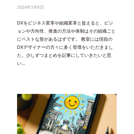
2024年3月6日
b
y
DXをビジネス変革や組織変革と捉えると、ビジ
吉
田
ョンや方向性、推進の方法や体制はその組織ごと
豪
にベストな形があるはずです。 教室には現役の
DXデザイナーの方々に多く登壇をいただきまし
た。少しずつまとめを記事にしていきたいと思
い...