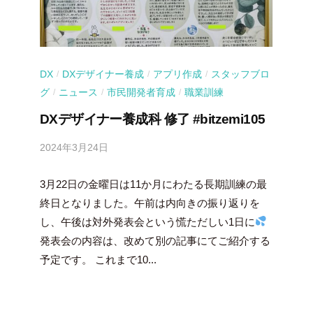
DX
DXデザイナー養成
アプリ作成
スタッフブロ
/
/
/
グ
ニュース
市民開発者育成
職業訓練
/
/
/
DXデザイナー養成科 修了 #bitzemi105
2024年3月24日
b
y
3月22日の金曜日は11か月にわたる長期訓練の最
吉
田
終日となりました。午前は内向きの振り返りを
豪
し、午後は対外発表会という慌ただしい1日に
発表会の内容は、改めて別の記事にてご紹介する
予定です。 これまで10...