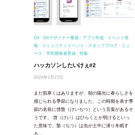
DX
DXデザイナー養成
アプリ作成
イベント情
/
/
/
報
コミュニティイベント
スタッフブログ
ニュ
/
/
/
ース
市民開発者育成
特集
/
/
ハッカソンしたいけぇ#2
2024年2月27日
b
y
まだ肌寒くはありますが、朝の陽光に春らしさを
吉
田
感じられる季節になりました。この時期を表す季
豪
節の名前に啓蟄（けいちつ）という言葉があるそ
うです。 啓（けい）はひらくとか明けるといっ
た意味で、蟄（ちつ）は虫が土中に潜り冬眠す
る...