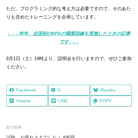
ただ、プログラミング的な考え方は必要ですので、そのあた
りも含めたトレーニングを企画しています。
↓ ↓ ↓ 昨年、全国初のRPAの職業訓練を実施したときの記事
です↓ ↓ ↓
8月1日（土）14時より、説明会を行いますので、ぜひご参加
ください。
Facebook
X
Bluesky
Hatena
LINE
COPY
投
前の投稿
稿
試験、お疲れさまでした！ #96期