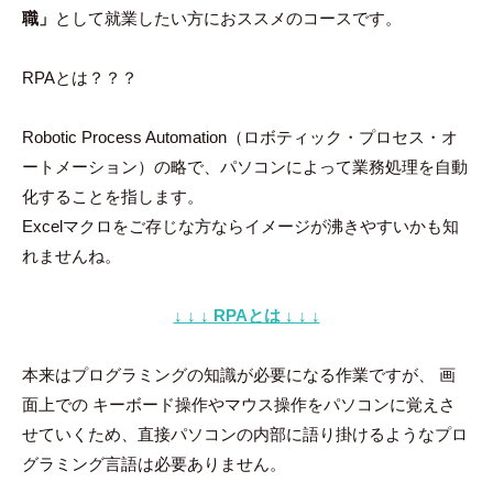
ン
職」
として就業したい方におススメのコースです。
ト
RPAとは？？？
Robotic Process Automation（ロボティック・プロセス・オ
ートメーション）の略で、パソコンによって業務処理を自動
化することを指します。
Excelマクロをご存じな方ならイメージが沸きやすいかも知
れませんね。
↓ ↓ ↓ RPAとは ↓ ↓ ↓
本来はプログラミングの知識が必要になる作業ですが、 画
面上での キーボード操作やマウス操作をパソコンに覚えさ
せていくため、直接パソコンの内部に語り掛けるようなプロ
グラミング言語は必要ありません。