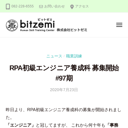
株
ー
コ
082-228-6555
お問い合わせ
アクセス
式
ン
会
テ
社
メ
ン
ビ
ニ
ュ
ッ
ツ
株
人
ー
ト
へ
式
間
ゼ
ス
力
会
ミ
ニュース
職業訓練
/
キ
を
社
ッ
究
RPA初級エンジニア養成科 募集開始
ビ
め
プ
ッ
#97期
る
ト
！
2020年7月23日
b
/
ゼ
y
0
ミ
吉
件
昨日より、RPA初級エンジニア養成科の募集が開始されまし
田
の
た。
豪
コ
メ
「エンジニア」
と冠してますが、 これから何十年も
「事務