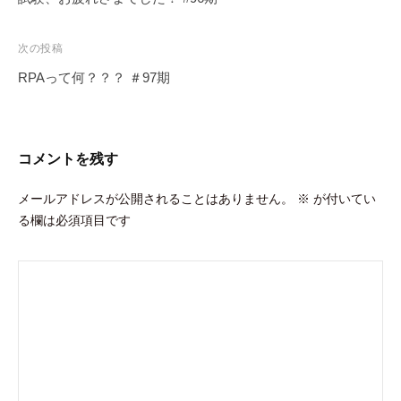
ナ
ビ
次の投稿
ゲ
RPAって何？？？ ＃97期
ー
シ
ョ
コメントを残す
ン
メールアドレスが公開されることはありません。
※
が付いてい
る欄は必須項目です