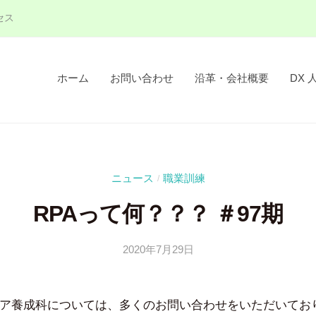
セス
ホーム
お問い合わせ
沿革・会社概要
DX 
ニュース
職業訓練
/
RPAって何？？？ ＃97期
2020年7月29日
b
/
y
0
吉
件
ニア養成科については、多くのお問い合わせをいただいており
田
の