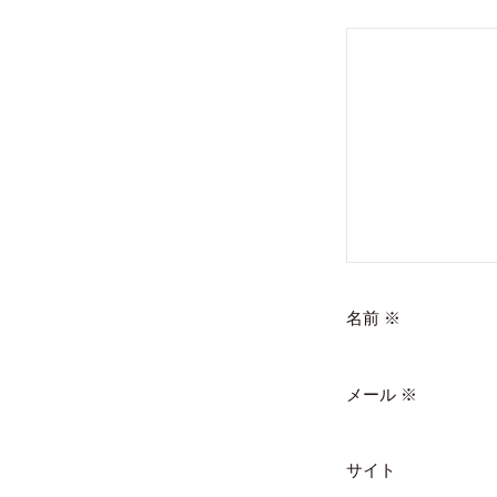
ン
名前
※
メール
※
サイト