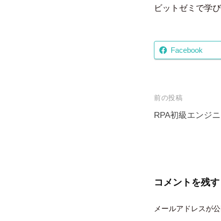
ビットゼミで学び
Facebook
投
前の投稿
稿
RPA初級エンジニ
ナ
ビ
ゲ
ー
コメントを残す
シ
メールアドレスが公
ョ