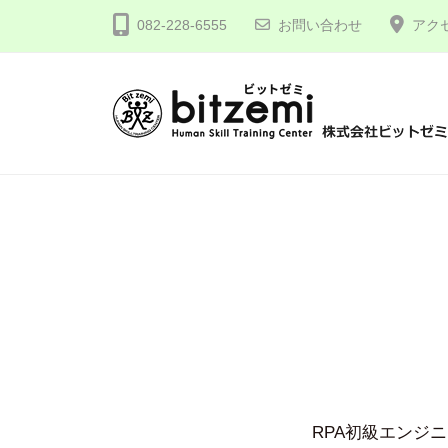
コ
式
082-228-6555
お問い合わせ
アク
ン
会
テ
社
ン
ビ
ツ
ッ
株
人
へ
ト
間
式
ゼ
ス
力
会
ミ
キ
を
社
ッ
究
プ
ビ
め
ッ
る
ト
！
ゼ
ミ
RPA初級エンジ