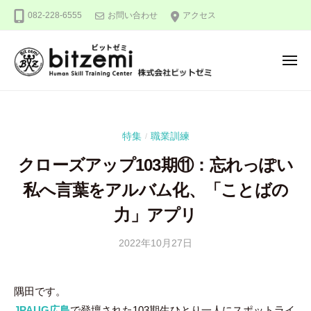
株
ー
コ
082-228-6555
お問い合わせ
アクセス
式
ン
会
テ
社
メ
ン
ビ
ニ
ュ
ッ
ツ
株
人
ー
ト
へ
式
間
ゼ
ス
力
会
ミ
特集
職業訓練
/
キ
を
社
ッ
究
クローズアップ103期⑪：忘れっぽい
ビ
め
プ
ッ
私へ言葉をアルバム化、「ことばの
る
ト
！
力」アプリ
ゼ
ミ
2022年10月27日
b
y
隅
隅田です。
田
JPAUG広島
で登壇された103期生ひとり一人にスポットライ
智