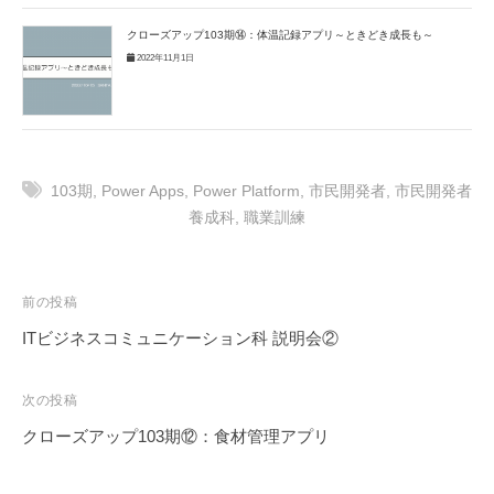
クローズアップ103期⑭：体温記録アプリ～ときどき成長も～
2022年11月1日
103期
,
Power Apps
,
Power Platform
,
市民開発者
,
市民開発者
養成科
,
職業訓練
投
前の投稿
稿
ITビジネスコミュニケーション科 説明会②
ナ
ビ
次の投稿
ゲ
クローズアップ103期⑫：食材管理アプリ
ー
シ