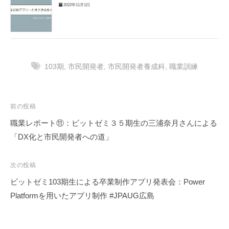
2022年11月1日
103期
,
市民開発者
,
市民開発者養成科
,
職業訓練
投
前の投稿
稿
職業レポート⑪：ビットゼミ３５期生の三浦奈月さんによる
ナ
「DX化と市民開発者への道」
ビ
ゲ
次の投稿
ー
ビットゼミ103期生による卒業制作アプリ発表会：Power
シ
Platformを用いたアプリ制作 #JPAUG広島
ョ
ン