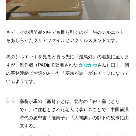
さて、その贈呈品の中でも目を引くのが「馬のシルエット」
をあしらったクリアファイルとアクリルスタンドです。
馬のシルエットを見ると真っ先に「走馬灯」の着想に至りま
すが、制作者（PADjpで登壇された
かなかわ
さん）曰く、朝
の事務連絡でお話のあった「塞翁が馬」がモチーフになって
いるようです。
塞翁が馬の「塞翁」とは、北方の「砦・塞（とり
で）」に住むとされた老人（翁）のことで、中国前漢
時代の思想書『淮南子』「人間訓」の以下の故事に由
来する。