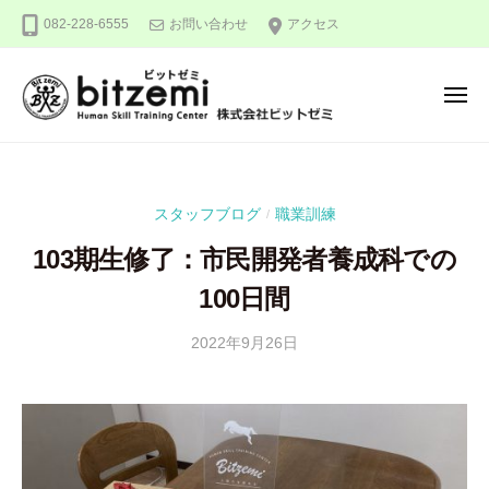
株
ー
コ
082-228-6555
お問い合わせ
アクセス
式
ン
会
テ
社
メ
ン
ビ
ニ
ュ
ッ
ツ
株
人
ー
ト
へ
式
間
ゼ
ス
力
会
ミ
スタッフブログ
職業訓練
/
キ
を
社
ッ
究
103期生修了：市民開発者養成科での
ビ
め
プ
ッ
100日間
る
ト
！
2022年9月26日
b
ゼ
y
ミ
隅
田
智
尋