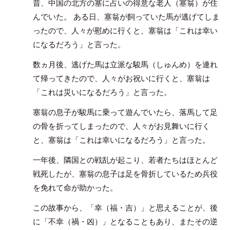
昔、中国の北方の塞に占いの得意な老人（塞翁）が住
んでいた。 ある日、塞翁が飼っていた馬が逃げてしま
ったので、人々が慰めに行くと、塞翁は「これは幸い
になるだろう」と言った。
数ヵ月後、逃げた馬は立派な駿馬（しゅんめ）を連れ
て帰ってきたので、人々がお祝いに行くと、塞翁は
「これは災いになるだろう」と言った。
塞翁の息子が駿馬に乗って遊んでいたら、落馬して足
の骨を折ってしまったので、人々がお見舞いに行く
と、塞翁は「これは幸いになるだろう」と言った。
一年後、隣国との戦乱が起こり、若者たちはほとんど
戦死したが、塞翁の息子は足を骨折しているため兵役
を免れて命が助かった。
この故事から、「幸（福・吉）」と思えることが、後
に「不幸（禍・凶）」となることもあり、またその逆