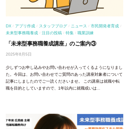
DX
アプリ作成
スタッフブログ
ニュース
市民開発者育成
/
/
/
/
/
未来型事務職養成
注目の投稿
特集
職業訓練
/
/
/
「未来型事務職養成講座」のご案内③
2025年8月5日
b
y
少しずつお申し込みやお問い合わせが入ってくるようになりまし
吉
た。今回は、お問い合わせでご質問のあった講座対象者について
田
記事にしましたのでご一読くださいませ。 この講座は就職や転
豪
職を目的としていますので、1年以内に就職或いは...