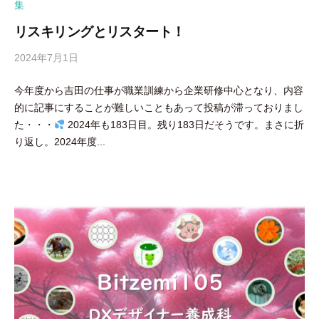
集
リスキリングとリスタート！
2024年7月1日
b
y
今年度から吉田の仕事が職業訓練から企業研修中心となり、内容
吉
的に記事にすることが難しいこともあって投稿が滞っておりまし
田
た・・・
2024年も183日目。残り183日だそうです。まさに折
豪
り返し。2024年度...