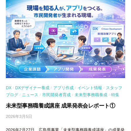
DX
DXデザイナー養成
アプリ作成
イベント情報
スタッフ
/
/
/
/
ブログ
ニュース
市民開発者育成
未来型事務職養成
特集
/
/
/
/
未来型事務職養成講座 成果発表会レポート①
2026年3月5日
b
y
2026年2月27日、広島県事業「未来型事務職養成講座」の成果発
吉