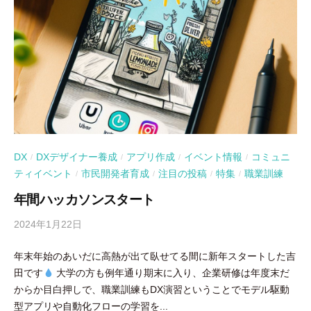
DX
DXデザイナー養成
アプリ作成
イベント情報
コミュニ
/
/
/
/
ティイベント
市民開発者育成
注目の投稿
特集
職業訓練
/
/
/
/
年間ハッカソンスタート
2024年1月22日
b
y
年末年始のあいだに高熱が出て臥せてる間に新年スタートした吉
吉
田です
大学の方も例年通り期末に入り、企業研修は年度末だ
田
からか目白押しで、職業訓練もDX演習ということでモデル駆動
豪
型アプリや自動化フローの学習を...