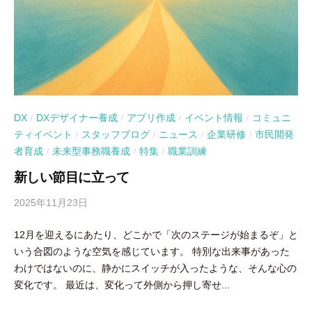
DX
DXデザイナー養成
アプリ作成
イベント情報
コミュニ
/
/
/
/
ティイベント
スタッフブログ
ニュース
企業研修
市民開発
/
/
/
/
者育成
未来型事務職養成
特集
職業訓練
/
/
/
新しい節目に立って
2025年11月23日
b
y
12月を迎えるにあたり、どこかで「次のステージが始まるぞ」と
吉
いう合図のような空気を感じています。 特別な出来事があった
田
わけではないのに、静かにスイッチが入ったような、そんな心の
豪
変化です。 最近は、変化って外側から押し寄せ...