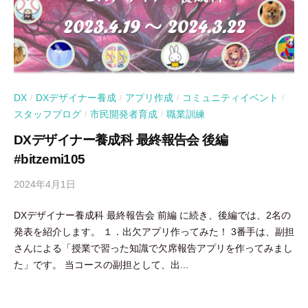
DX
DXデザイナー養成
アプリ作成
コミュニティイベント
/
/
/
/
スタッフブログ
市民開発者育成
職業訓練
/
/
DXデザイナー養成科 最終報告会 後編
#bitzemi105
2024年4月1日
b
y
DXデザイナー養成科 最終報告会 前編 に続き、後編では、2名の
吉
発表を紹介します。 １．出欠アプリ作ってみた！ 3番手は、副担
田
さんによる「授業で習った知識で欠席報告アプリを作ってみまし
豪
た」です。 当コースの副担として、出...