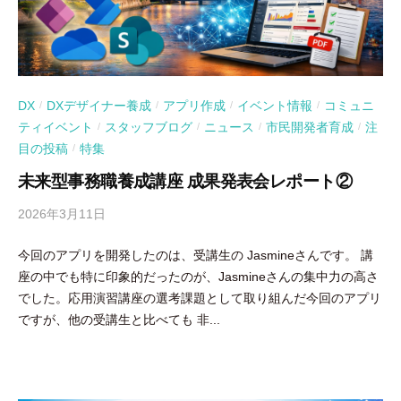
DX
DXデザイナー養成
アプリ作成
イベント情報
コミュニ
/
/
/
/
ティイベント
スタッフブログ
ニュース
市民開発者育成
注
/
/
/
/
目の投稿
特集
/
未来型事務職養成講座 成果発表会レポート②
2026年3月11日
b
y
今回のアプリを開発したのは、受講生の Jasmineさんです。 講
吉
座の中でも特に印象的だったのが、Jasmineさんの集中力の高さ
田
でした。応用演習講座の選考課題として取り組んだ今回のアプリ
豪
ですが、他の受講生と比べても 非...