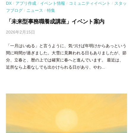
DX
アプリ作成
イベント情報
コミュニティイベント
スタッ
/
/
/
/
フブログ
ニュース
特集
/
/
「未来型事務職養成講座」イベント案内
2026年2月15日
b
y
「一月はいぬる」と言うように、気づけば年明けからあっという
吉
間に時間が過ぎました。大雪に見舞われる日もありましたが、節
田
分、立春と、暦の上では確実に春へと進んでいます。 最近は、
豪
近所なら上着なしでも出かけられる日があり、やわ...