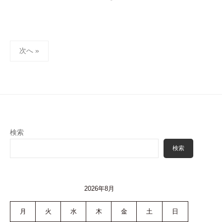
投
次へ »
稿
ナ
ビ
ゲ
ー
シ
検索
ョ
検索
ン
2026年8月
月
火
水
木
金
土
日