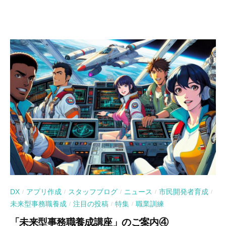
DX
アプリ作成
スタッフブログ
ニュース
市民開発者育成
/
/
/
/
/
未来型事務職養成
注目の投稿
特集
職業訓練
/
/
/
「未来型事務職養成講座」のご案内④