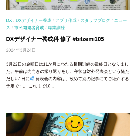
DX
DXデザイナー養成
アプリ作成
スタッフブログ
ニュー
/
/
/
/
ス
市民開発者育成
職業訓練
/
/
DXデザイナー養成科 修了 #bitzemi105
2024年3月24日
b
y
3月22日の金曜日は11か月にわたる長期訓練の最終日となりまし
吉
た。午前は内向きの振り返りをし、午後は対外発表会という慌た
田
だしい1日に
発表会の内容は、改めて別の記事にてご紹介する
豪
予定です。 これまで10...