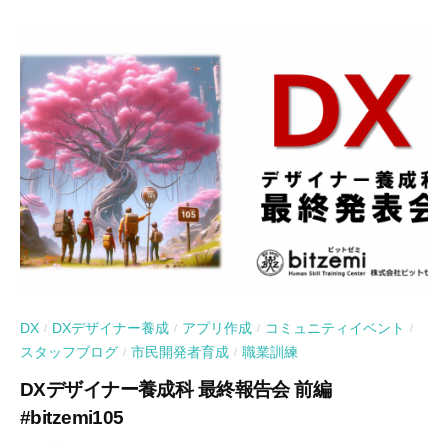
DX
DXデザイナー養成
アプリ作成
コミュニティイベント
/
/
/
/
スタッフブログ
市民開発者育成
職業訓練
/
/
DXデザイナー養成科 最終報告会 前編
#bitzemi105