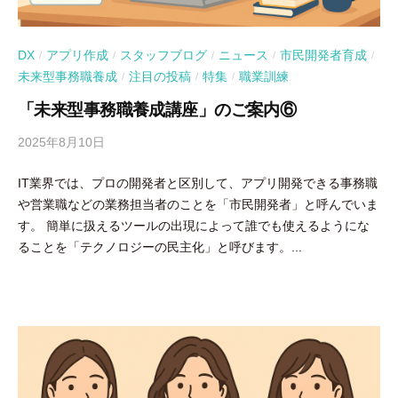
DX
アプリ作成
スタッフブログ
ニュース
市民開発者育成
/
/
/
/
/
未来型事務職養成
注目の投稿
特集
職業訓練
/
/
/
「未来型事務職養成講座」のご案内⑥
2025年8月10日
b
y
IT業界では、プロの開発者と区別して、アプリ開発できる事務職
吉
や営業職などの業務担当者のことを「市民開発者」と呼んでいま
田
す。 簡単に扱えるツールの出現によって誰でも使えるようにな
豪
ることを「テクノロジーの民主化」と呼びます。...