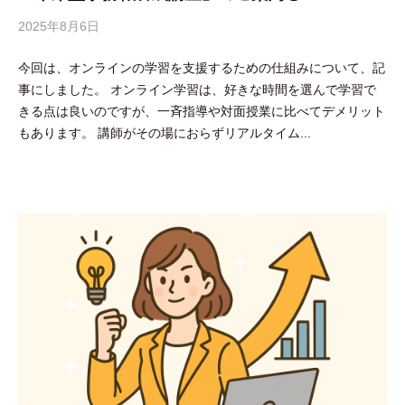
2025年8月6日
b
y
今回は、オンラインの学習を支援するための仕組みについて、記
吉
事にしました。 オンライン学習は、好きな時間を選んで学習で
田
きる点は良いのですが、一斉指導や対面授業に比べてデメリット
豪
もあります。 講師がその場におらずリアルタイム...