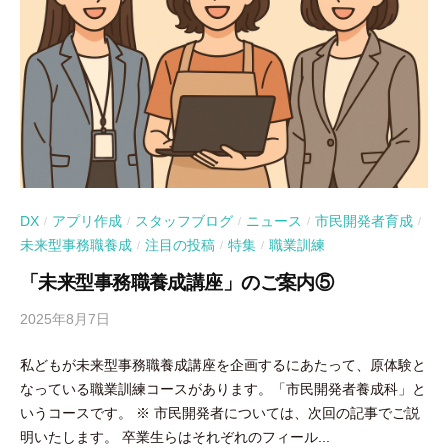
DX
アプリ作成
スタッフブログ
ニュース
市民開発者育成
/
/
/
/
/
未来型事務職養成
注目の投稿
特集
職業訓練
/
/
/
「未来型事務職養成講座」のご案内⑤
2025年8月7日
b
y
私どもが未来型事務職養成講座を企画するにあたって、原体験と
吉
なっている職業訓練コースがあります。「市民開発者養成科」と
田
いうコースです。 ※ 市民開発者については、次回の記事でご説
豪
明いたします。 卒業生らはそれぞれのフィール...