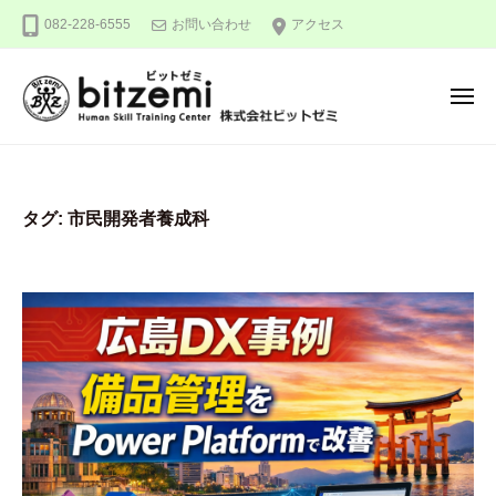
株
ー
コ
082-228-6555
お問い合わせ
アクセス
式
ン
会
テ
社
メ
ン
ビ
ニ
ュ
ッ
ツ
株
人
ー
ト
へ
式
間
ゼ
ス
力
会
ミ
タグ:
市民開発者養成科
キ
を
社
ッ
究
ビ
め
プ
ッ
る
ト
！
ゼ
ミ