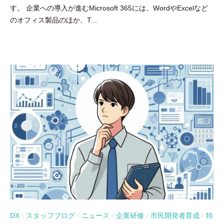
す。 企業への導入が進むMicrosoft 365には、WordやExcelなど
豪
のオフィス製品のほか、T...
DX
スタッフブログ
ニュース
企業研修
市民開発者育成
特
/
/
/
/
/