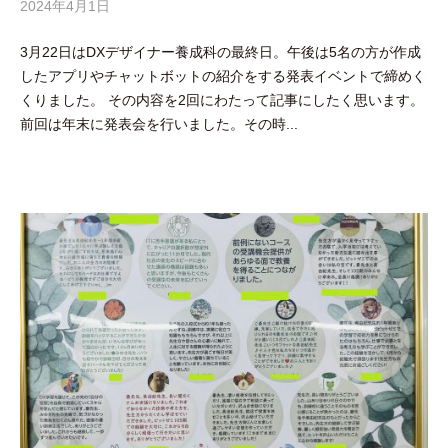
2024年4月1日
b
y
3月22日はDXデザイナー養成科の最終日。午後は5名の方が作成
吉
したアプリやチャットボットの紹介をする発表イベントで締めく
田
くりました。 その内容を2回にわたって記事にしたく思います。
豪
前回は年末に発表会を行いました。その時...