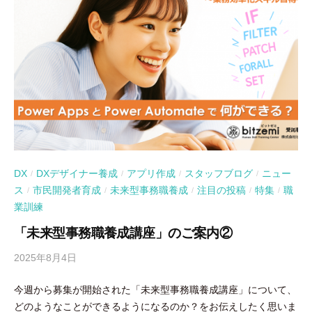
DX
DXデザイナー養成
アプリ作成
スタッフブログ
ニュー
/
/
/
/
ス
市民開発者育成
未来型事務職養成
注目の投稿
特集
職
/
/
/
/
/
業訓練
「未来型事務職養成講座」のご案内②
2025年8月4日
b
y
今週から募集が開始された「未来型事務職養成講座」について、
吉
どのようなことができるようになるのか？をお伝えしたく思いま
田