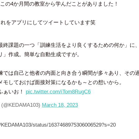
この4か月間の教室から学んだことがありました！
はそれをアプリにしてツイートしています笑
最終課題の一つ「訓練生活をより良くするための何か」に
リ」作成。簡単な自動生成ですが。
練では自己と他者の内面と向き合う瞬間が多々あり、その
メモしておけば面接対策になるかも～との想いから。
ふぁいお！
pic.twitter.com/iTom8RugC6
 (@KEDAMA103)
March 18, 2023
com/KEDAMA103/status/1637468975306006529?s=20