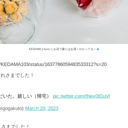
KEDAMAとkuro.にお花で豪にはお酒！わかってる～
com/KEDAMA103/status/1637786059483533312?s=20
お疲れさまでした！
だいた。嬉しい（帰宅）
pic.twitter.com/tNev081uVl
eigogakuto)
March 20, 2023
疲れさまでした！