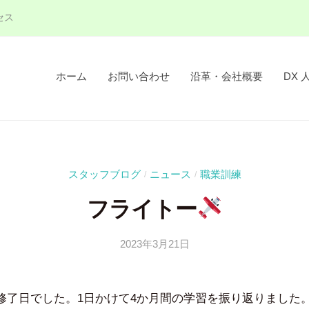
セス
ホーム
お問い合わせ
沿革・会社概要
DX 
スタッフブログ
ニュース
職業訓練
/
/
フライトー
2023年3月21日
b
y
吉
は修了日でした。1日かけて4か月間の学習を振り返りました
田