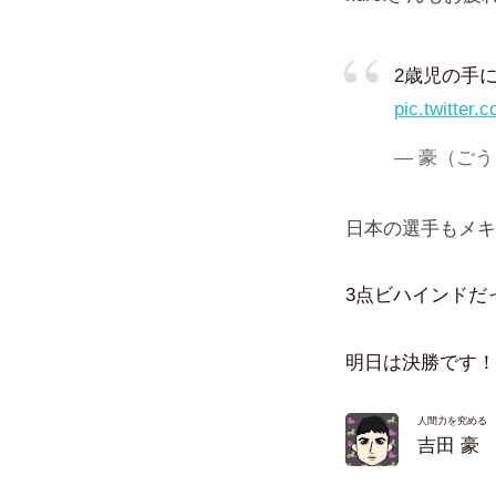
2歳児の手
pic.twitter
— 豪（ごう〉。
日本の選手もメキ
3点ビハインドだ
明日は決勝です！
人間力を究める
吉田 豪