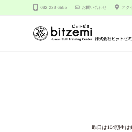
コ
式
082-228-6555
お問い合わせ
アク
ン
会
テ
社
ン
ビ
ツ
ッ
株
人
へ
ト
間
式
ゼ
ス
力
会
ミ
キ
を
社
ッ
究
プ
ビ
め
ッ
る
ト
！
ゼ
ミ
昨日は104期生