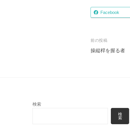
Facebook
投
前の投稿
稿
操縦桿を握る者
ナ
ビ
ゲ
ー
シ
検索
ョ
検
ン
索