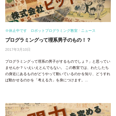
※休止中です ロボットプログラミング教室
ニュース
/
プログラミングって理系男子のもの！？
2017年3月10日
b
/
y
0
プログラミングって理系の男子がするものでしょ？」と思ってい
吉
件
ませんか？ いえいえとんでもない。 この教室では、わたしたち
田
の
の身近にあるものがどうやって動いているのかを知り、どうすれ
豪
コ
ば動かせるのかを「考える力」を身につけます。...
メ
ン
ト