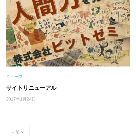
ニュース
サイトリニューアル
2017年1月24日
b
/
y
0
吉
件
田
の
豪
コ
投
« 前へ
メ