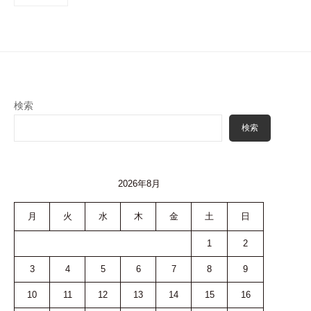
稿
ン
ナ
ト
ビ
ゲ
ー
シ
検索
ョ
検索
ン
2026年8月
月
火
水
木
金
土
日
1
2
3
4
5
6
7
8
9
10
11
12
13
14
15
16