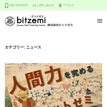
株
ー
コ
082-228-6555
お問い合わせ
アクセス
式
ン
会
テ
社
メ
ン
ビ
ニ
ュ
ッ
ツ
株
人
ー
ト
へ
式
間
ゼ
ス
力
会
ミ
カテゴリー:
ニュース
キ
を
社
ッ
究
ビ
め
プ
ッ
る
ト
！
ゼ
ミ