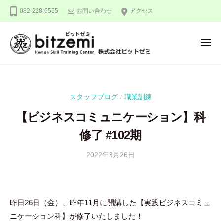
株
ー
コ
082-228-6555
お問い合わせ
アクセス
式
ン
会
テ
社
メ
ン
ビ
ニ
ュ
ッ
ツ
株
人
ー
ト
へ
式
間
ゼ
ス
力
会
ミ
スタッフブログ
職業訓練
/
キ
を
社
ッ
究
【ビジネスコミュニケーション】科
ビ
め
プ
ッ
修了 #102期
る
ト
！
2022年3月26日
b
/
ゼ
y
0
ミ
吉
件
田
の
昨日26日（金）、昨年11月に開講した【実践ビジネスコミュ
豪
コ
メ
ニケーション科】が修了いたしました！