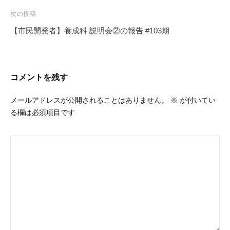
ビ
次の投稿
ゲ
【市民開発者】養成科 説明会②の報告 #103期
ー
シ
ョ
コメントを残す
ン
メールアドレスが公開されることはありません。
※
が付いてい
る欄は必須項目です