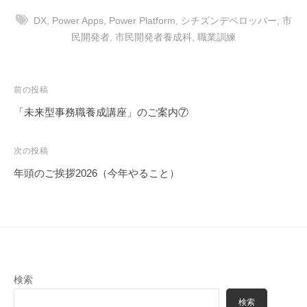
DX
,
Power Apps
,
Power Platform
,
シチズンデベロッパー
,
市
民開発者
,
市民開発者養成科
,
職業訓練
投
前の投稿
稿
「未来型事務職養成講座」のご案内⑦
ナ
ビ
次の投稿
ゲ
年頭のご挨拶2026（今年やること）
ー
シ
ョ
ン
検索
検索