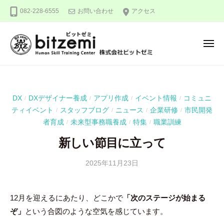
株
ー
コ
082-228-6555
お問い合わせ
アクセス
式
ン
会
テ
社
メ
ン
ビ
ニ
ュ
ッ
ツ
株
人
ー
ト
へ
式
間
ゼ
ス
力
会
ミ
DX
DXデザイナー養成
アプリ作成
イベント情報
コミュニ
/
/
/
/
キ
を
社
ティイベント
スタッフブログ
ニュース
企業研修
市民開発
/
/
/
/
ッ
究
ビ
者育成
未来型事務職養成
特集
職業訓練
/
/
/
め
プ
ッ
る
新しい節目に立って
ト
！
ゼ
2025年11月23日
b
ミ
y
吉
12月を迎えるにあたり、どこかで
「次のステージが始まる
田
ぞ」
という合図のような空気を感じています。
豪