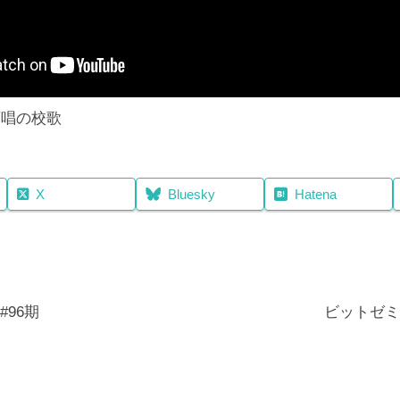
斉唱の校歌
X
Bluesky
Hatena
96期
ビットゼミ