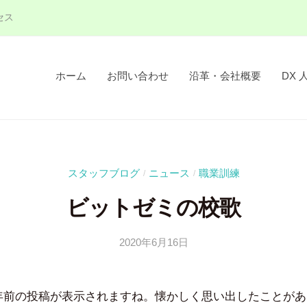
セス
ホーム
お問い合わせ
沿革・会社概要
DX 
スタッフブログ
ニュース
職業訓練
/
/
ビットゼミの校歌
2020年6月16日
b
/
y
0
吉
件
には〇年前の投稿が表示されますね。懐かしく思い出したことが
田
の