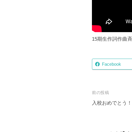
15期生作詞作曲
Facebook
投
前の投稿
稿
入校おめでとう！#
ナ
ビ