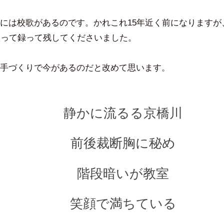
豪
コ
メ
には校歌があるのです。かれこれ15年近く前になりますが
ン
歌って録って残してくださいました。
ト
手づくりで今があるのだと改めて思います。
静かに流るる京橋川
前後裁断胸に秘め
階段暗いが教室
笑顔で満ちている