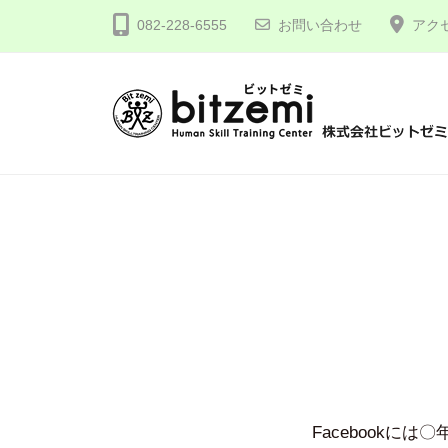
コ
式
082-228-6555
お問い合わせ
アク
ン
会
テ
社
ン
ビ
ツ
ッ
株
人
へ
ト
間
式
ゼ
ス
力
会
ミ
キ
を
社
ッ
究
プ
ビ
め
ッ
る
ト
！
ゼ
ミ
Facebook