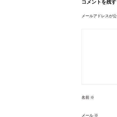
ゲ
コメントを残す
ー
メールアドレスが公
シ
ョ
ン
名前
※
メール
※