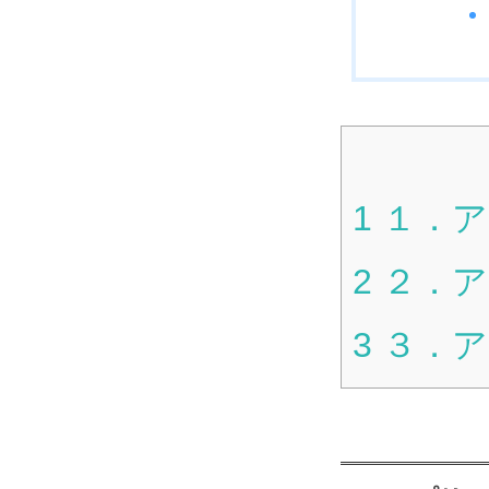
1
１．ア
2
２．ア
3
３．ア