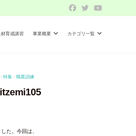
Facebook
Twitter
YouTube
人材育成講習​
事業概要
カテゴリ一覧
特集
職業訓練
/
/
emi105
ました。今回は、