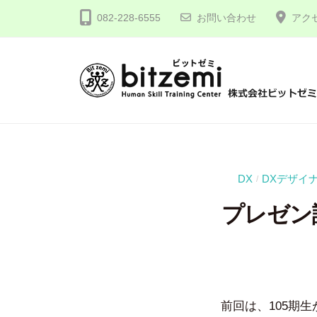
コ
式
082-228-6555
お問い合わせ
アク
ン
会
テ
社
ン
ビ
ツ
ッ
株
人
へ
ト
間
式
ゼ
ス
力
会
ミ
キ
を
社
ッ
DX
DXデザイ
/
究
プ
ビ
プレゼン課
め
ッ
る
ト
！
ゼ
ミ
前回は、105期