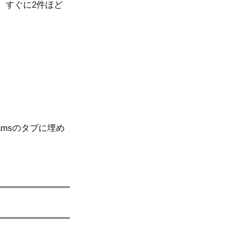
、すぐに2件ほど
。
amsのタブに埋め