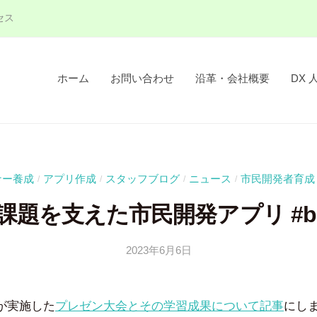
セス
ホーム
お問い合わせ
沿革・会社概要
DX 
ナー養成
アプリ作成
スタッフブログ
ニュース
市民開発者育成
/
/
/
/
題を支えた市民開発アプリ #bitz
2023年6月6日
b
y
吉
生が実施した
プレゼン大会とその学習成果について記事
にし
田