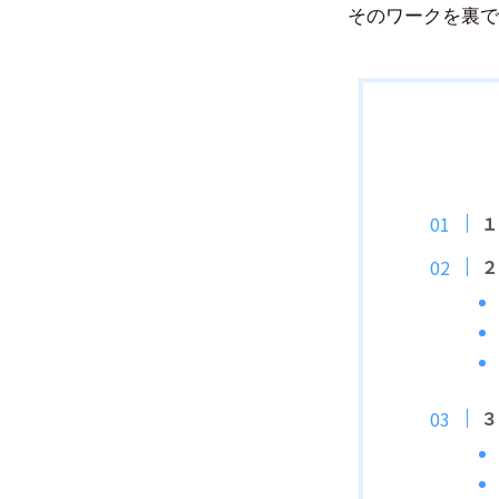
そのワークを裏で
１
２
３