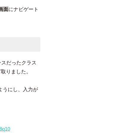
画面
にナビゲート
ンスだったクラス
ど取りました。
ようにし、入力が
a8q10