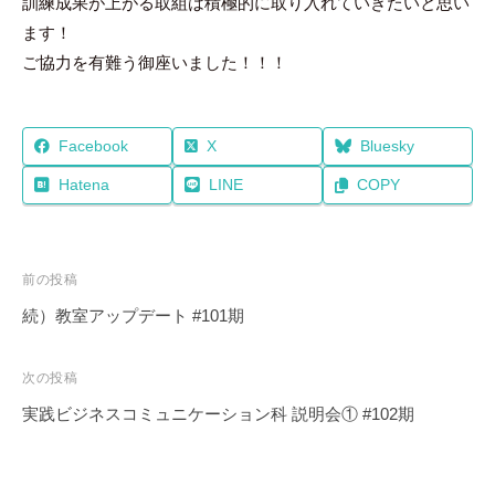
訓練成果が上がる取組は積極的に取り入れていきたいと思い
ます！
ご協力を有難う御座いました！！！
Facebook
X
Bluesky
Hatena
LINE
COPY
投
前の投稿
稿
続）教室アップデート #101期
ナ
ビ
次の投稿
ゲ
実践ビジネスコミュニケーション科 説明会① #102期
ー
シ