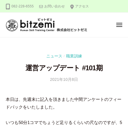
株
ー
コ
082-228-6555
お問い合わせ
アクセス
式
ン
会
テ
社
メ
ン
ビ
ニ
ュ
ッ
ツ
株
人
ー
ト
へ
式
間
ゼ
ス
力
会
ミ
ニュース
職業訓練
/
キ
を
社
ッ
究
運営アップデート #101期
ビ
め
プ
ッ
る
2021年10月8日
b
/
ト
y
0
！
ゼ
吉
件
本日は、先週末に記入を頂きました中間アンケートのフィー
ミ
田
の
ドバックをいたしました。
豪
コ
メ
ン
いつも50分1コマでちょうど足りるくらいの尺なのですが、5
ト