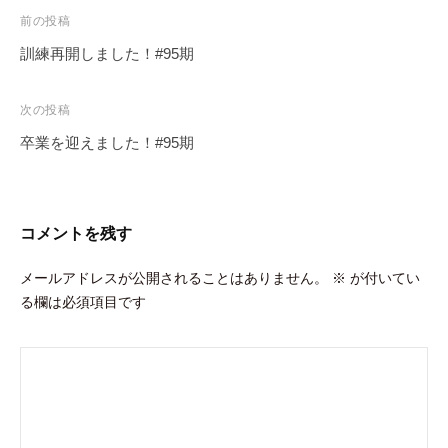
投
前の投稿
稿
訓練再開しました！#95期
ナ
ビ
次の投稿
ゲ
卒業を迎えました！#95期
ー
シ
ョ
コメントを残す
ン
メールアドレスが公開されることはありません。
※
が付いてい
る欄は必須項目です