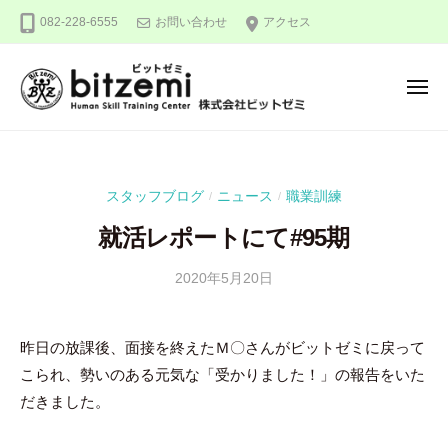
株
ー
コ
082-228-6555
お問い合わせ
アクセス
式
ン
会
テ
社
メ
ン
ビ
ニ
ュ
ッ
ツ
株
人
ー
ト
へ
式
間
ゼ
ス
力
会
ミ
スタッフブログ
ニュース
職業訓練
/
/
キ
を
社
ッ
究
就活レポートにて#95期
ビ
め
プ
ッ
る
2020年5月20日
b
/
ト
y
0
！
ゼ
吉
件
昨日の放課後、面接を終えたＭ〇さんがビットゼミに戻って
ミ
田
の
こられ、勢いのある元気な「受かりました！」の報告をいた
豪
コ
メ
だきました。
ン
ト