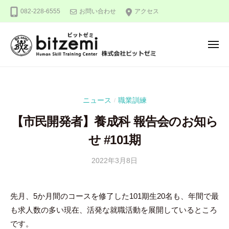
株
ー
コ
082-228-6555
お問い合わせ
アクセス
式
ン
会
テ
社
メ
ン
ビ
ニ
ュ
ッ
ツ
株
人
ー
ト
へ
式
間
ゼ
ス
力
会
ミ
ニュース
職業訓練
/
キ
を
社
ッ
究
【市民開発者】養成科 報告会のお知ら
ビ
め
プ
ッ
せ #101期
る
ト
！
2022年3月8日
b
/
ゼ
y
0
ミ
吉
件
先月、5か月間のコースを修了した101期生20名も、年間で最
田
の
も求人数の多い現在、活発な就職活動を展開しているところ
豪
コ
メ
です。