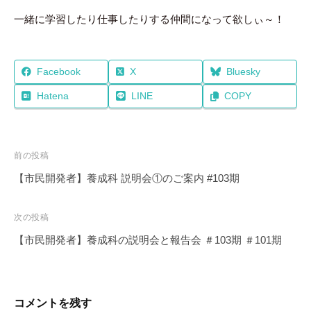
一緒に学習したり仕事したりする仲間になって欲しぃ～！
Facebook
X
Bluesky
Hatena
LINE
COPY
投
前の投稿
稿
【市民開発者】養成科 説明会①のご案内 #103期
ナ
ビ
次の投稿
ゲ
【市民開発者】養成科の説明会と報告会 ＃103期 ＃101期
ー
シ
ョ
コメントを残す