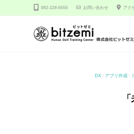
コ
式
082-228-6555
お問い合わせ
アク
ン
会
テ
社
ン
ビ
ツ
ッ
株
人
へ
ト
間
式
ゼ
ス
力
会
ミ
キ
を
社
ッ
DX
アプリ作成
/
/
究
プ
ビ
め
ッ
「
る
ト
！
ゼ
ミ