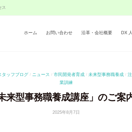
セス
ホーム
お問い合わせ
沿革・会社概要
DX 
スタッフブログ
ニュース
市民開発者育成
未来型事務職養成
注
/
/
/
/
業訓練
未来型事務職養成講座」のご案
2025年8月7日
b
y
吉