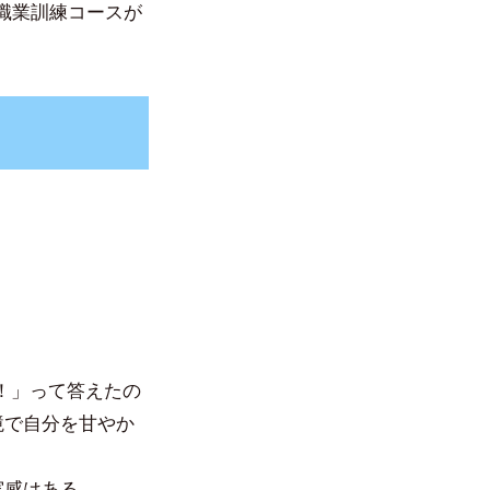
職業訓練コースが
！」って答えたの
境で自分を甘やか
実感はある