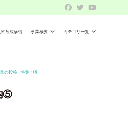
Facebook
Twitter
YouTube
人材育成講習​
事業概要
カテゴリ一覧
目の投稿
特集
職
/
/
内⑤