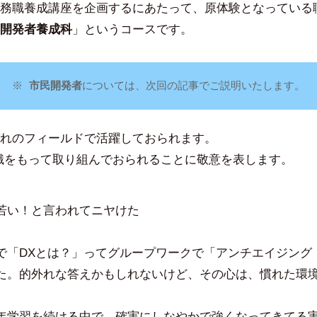
務職養成講座を企画するにあたって、原体験となっている
田
豪
開発者養成科
」というコースです。
※ 
市民開発者
については、次回の記事でご説明いたします。
れのフィールドで活躍しておられます。
識をもって取り組んでおられることに敬意を表します。
若い！と言われてニヤけた
で「DXとは？」ってグループワークで「アンチエイジング
た。的外れな答えかもしれないけど、その心は、慣れた環
年学習を続ける中で、確実にしなやかで強くなってきてる