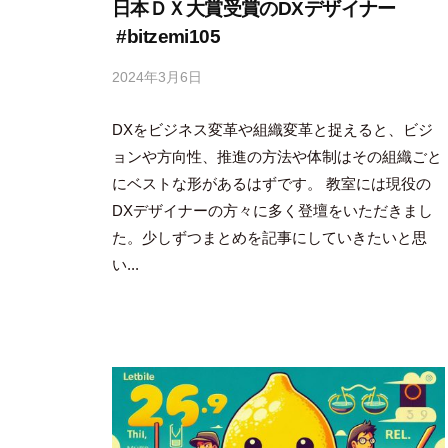
日本ＤＸ大賞受賞のDXデザイナー
#bitzemi105
2024年3月6日
b
y
DXをビジネス変革や組織変革と捉えると、ビジ
吉
田
ョンや方向性、推進の方法や体制はその組織ごと
豪
にベストな形があるはずです。 教室には現役の
DXデザイナーの方々に多く登壇をいただきまし
た。少しずつまとめを記事にしていきたいと思
い...