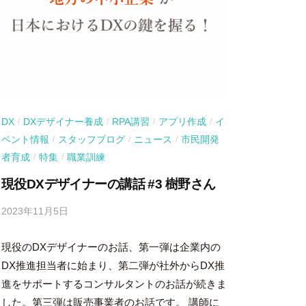
DX
DXデザイナー養成
RPA講習
アプリ作成
イ
/
/
/
/
ベント情報
スタッフブログ
ニュース
市民開発
/
/
/
者育成
特集
職業訓練
/
/
現役DXデザイナーの講話 #3 樹野さん
2023年11月5日
b
y
現役のDXデザイナーのお話、第一弾は企業内の
吉
田
DX推進担当者に始まり、第二弾が社外からDX推
豪
進をサポートするコンサルタントのお話が続きま
した。第三弾は販売事業者のお話です。 講師に