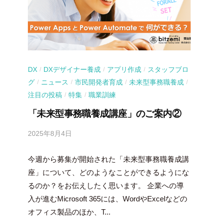
DX
DXデザイナー養成
アプリ作成
スタッフブロ
/
/
/
グ
ニュース
市民開発者育成
未来型事務職養成
/
/
/
/
注目の投稿
特集
職業訓練
/
/
「未来型事務職養成講座」のご案内②
2025年8月4日
b
y
今週から募集が開始された「未来型事務職養成講
吉
田
座」について、どのようなことができるようにな
豪
るのか？をお伝えしたく思います。 企業への導
入が進むMicrosoft 365には、WordやExcelなどの
オフィス製品のほか、T...