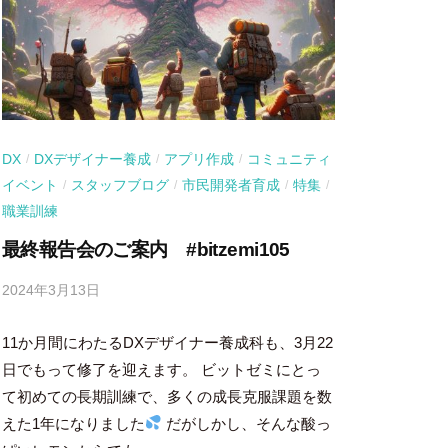
DX
DXデザイナー養成
アプリ作成
コミュニティ
/
/
/
イベント
スタッフブログ
市民開発者育成
特集
/
/
/
/
職業訓練
最終報告会のご案内 #bitzemi105
2024年3月13日
b
y
11か月間にわたるDXデザイナー養成科も、3月22
吉
田
日でもって修了を迎えます。 ビットゼミにとっ
豪
て初めての長期訓練で、多くの成長克服課題を数
えた1年になりました
だがしかし、そんな酸っ