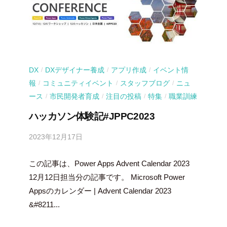
DX
DXデザイナー養成
アプリ作成
イベント情
/
/
/
報
コミュニティイベント
スタッフブログ
ニュ
/
/
/
ース
市民開発者育成
注目の投稿
特集
職業訓練
/
/
/
/
ハッカソン体験記#JPPC2023
2023年12月17日
b
y
この記事は、Power Apps Advent Calendar 2023
吉
田
12月12日担当分の記事です。 Microsoft Power
豪
Appsのカレンダー | Advent Calendar 2023
&#8211...