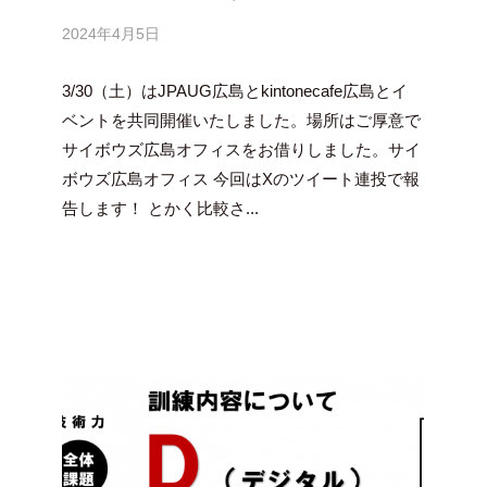
2024年4月5日
b
y
3/30（土）はJPAUG広島とkintonecafe広島とイ
吉
田
ベントを共同開催いたしました。場所はご厚意で
豪
サイボウズ広島オフィスをお借りしました。サイ
ボウズ広島オフィス 今回はXのツイート連投で報
告します！ とかく比較さ...