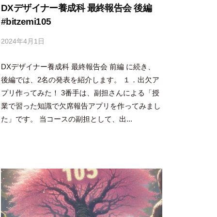
DXデザイナー養成科 最終報告会 後編
#bitzemi105
2024年4月1日
b
y
DXデザイナー養成科 最終報告会 前編 に続き、
吉
田
後編では、2名の発表を紹介します。 １．出欠ア
豪
プリ作ってみた！ 3番手は、副担さんによる「授
業で習った知識で欠席報告アプリを作ってみまし
た」です。 当コースの副担として、出...