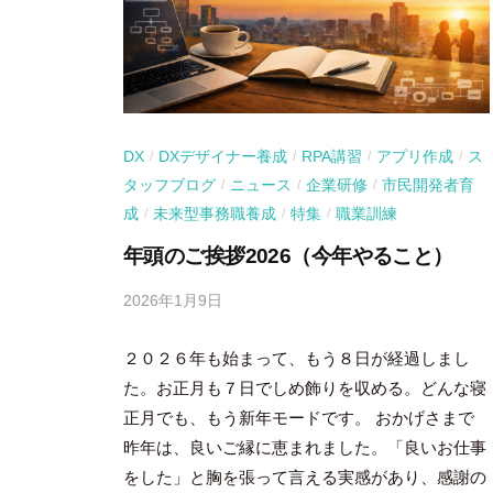
DX
DXデザイナー養成
RPA講習
アプリ作成
ス
/
/
/
/
タッフブログ
ニュース
企業研修
市民開発者育
/
/
/
成
未来型事務職養成
特集
職業訓練
/
/
/
年頭のご挨拶2026（今年やること）
2026年1月9日
b
y
２０２６年も始まって、もう８日が経過しまし
吉
田
た。お正月も７日でしめ飾りを収める。どんな寝
豪
正月でも、もう新年モードです。 おかげさまで
昨年は、良いご縁に恵まれました。「良いお仕事
をした」と胸を張って言える実感があり、感謝の