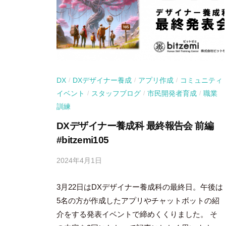
DX
DXデザイナー養成
アプリ作成
コミュニティ
/
/
/
イベント
スタッフブログ
市民開発者育成
職業
/
/
/
訓練
DXデザイナー養成科 最終報告会 前編
#bitzemi105
2024年4月1日
b
y
3月22日はDXデザイナー養成科の最終日。午後は
吉
田
5名の方が作成したアプリやチャットボットの紹
豪
介をする発表イベントで締めくくりました。 そ