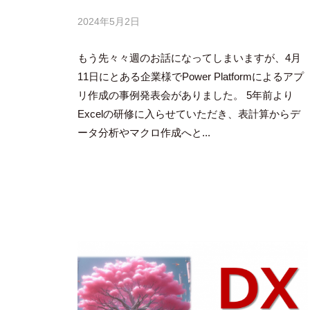
2024年5月2日
b
y
もう先々々週のお話になってしまいますが、4月
吉
田
11日にとある企業様でPower Platformによるアプ
豪
リ作成の事例発表会がありました。 5年前より
Excelの研修に入らせていただき、表計算からデ
ータ分析やマクロ作成へと...