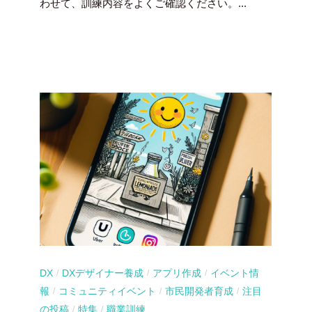
わせて、訓練内容をよくご確認ください。...
DX
DXデザイナー養成
アプリ作成
イベント情
/
/
/
報
コミュニティイベント
市民開発者育成
注目
/
/
/
の投稿
特集
職業訓練
/
/