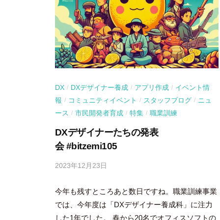
DX
DXデザイナー養成
アプリ作成
イベント情
/
/
/
報
コミュニティイベント
スタッフブログ
ニュ
/
/
/
ース
市民開発者育成
特集
職業訓練
/
/
/
DXデザイナーたちの発表
会 #bitzemi105
2023年12月23日
b
y
今年も残すところあと数日ですね。職業訓練事業
吉
田
では、今年度は「DXデザイナー養成科」に注力
豪
した1年でした。 春から20名でオフィスソフトの