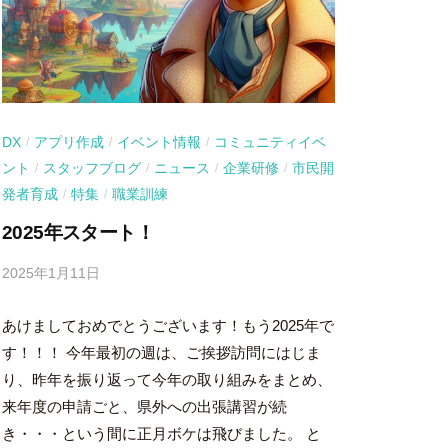
DX
アプリ作成
イベント情報
コミュニティイベ
/
/
/
ント
スタッフブログ
ニュース
企業研修
市民開
/
/
/
/
発者育成
特集
職業訓練
/
/
2025年スタート！
2025年1月11日
b
y
あけましておめでとうございます！もう2025年で
吉
田
す！！！ 今年最初の週は、ご挨拶訪問にはじま
豪
り、昨年を振り返って今年の取り組みをまとめ、
来年度の申請ごと、県外への出張講習が続
き・・・という間に正月ボケは飛びました。 と