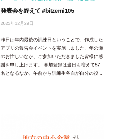
発表会を終えて #bitzemi105
2023年12月29日
b
y
昨日は年内最後の訓練日ということで、作成した
吉
田
アプリの報告会イベントを実施しました。年の瀬
豪
のお忙しいなか、ご参加いただきました皆様に感
謝を申し上げます。 参加登録は当日も増えて57
名となるなか、午前から訓練生各自が自分の役...