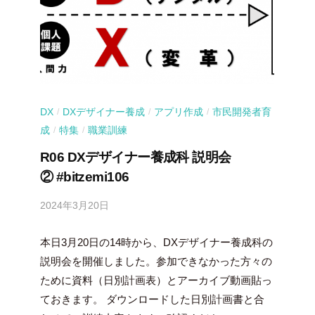
DX
DXデザイナー養成
アプリ作成
市民開発者育
/
/
/
成
特集
職業訓練
/
/
R06 DXデザイナー養成科 説明会
② #bitzemi106
2024年3月20日
b
y
本日3月20日の14時から、DXデザイナー養成科の
吉
田
説明会を開催しました。参加できなかった方々の
豪
ために資料（日別計画表）とアーカイブ動画貼っ
ておきます。 ダウンロードした日別計画書と合