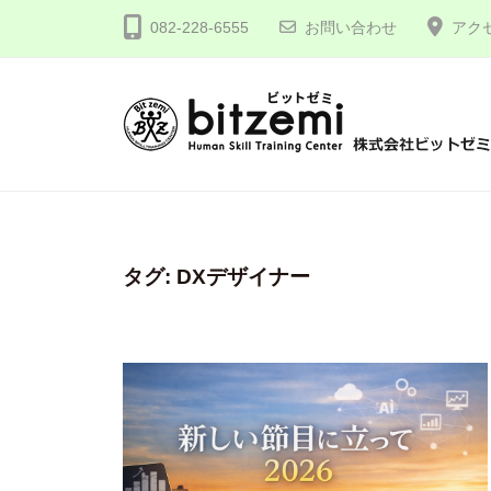
コ
式
082-228-6555
お問い合わせ
アク
ン
会
テ
社
ン
ビ
ツ
ッ
株
人
へ
ト
間
式
ゼ
ス
力
会
ミ
キ
を
社
タグ:
DXデザイナー
ッ
究
プ
ビ
め
ッ
る
ト
！
ゼ
ミ