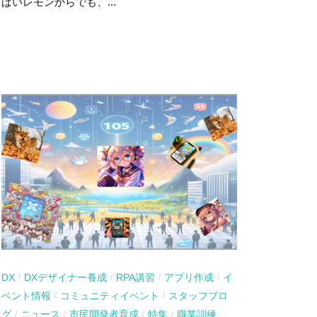
ぱいレモンからでも、...
DX
DXデザイナー養成
RPA講習
アプリ作成
イ
/
/
/
/
ベント情報
コミュニティイベント
スタッフブロ
/
/
グ
ニュース
市民開発者育成
特集
職業訓練
/
/
/
/