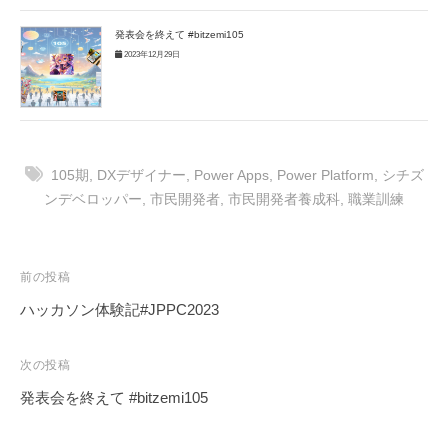
発表会を終えて #bitzemi105
2023年12月29日
105期
,
DXデザイナー
,
Power Apps
,
Power Platform
,
シチズ
ンデベロッパー
,
市民開発者
,
市民開発者養成科
,
職業訓練
投
前の投稿
稿
ハッカソン体験記#JPPC2023
ナ
ビ
次の投稿
ゲ
発表会を終えて #bitzemi105
ー
シ