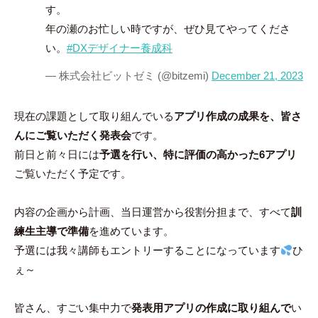
す。
年の瀬のお忙しい時ですが、ぜひ見てやってくださ
い。
#DXデザイナー養成科
— 株式会社ビットゼミ (@bitzemi)
December 21, 2023
現在の課題として取り組んでいる
アプリ作成の成果を、皆さ
んにご覧いただく発表会
です。
前日と前々日には
予選を行い、特に評価の高かった6アプリ
ご覧いただく予定です。
内容の企画から計画、当日運営から役割分担まで、すべて
訓
練生主導で準備
を進めています。
予選には我々講師もエントリーすることになっています
ひ
ぇ～
皆さん、すごい集中力で
発表用アプリの作成に取り組んで
い