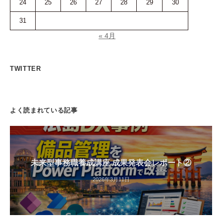
24
25
26
27
28
29
30
31
« 4月
TWITTER
よく読まれている記事
未来型事務職養成講座 成果発表会レポート②
2026年3月11日