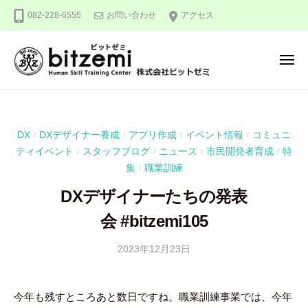
株
ー
コ
082-228-6555
お問い合わせ
アクセス
式
ン
会
テ
社
メ
ン
ビ
ニ
ュ
ッ
ツ
株
人
ー
ト
へ
式
間
ゼ
ス
力
会
ミ
DX
DXデザイナー養成
アプリ作成
イベント情報
コミュニ
/
/
/
/
キ
を
社
ティイベント
スタッフブログ
ニュース
市民開発者育成
特
/
/
/
/
ッ
究
ビ
集
職業訓練
/
め
プ
ッ
る
DXデザイナーたちの発表
ト
！
会 #bitzemi105
ゼ
ミ
2023年12月23日
b
y
吉
今年も残すところあと数日ですね。職業訓練事業では、今年
田