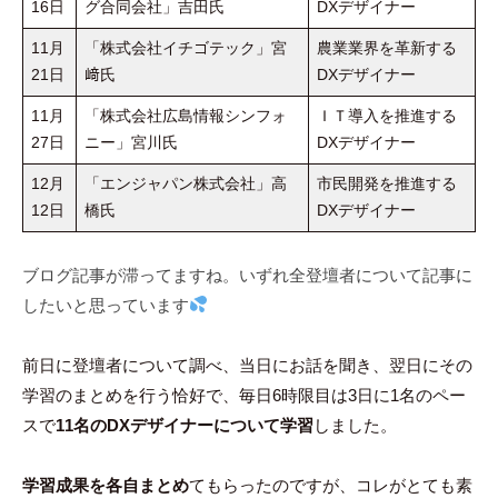
16日
グ合同会社」吉田氏
DXデザイナー
11月
「株式会社イチゴテック」宮
農業業界を革新する
21日
﨑氏
DXデザイナー
11月
「株式会社広島情報シンフォ
ＩＴ導入を推進する
27日
ニー」宮川氏
DXデザイナー
12月
「エンジャパン株式会社」高
市民開発を推進する
12日
橋氏
DXデザイナー
ブログ記事が滞ってますね。いずれ全登壇者について記事に
したいと思っています
前日に登壇者について調べ、当日にお話を聞き、翌日にその
学習のまとめを行う恰好で、毎日6時限目は3日に1名のペー
スで
11名のDXデザイナーについて学習
しました。
学習成果を各自まとめ
てもらったのですが、コレがとても素