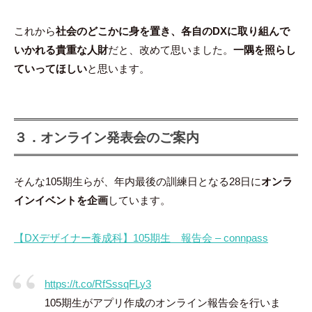
これから
社会のどこかに身を置き、各自のDXに取り組んで
いかれる貴重な人財
だと、改めて思いました。
一隅を照らし
ていってほしい
と思います。
３．オンライン発表会のご案内
そんな105期生らが、年内最後の訓練日となる28日に
オンラ
インイベントを企画
しています。
【DXデザイナー養成科】105期生 報告会 – connpass
https://t.co/RfSssqFLy3
105期生がアプリ作成のオンライン報告会を行いま