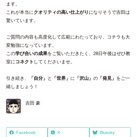
ます。
これが本当に
クオリティの高い仕上がり
になりそうで吉田は
驚いています。
ご質問の内容も高度化して広範にわたっており、コチラも大
変勉強になっています。
この
学び合いの成果
をご覧いただきたく、28日午後はぜひ教
室に
コネクト
してくださいませ。
引き続き、
「自分」
と
「世界」
に
「沢山」
の
「発見」
をご一
緒しましょう！
吉田 豪
Facebook
X
Bluesky