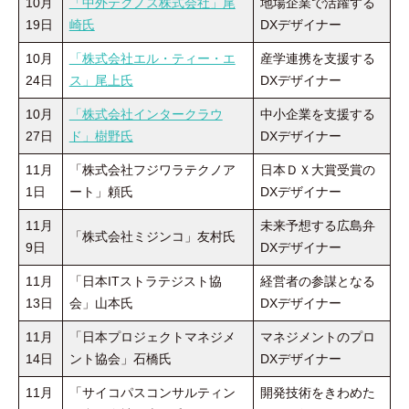
10月
「中外テクノス株式会社」尾
地場企業で活躍する
19日
崎氏
DXデザイナー
10月
「株式会社エル・ティー・エ
産学連携を支援する
24日
ス」尾上氏
DXデザイナー
10月
「株式会社インタークラウ
中小企業を支援する
27日
ド」樹野氏
DXデザイナー
11月
「株式会社フジワラテクノア
日本ＤＸ大賞受賞の
1日
ート」頼氏
DXデザイナー
11月
未来予想する広島弁
「株式会社ミジンコ」友村氏
9日
DXデザイナー
11月
「日本ITストラテジスト協
経営者の参謀となる
13日
会」山本氏
DXデザイナー
11月
「日本プロジェクトマネジメ
マネジメントのプロ
14日
ント協会」石橋氏
DXデザイナー
11月
「サイコパスコンサルティン
開発技術をきわめた