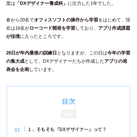
度は
「DXデザイナー養成科」
に注力した1年でした。
豪
春から20名で
オフィスソフトの操作から学習
をはじめて、現
在は16名が
ローコード開発を学習
しており、
アプリ作成課題
が佳境
に入ったところです。
28日が年内最後の訓練日
となりますが、この日は
今年の学習
の集大成
として、DXデザイナーたちが作成した
アプリの発
表会を企画
しています。
目次
非表示
１．そもそも「DXデザイナー」って？