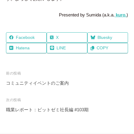
Presented by Sumida (a.k.a.
kuro.
)
Facebook
X
Bluesky
Hatena
LINE
COPY
投
前の投稿
稿
コミュニティイベントのご案内
ナ
ビ
次の投稿
ゲ
職業レポート：ビットゼミ社長編 #103期
ー
シ
ョ