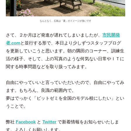
なんとなく、広島は「夏」のイメージが強いです
さて、２か月ほど発進が遅れてしまいましたが、
市民開発
者.com
と並行する形で、本日より少しずつスタッフブログ
を更新していこうと思います。朝の隅田のコーナー、訓練生
活の様子、そして、上の写真のような何気ない日常やＩＴに
関する時事問題などを取り扱ってみます。
自由にやっていいと言っていただいたので、自由にやってみ
ます。もちろん、良識の範囲内で。
夢はでっかく「ビットゼミを全国のモデル校にしたい」とい
うことで。
弊社
Facebook
と
Twitter
で新着情報をお知らせいたしま
す。よろしくお願いします。