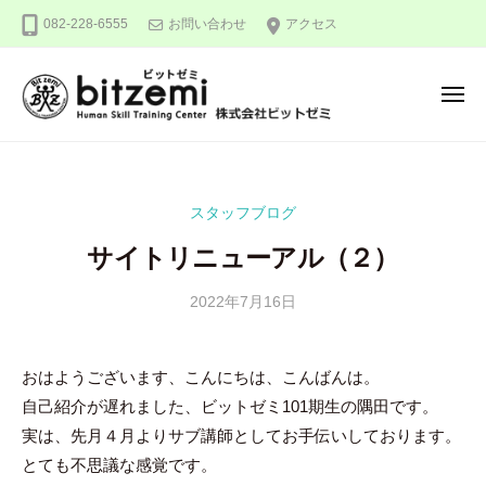
株
ー
コ
082-228-6555
お問い合わせ
アクセス
式
ン
会
テ
社
メ
ン
ビ
ニ
ュ
ッ
ツ
株
人
ー
ト
へ
式
間
ゼ
ス
力
会
ミ
スタッフブログ
キ
を
社
ッ
究
サイトリニューアル（２）
ビ
め
プ
ッ
る
2022年7月16日
b
ト
y
！
ゼ
隅
おはようございます、こんにちは、こんばんは。
ミ
田
自己紹介が遅れました、ビットゼミ101期生の隅田です。
智
尋
実は、先月４月よりサブ講師としてお手伝いしております。
とても不思議な感覚です。