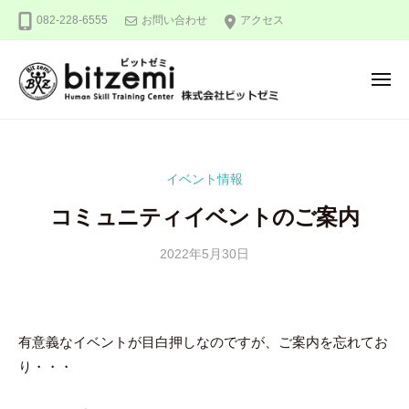
株
ー
コ
082-228-6555
お問い合わせ
アクセス
式
ン
会
テ
社
メ
ン
ビ
ニ
ュ
ッ
ツ
株
人
ー
ト
へ
式
間
ゼ
ス
力
会
ミ
イベント情報
キ
を
社
ッ
究
コミュニティイベントのご案内
ビ
め
プ
ッ
る
2022年5月30日
b
ト
y
！
ゼ
吉
ミ
田
有意義なイベントが目白押しなのですが、ご案内を忘れてお
豪
り・・・