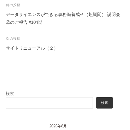
投
前の投稿
稿
データサイエンスができる事務職養成科（短期間） 説明会
ナ
②のご報告 #104期
ビ
ゲ
次の投稿
ー
サイトリニューアル（２）
シ
ョ
ン
検索
検索
2026年8月